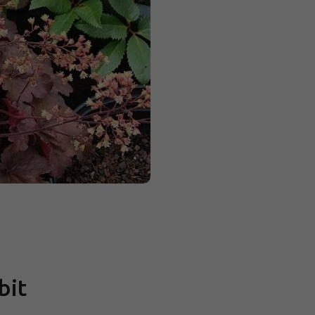
Měrná
cena:
bit