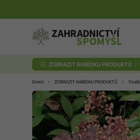
Přejít
na
obsah
ZOBRAZIT NABÍDKU PRODUKTŮ
Domů
ZOBRAZIT NABÍDKU PRODUKTŮ
Trvalk