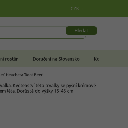
CZK
Hledat
í rostlin
Doručení na Slovensko
Kontakt
eer'
Heuchera 'Root Beer'
alka. Květenství této trvalky se pyšní krémově
kem léta. Dorůstá do výšky 15-45 cm.