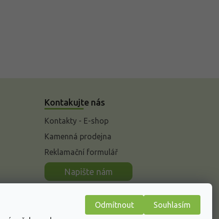
Kontakujte nás
Kontakty - E-shop
Kamenná prodejna
Reklamační formulář
n
Napište nám
Odmítnout
Souhlasím