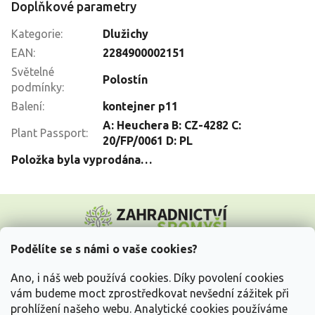
Doplňkové parametry
Kategorie
:
Dlužichy
EAN
:
2284900002151
Světelné
Polostín
podmínky
:
Balení
:
kontejner p11
A: Heuchera B: CZ-4282 C:
Plant Passport
:
20/FP/0061 D: PL
Položka byla vyprodána…
Z
á
p
a
Podělíte se s námi o vaše cookies?
t
Vše o nákupu
í
Ano, i náš web používá cookies. Díky povolení cookies
vám budeme moct zprostředkovat nevšední zážitek při
prohlížení našeho webu. Analytické cookies používáme
Informace pro Vás