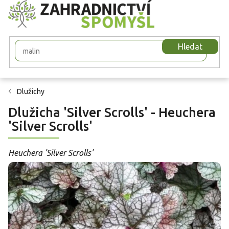
Přejít
na
obsah
Hledat
Dlužichy
Dlužicha 'Silver Scrolls' - Heuchera
'Silver Scrolls'
Heuchera 'Silver Scrolls'