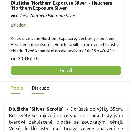
Dlužicha 'Northern Exposure Silver' - Heuchera
D
'Northern Exposure Silver'
'
Heuchera 'Northern Exposure Silver'
H
Skladem
S
Kultivar ze série Northern Exposure, šlechtěný s podílem
H
Heuchera richardsonii a Heuchera villosa pro spolehlivost v
h
chladu. Tvoří kompaktní polokulovitý trs 30–35 × 40–45 cm.
k
Listy široce srdčité, mělce laločnaté, líc stříbřitě zelený s
v
od 239 Kč
o
/ ks
vínovým přelivem, rub purpurový, takže i v polostínu vzniká
z
jemný kovový kontrast. V květnu–červenci, někdy až do
s
Detail
srpna, nese na stoncích 50–60 cm řídké laty růžových
č
zvonků. V mírné zimě bývá částečně polostálezelená a
b
Popis
Diskuze
rychle obrůstá. V záhonech slouží jako světlý akcent k
V
tmavolistým trvalkám i do nádob.
Dlužicha 'Silver Scrolls' -
Dorůstá do výšky 35cm.
Bílé květy se objevují od června do srpna. Listy jsou
tvarově zakulacené, ploché se zoubkatými okraji.
Velké, lesklé listy mají tmavě zelené zbarvení se