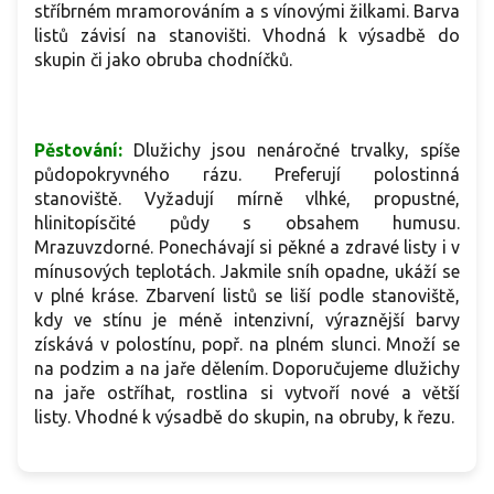
stříbrném mramorováním a s vínovými žilkami. Barva
listů závisí na stanovišti. Vhodná k výsadbě do
skupin či jako obruba chodníčků.
Pěstování:
Dlužichy jsou nenáročné trvalky, spíše
půdopokryvného rázu. Preferují polostinná
stanoviště. Vyžadují mírně vlhké, propustné,
hlinitopísčité půdy s obsahem humusu.
Mrazuvzdorné. Ponechávají si pěkné a zdravé listy i v
mínusových teplotách. Jakmile sníh opadne, ukáží se
v plné kráse. Zbarvení listů se liší podle stanoviště,
kdy ve stínu je méně intenzivní, výraznější barvy
získává v polostínu, popř. na plném slunci. Množí se
na podzim a na jaře dělením. Doporučujeme dlužichy
na jaře ostříhat, rostlina si vytvoří nové a větší
listy. Vhodné k výsadbě do skupin, na obruby, k řezu.