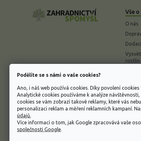
á
Vše o
p
a
O nás
t
í
Doprav
Dodací
Vysvět
rostlin
Odstou
Podělíte se s námi o vaše cookies?
Rekla
Ano, i náš web používá cookies. Díky povolení cookie
Inform
Analytické cookies používáme k analýze návštěvnosti
údajů
cookies se vám zobrazí takové reklamy, které vás neb
Obcho
personalizaci reklam a měření reklamních kampaní. N
údajů.
Více informací o tom, jak Google zpracovává vaše oso
společnosti Google
.