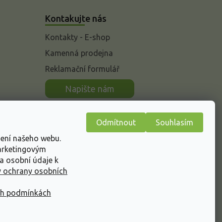
Kontakujte nás
Kontakty - E-shop
Kamenná prodejna
Reklamační formulář
n
Napište nám
Odmítnout
Souhlasím
žení našeho webu.
marketingovým
a osobní údaje k
 ochrany osobních
ch podmínkách