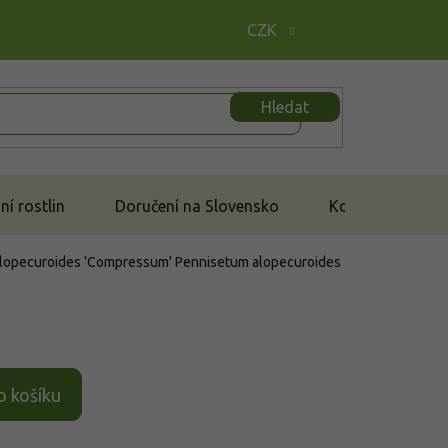
CZK
Hledat
í rostlin
Doručení na Slovensko
Kontakt
alopecuroides 'Compressum'
Pennisetum alopecuroides
o košíku