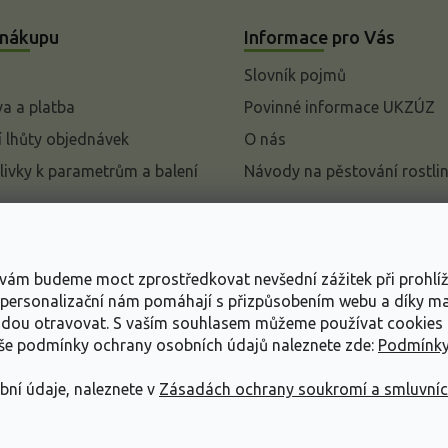
 nákupu
Informace pro Vás
Slovník pojmů
a a platba
Povinné informace UKZÚZ
 lhůty objednávek
O nás
livky k parametrům a balení
Návody na pěstování rostli
pení od kupní smlouvy
mace
s vám budeme moct zprostředkovat nevšední zážitek při prohlí
ace o ochraně osobních
, personalizační nám pomáhají s přizpůsobením webu a díky 
udou otravovat.
S vaším souhlasem můžeme používat cookies 
dní podmínky
aše podmínky ochrany osobních údajů naleznete zde:
Podmínky
bní údaje, naleznete v
Zásadách ochrany soukromí a smluvní