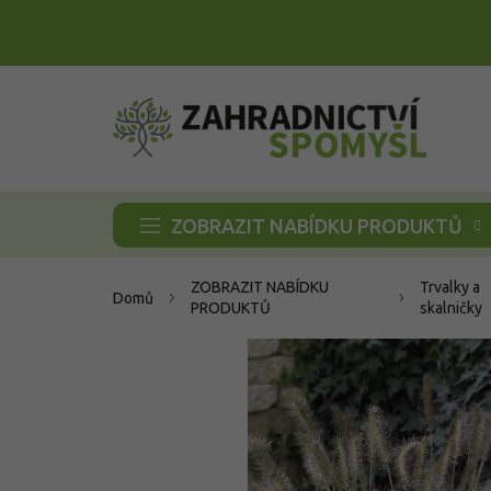
Přejít
na
obsah
ZOBRAZIT NABÍDKU PRODUKTŮ
ZOBRAZIT NABÍDKU
Trvalky a
Domů
PRODUKTŮ
skalničky