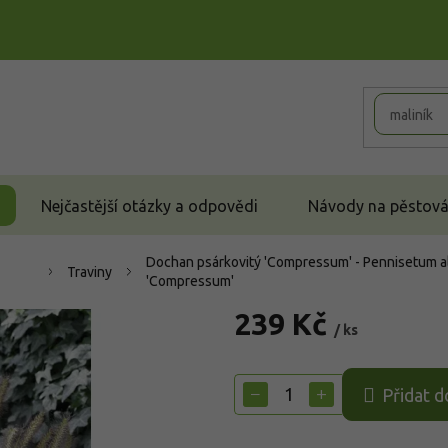
Nejčastější otázky a odpovědi
Návody na pěstován
Dochan psárkovitý 'Compressum' - Pennisetum 
Traviny
'Compressum'
239 Kč
/ ks
Měrná
cena:
−
+
Přidat d