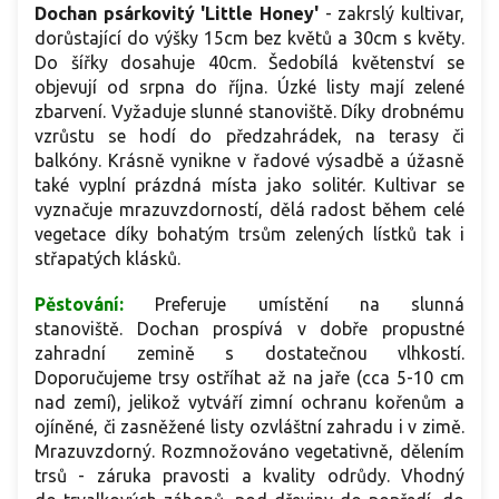
Dochan psárkovitý 'Little Honey'
-
zakrslý kultivar,
dorůstající do výšky 15cm bez květů a 30cm s květy.
Do šířky dosahuje 40cm. Šedobílá květenství se
objevují od srpna do října. Úzké listy mají zelené
zbarvení. Vyžaduje slunné stanoviště. Díky drobnému
vzrůstu se hodí do předzahrádek, na terasy či
balkóny. Krásně vynikne v řadové výsadbě a úžasně
také vyplní prázdná místa jako solitér. Kultivar se
vyznačuje mrazuvzdorností, dělá radost během celé
vegetace díky bohatým trsům zelených lístků tak i
střapatých klásků.
Pěstování:
Preferuje umístění na slunná
stanoviště. Dochan prospívá v dobře propustné
zahradní zemině s dostatečnou vlhkostí.
Doporučujeme trsy ostříhat až na jaře (cca 5-10 cm
nad zemí), jelikož vytváří zimní ochranu kořenům a
ojíněné, či zasněžené listy ozvláštní zahradu i v zimě.
Mrazuvzdorný. Rozmnožováno vegetativně, dělením
trsů - záruka pravosti a kvality odrůdy. Vhodný