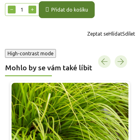
cena:
−
+
Přidat do košíku
Zeptat se
Hlídat
Sdílet
High-contrast mode
Mohlo by se vám také líbit