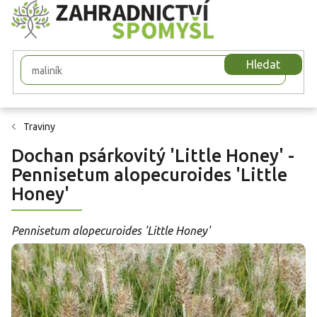
Přejít
na
obsah
Hledat
Traviny
Dochan psárkovitý 'Little Honey' -
Pennisetum alopecuroides 'Little
Honey'
Pennisetum alopecuroides 'Little Honey'