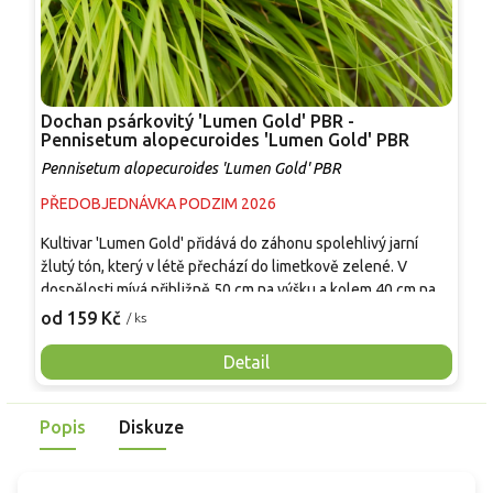
Dochan psárkovitý 'Lumen Gold' PBR -
D
Pennisetum alopecuroides 'Lumen Gold' PBR
a
Pennisetum alopecuroides 'Lumen Gold' PBR
P
PŘEDOBJEDNÁVKA PODZIM 2026
P
Kultivar 'Lumen Gold' přidává do záhonu spolehlivý jarní
K
žlutý tón, který v létě přechází do limetkově zelené. V
p
dospělosti mívá přibližně 50 cm na výšku a kolem 40 cm na
5
šířku, v době kvetení působí o něco vyšší. Jemné štětinovité
n
od 159 Kč
o
/ ks
klasy se objevují od srpna do října a trs zůstává kompaktní i v
k
nádobě. Uplatní se v popředí trvalkových záhonů, na okrajích
t
Detail
cest a v miskách na terase, na plné slunce až polostín.
p
Oproti běžnému dochanu 'Hameln' je výrazně světlejší
j
Popis
Diskuze
olistěním.