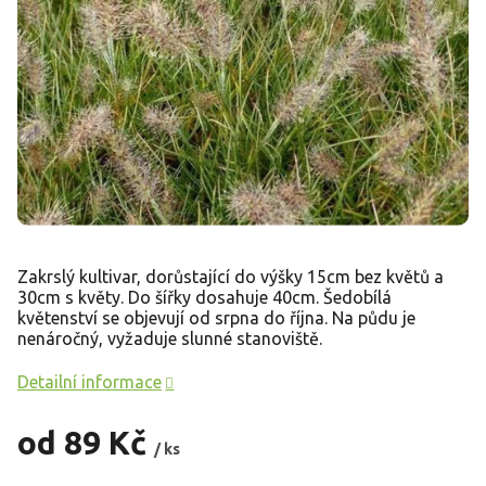
Zakrslý kultivar, dorůstající do výšky 15cm bez květů a
30cm s květy. Do šířky dosahuje 40cm. Šedobílá
květenství se objevují od srpna do října. Na půdu je
nenáročný, vyžaduje slunné stanoviště.
Detailní informace
od
89 Kč
/ ks
Měrná