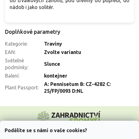
do
trvalkových záhonů, pod dřeviny do popředí, do
nádob i jako solitér.
Doplňkové parametry
Kategorie
:
Traviny
EAN
:
Zvolte variantu
Světelné
Slunce
podmínky
:
Balení
:
kontejner
A: Pennisetum B: CZ-4282 C:
Plant Passport
:
25/FP/0093 D:NL
Z
á
p
a
Podělíte se s námi o vaše cookies?
t