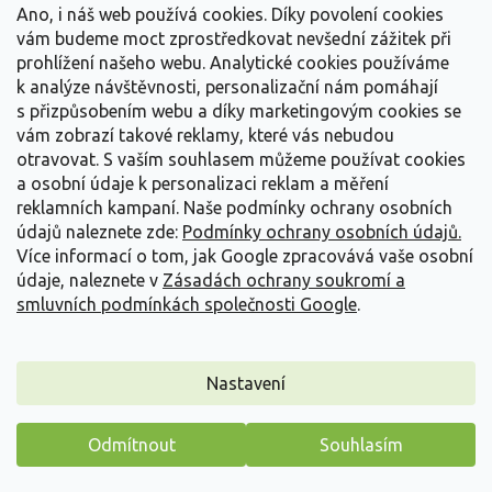
Vše o nákupu
í
Ano, i náš web používá cookies. Díky povolení cookies
vám budeme moct zprostředkovat nevšední zážitek při
prohlížení našeho webu. Analytické cookies používáme
Informace pro Vás
k analýze návštěvnosti, personalizační nám pomáhají
s přizpůsobením webu a díky marketingovým cookies se
Kontakujte nás
vám zobrazí takové reklamy, které vás nebudou
otravovat.
S vaším souhlasem můžeme používat cookies
a osobní údaje k personalizaci reklam a měření
reklamních kampaní. Naše podmínky ochrany osobních
údajů naleznete zde:
Podmínky ochrany osobních údajů.
Více informací o tom, jak Google zpracovává vaše osobní
údaje, naleznete v
Zásadách ochrany soukromí a
smluvních podmínkách společnosti Google
.
Vytvořil Shoptet
Nastavení
Copyright 2026
Zahradnictví Spomyšl
. Všechna práva
Odmítnout
Souhlasím
vyhrazena.
Máme pro vás malý dárek