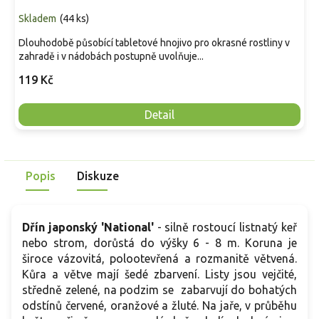
Skladem
(
44 ks
)
Dlouhodobě působící tabletové hnojivo pro okrasné rostliny v
zahradě i v nádobách postupně uvolňuje...
119 Kč
Detail
Popis
Diskuze
Dřín japonský 'National'
- silně rostoucí listnatý keř
nebo strom, dorůstá do výšky 6 - 8 m. Koruna je
široce vázovitá, polootevřená a rozmanitě větvená.
Kůra a větve mají šedé zbarvení. Listy jsou vejčité,
středně zelené, na podzim se zabarvují do bohatých
odstínů červené, oranžové a žluté. Na jaře, v průběhu