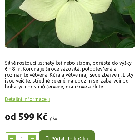
Silně rostoucí listnatý keř nebo strom, dorůstá do výšky
6 - 8 m. Koruna je široce vázovitá, polootevřená a
rozmanitě větvená. Kůra a větve mají šedé zbarvení. Listy
jsou vejčité, středně zelené, na podzim se zabarvují do
bohatých odstínů červené, oranžové a žluté.
Detailní informace
od
599 Kč
/ ks
Měrná
cena:
−
+
Přidat do košíku