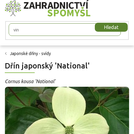
Přejít
na
obsah
Hledat
Japonské dříny - svídy
Dřín japonský 'National'
Cornus kousa 'National'