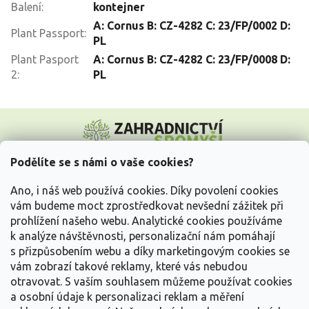
Balení
:
kontejner
A: Cornus B: CZ-4282 C: 23/FP/0002 D:
Plant Passport
:
PL
Plant Pasport
A: Cornus B: CZ-4282 C: 23/FP/0008 D:
2
:
PL
Z
á
p
a
Podělíte se s námi o vaše cookies?
t
Vše o nákupu
í
Ano, i náš web používá cookies. Díky povolení cookies
vám budeme moct zprostředkovat nevšední zážitek při
prohlížení našeho webu. Analytické cookies používáme
Informace pro Vás
k analýze návštěvnosti, personalizační nám pomáhají
s přizpůsobením webu a díky marketingovým cookies se
Kontakujte nás
vám zobrazí takové reklamy, které vás nebudou
otravovat.
S vaším souhlasem můžeme používat cookies
a osobní údaje k personalizaci reklam a měření