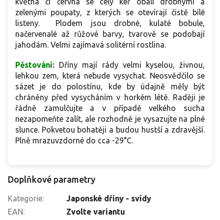
května či června se celý keř obalí drobnými a
zelenými poupaty, z kterých se otevírají čistě bílé
listeny. Plodem jsou drobné, kulaté bobule,
načervenalé až růžové barvy, tvarově se podobají
jahodám. Velmi zajímavá solitérní rostlina.
Pěstování:
Dříny mají rády velmi kyselou, živnou,
lehkou zem, která nebude vysychat. Neosvědčilo se
sázet je do polostínu, kde by údajně měly být
chráněny před vysycháním v horkém létě. Raději je
řádně zamulčujte a v případě velkého sucha
nezapomeňte zalít, ale rozhodně je vysazujte na plné
slunce. Pokvetou bohatěji a budou hustší a zdravější.
Plně mrazuvzdorné do cca -29°C.
Doplňkové parametry
Kategorie
:
Japonské dříny - svídy
EAN
:
Zvolte variantu