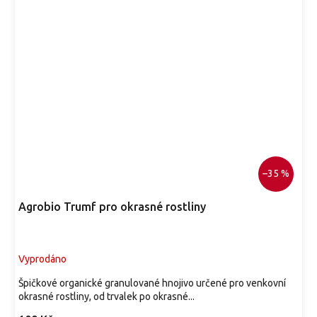
nese velké bílé listeny 6–10 cm, v září a říjnu dozrávají
červené jedlé plody připomínající jahůdky, vhodný je jako
solitéra u terasy či v trávníku.
–35 %
Agrobio Trumf pro okrasné rostliny
Vyprodáno
Špičkové organické granulované hnojivo určené pro venkovní
okrasné rostliny, od trvalek po okrasné...