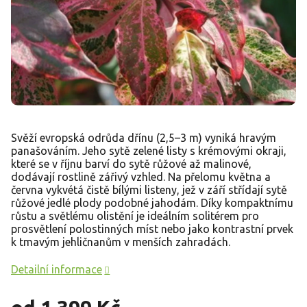
Svěží evropská odrůda dřínu (2,5–3 m) vyniká hravým
panašováním. Jeho sytě zelené listy s krémovými okraji,
které se v říjnu barví do sytě růžové až malinové,
dodávají rostlině zářivý vzhled. Na přelomu května a
června vykvétá čistě bílými listeny, jež v září střídají sytě
růžové jedlé plody podobné jahodám. Díky kompaktnímu
růstu a světlému olistění je ideálním solitérem pro
prosvětlení polostinných míst nebo jako kontrastní prvek
k tmavým jehličnanům v menších zahradách.
Detailní informace