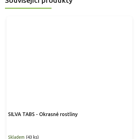
Související produkty
rovnoměrnou vláhou. Vyzrálé rostliny obvykle snášejí mrazy
okolo -23 °C, v otevřených polohách je přínosné závětří.
SILVA TABS - Okrasné rostliny
Skladem
(
43 ks
)