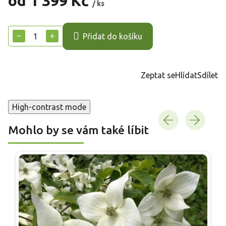
od
1 399 Kč
/ ks
Měrná
cena:
−
+
Přidat do košíku
Zeptat se
Hlídat
Sdílet
High-contrast mode
Mohlo by se vám také líbit