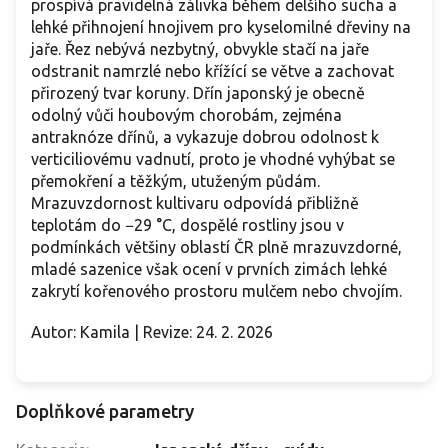
prospívá pravidelná zálivka během delšího sucha a
lehké přihnojení hnojivem pro kyselomilné dřeviny na
jaře. Řez nebývá nezbytný, obvykle stačí na jaře
odstranit namrzlé nebo křížící se větve a zachovat
přirozený tvar koruny. Dřín japonský je obecně
odolný vůči houbovým chorobám, zejména
antraknóze dřínů, a vykazuje dobrou odolnost k
verticiliovému vadnutí, proto je vhodné vyhýbat se
přemokření a těžkým, utuženým půdám.
Mrazuvzdornost kultivaru odpovídá přibližně
teplotám do −29 °C, dospělé rostliny jsou v
podmínkách většiny oblastí ČR plně mrazuvzdorné,
mladé sazenice však ocení v prvních zimách lehké
zakrytí kořenového prostoru mulčem nebo chvojím.
Autor: Kamila | Revize: 24. 2. 2026
Doplňkové parametry