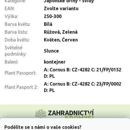
Kategorie
:
Japonské dříny - svídy
EAN
:
Zvolte variantu
Výška
:
250-300
Barva květu
:
Bílá
Barva listu
:
Růžová, Zelená
Doba květu
:
Květen
,
Červen
Světelné
Slunce
podmínky
:
Balení
:
kontejner
A: Cornus B: CZ-4282 C: 21/FP/0152
Plant Passport
:
D: PL
A: Cornus B: CZ-4282 C: 23/FP/0002
Plant Pasport 2
:
D: PL
Z
á
p
a
Podělíte se s námi o vaše cookies?