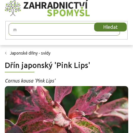
Přejít
na
obsah
Hledat
Japonské dříny - svídy
Dřín japonský 'Pink Lips'
Cornus kousa 'Pink Lips'