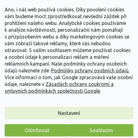
t
Vše o nákupu
í
Ano, i náš web používá cookies. Díky povolení cookies
vám budeme moct zprostředkovat nevšední zážitek při
prohlížení našeho webu. Analytické cookies používáme
Informace pro Vás
k analýze návštěvnosti, personalizační nám pomáhají
s přizpůsobením webu a díky marketingovým cookies se
Kontakujte nás
vám zobrazí takové reklamy, které vás nebudou
otravovat.
S vaším souhlasem můžeme používat cookies
a osobní údaje k personalizaci reklam a měření
reklamních kampaní. Naše podmínky ochrany osobních
údajů naleznete zde:
Podmínky ochrany osobních údajů.
Více informací o tom, jak Google zpracovává vaše osobní
údaje, naleznete v
Zásadách ochrany soukromí a
smluvních podmínkách společnosti Google
.
Vytvořil Shoptet
Nastavení
Copyright 2026
Zahradnictví Spomyšl
. Všechna práva
Odmítnout
Souhlasím
vyhrazena.