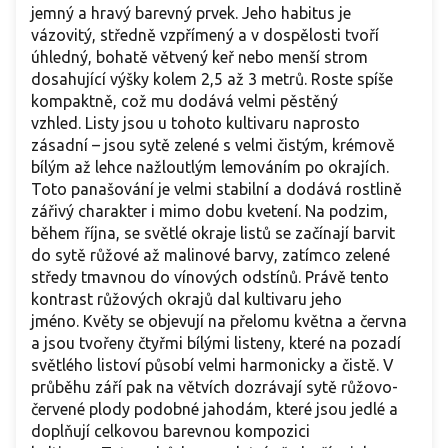
jemný a hravý barevný prvek. Jeho habitus je
vázovitý, středně vzpřímený a v dospělosti tvoří
úhledný, bohatě větvený keř nebo menší strom
dosahující výšky kolem 2,5 až 3 metrů. Roste spíše
kompaktně, což mu dodává velmi pěstěný
vzhled. Listy jsou u tohoto kultivaru naprosto
zásadní – jsou sytě zelené s velmi čistým, krémově
bílým až lehce nažloutlým lemováním po okrajích.
Toto panašování je velmi stabilní a dodává rostlině
zářivý charakter i mimo dobu kvetení. Na podzim,
během října, se světlé okraje listů se začínají barvit
do sytě růžové až malinové barvy, zatímco zelené
středy tmavnou do vínových odstínů. Právě tento
kontrast růžových okrajů dal kultivaru jeho
jméno. Květy se objevují na přelomu května a června
a jsou tvořeny čtyřmi bílými listeny, které na pozadí
světlého listoví působí velmi harmonicky a čistě. V
průběhu září pak na větvích dozrávají sytě růžovo-
červené plody podobné jahodám, které jsou jedlé a
doplňují celkovou barevnou kompozici