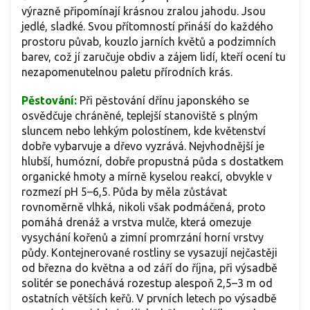
výrazně připomínají krásnou zralou jahodu. Jsou
jedlé, sladké. Svou přítomností přináší do každého
prostoru půvab, kouzlo jarních květů a podzimních
barev, což jí zaručuje obdiv a zájem lidí, kteří ocení tu
nezapomenutelnou paletu přírodních krás.
Pěstování:
Při pěstování dřínu japonského se
osvědčuje chráněné, teplejší stanoviště s plným
sluncem nebo lehkým polostínem, kde květenství
dobře vybarvuje a dřevo vyzrává. Nejvhodnější je
hlubší, humózní, dobře propustná půda s dostatkem
organické hmoty a mírně kyselou reakcí, obvykle v
rozmezí pH 5–6,5. Půda by měla zůstávat
rovnoměrně vlhká, nikoli však podmáčená, proto
pomáhá drenáž a vrstva mulče, která omezuje
vysychání kořenů a zimní promrzání horní vrstvy
půdy. Kontejnerované rostliny se vysazují nejčastěji
od března do května a od září do října, při výsadbě
solitér se ponechává rozestup alespoň 2,5–3 m od
ostatních větších keřů. V prvních letech po výsadbě