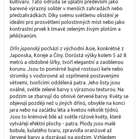
kultivaru. Tato odrůda se uplatní především jako
barevně výrazný solitér v menších zahradách nebo
předzahrádkách. Díky svému světlemu olistění je
ideální pro prosvětlení polostinných míst nebo jako
kontrastní prvek k tmavě zeleným živým plotům a
jehličnanům.
Dřín japonský
pochází z východní Asie, konkrétně z
Japonska, Koreje a Číny. Dorůstá výšky kolem 5 až 8
metrů a obdobné šířky, tvoří elegantní a zaoblenou
korunu. Jsou to poměrně bujně rostoucí keře nebo
stromky s vodorovně až vzpřímeně postavenými
větvemi, tvořícími oddělená patra. Jeho listy jsou
oválné, světle zelené barvy s výraznou texturou. Na
podzim se zbarvují do ohnivě červené barvy. Květy se
objevují později než u jiných dřínů, obvykle na konci
jara nebo na začátku léta a kvetou několik týdnů.
Jsou to krémově bílé až světle růžové květy, které
vytvářejí efektní plochy - patra. Plody jsou malé
bobule, kulatého tvaru, zpravidla oranžové až
červené barvy a dozrávají na podzim. Vzhledem