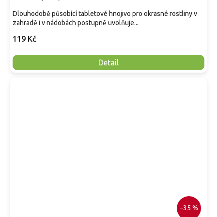
Dlouhodobě působící tabletové hnojivo pro okrasné rostliny v
zahradě i v nádobách postupně uvolňuje...
119 Kč
Detail
–35 %