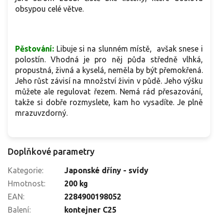
obsypou celé větve.
Pěstování:
Libuje si na slunném místě,
avšak snese i
polostín. Vhodná je pro něj půda středně vlhká,
propustná, živná a kyselá, neměla by být přemokřená.
Jeho růst závisí na množství živin v půdě. Jeho výšku
můžete ale regulovat řezem. Nemá rád přesazování,
takže si dobře rozmyslete, kam ho vysadíte. Je plně
mrazuvzdorný.
Doplňkové parametry
Kategorie
:
Japonské dříny - svídy
Hmotnost
:
200 kg
EAN
:
2284900198052
Balení
:
kontejner C25