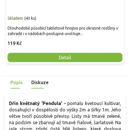
Skladem
(
43 ks
)
Dlouhodobě působící tabletové hnojivo pro okrasné rostliny v
zahradě i v nádobách postupně uvolňuje...
119 Kč
Detail
Popis
Diskuze
Dřín květnatý
'Pendula' -
pomalu kvetoucí kultivar,
dosahující v dospělosti do výšky 2m a šířky 1m. Jeho
větve tvoří působivé převisy. Listy má tmavě zelené,
na podzim se zbarvují až tmavě fialové, šarlatové. Na
jaře strom zdobí čistě bílé listeny, které doslova