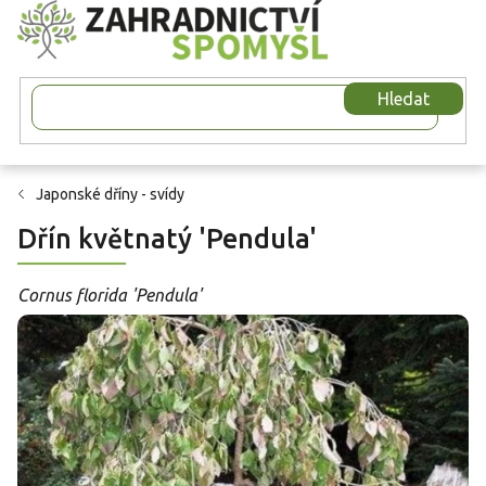
Přejít
na
obsah
Hledat
Japonské dříny - svídy
Dřín květnatý 'Pendula'
Cornus florida 'Pendula'