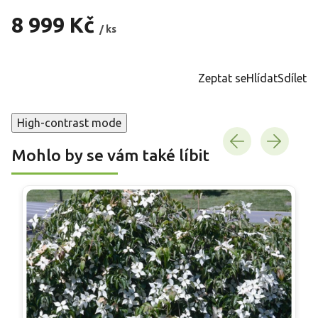
8 999 Kč
/ ks
Měrná
cena:
Zeptat se
Hlídat
Sdílet
High-contrast mode
Mohlo by se vám také líbit