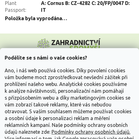
Plant
A: Cornus B: CZ-4282 C: 20/FP/0047 D:
Passport
:
IT
Položka byla vyprodána…
Z
á
p
a
Podělíte se s námi o vaše cookies?
t
Vše o nákupu
í
Ano, i náš web používá cookies. Díky povolení cookies
vám budeme moct zprostředkovat nevšední zážitek při
prohlížení našeho webu. Analytické cookies používáme
Informace pro Vás
k analýze návštěvnosti, personalizační nám pomáhají
s přizpůsobením webu a díky marketingovým cookies se
Kontakujte nás
vám zobrazí takové reklamy, které vás nebudou
otravovat.
S vaším souhlasem můžeme používat cookies
a osobní údaje k personalizaci reklam a měření
reklamních kampaní. Naše podmínky ochrany osobních
údajů naleznete zde:
Podmínky ochrany osobních údajů.
Více informací o tom, jak Google zpracovává vaše osobní