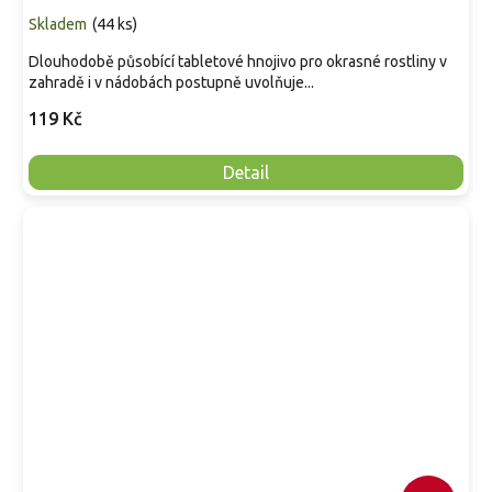
Skladem
(
44 ks
)
Dlouhodobě působící tabletové hnojivo pro okrasné rostliny v
zahradě i v nádobách postupně uvolňuje...
119 Kč
Detail