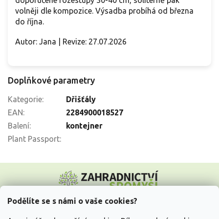
volněji dle kompozice. Výsadba probíhá od března
do října.
Autor: Jana | Revize: 27.07.2026
Doplňkové parametry
Kategorie
:
Dřišťály
EAN
:
2284900018527
Balení
:
kontejner
Plant Passport
:
Z
á
p
a
Podělíte se s námi o vaše cookies?
t
Vše o nákupu