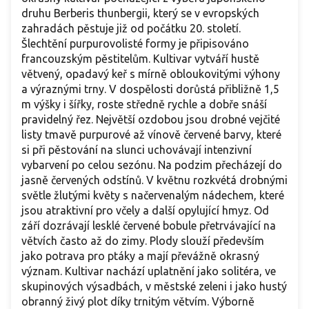
druhu Berberis thunbergii, který se v evropských
zahradách pěstuje již od počátku 20. století.
Šlechtění purpurovolisté formy je připisováno
francouzským pěstitelům. Kultivar vytváří hustě
větvený, opadavý keř s mírně obloukovitými výhony
a výraznými trny. V dospělosti dorůstá přibližně 1,5
m výšky i šířky, roste středně rychle a dobře snáší
pravidelný řez. Největší ozdobou jsou drobné vejčité
listy tmavě purpurové až vínově červené barvy, které
si při pěstování na slunci uchovávají intenzivní
vybarvení po celou sezónu. Na podzim přecházejí do
jasně červených odstínů. V květnu rozkvétá drobnými
světle žlutými květy s načervenalým nádechem, které
jsou atraktivní pro včely a další opylující hmyz. Od
září dozrávají lesklé červené bobule přetrvávající na
větvích často až do zimy. Plody slouží především
jako potrava pro ptáky a mají převážně okrasný
význam. Kultivar nachází uplatnění jako solitéra, ve
skupinových výsadbách, v městské zeleni i jako hustý
obranný živý plot díky trnitým větvím. Výborně