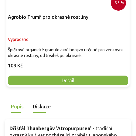
–35 %
Agrobio Trumf pro okrasné rostliny
Vyprodáno
Špičkové organické granulované hnojivo určené pro venkovní
okrasné rostliny, od trvalek po okrasné...
109 Kč
Detail
Popis
Diskuze
Dřišťál Thunbergův 'Atropurpurea'
- tradiční
okrasný kultivar pocházející z výběru japonského