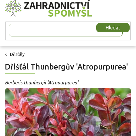
Přejít
na
obsah
Hledat
Dřišťály
Dřišťál Thunbergův 'Atropurpurea'
Berberis thunbergii 'Atropurpurea'