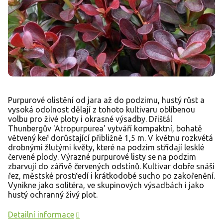
Purpurové olistění od jara až do podzimu, hustý růst a
vysoká odolnost dělají z tohoto kultivaru oblíbenou
volbu pro živé ploty i okrasné výsadby. Dřišťál
Thunbergův 'Atropurpurea' vytváří kompaktní, bohatě
větvený keř dorůstající přibližně 1,5 m. V květnu rozkvétá
drobnými žlutými květy, které na podzim střídají lesklé
červené plody. Výrazné purpurové listy se na podzim
zbarvují do zářivě červených odstínů. Kultivar dobře snáší
řez, městské prostředí i krátkodobé sucho po zakořenění.
Vynikne jako solitéra, ve skupinových výsadbách i jako
hustý ochranný živý plot.
Detailní informace