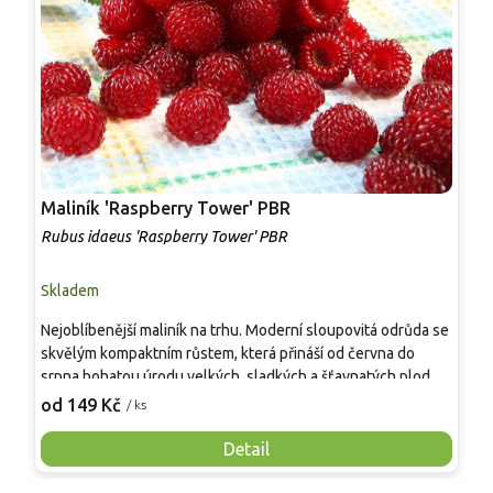
Maliník 'Raspberry Tower' PBR
P
'
Rubus idaeus 'Raspberry Tower' PBR
C
Skladem
S
Nejoblíbenější maliník na trhu. Moderní sloupovitá odrůda se
M
skvělým kompaktním růstem, která přináší od června do
A
srpna bohatou úrodu velkých, sladkých a šťavnatých plodů.
v
Pevné vzpřímené výhony tvoří elegantní habitus bez
j
od 149 Kč
o
/ ks
nutnosti opory, ideální pro nádoby, balkony i malé zahrady.
n
Mrazuvzdornost do −25 °C a spolehlivá vitalita z něj dělají
V
Detail
skvělou volbu pro každého pěstitele.