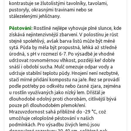
kontrastuje se žlutolistými tavolníky, tavolami,
pustoryly, okrasnými travinami nebo se
stálezelenými jehličnany.
Pěstování:
Rostlině nejlépe vyhovuje plné slunce, kde
získává nejintenzivnější zbarvení. V polostínu je růst
stejně spolehlivý, avšak barva listů může být méně
sytá. Půda by měla být propustná, lehká až středně
úrodná, s pH v rozmezí 6-7. Po výsadbě je vhodné
udržovat rovnoměrnou vlhkost, později keř dobře
snáší i období sucha. Mulč omezuje odpar vody a
udržuje stabilní teplotu půdy. Hnojení není nezbytné,
stačí mírné přidání kompostu na jaře. Řez se provádí
podle potřeby po odkvětu nebo časně zjara, zejména
u rostlin využívaných jako nízký lem. Dřišťál je
dlouhodobě odolný proti chorobám, citlivější bývá
pouze při dlouhodobém přemokření.
Mrazuvzdornost sahá přibližně do -29 °C, což
umožňuje celoplošné pěstování v našich
podmínkách. Pro výsadbu živých lemů jsou
doporučené rozestupy 30-40 cm, solitérně pak