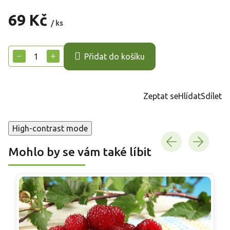
69 Kč
/ ks
Měrná
cena:
−
+
Přidat do košíku
Zeptat se
Hlídat
Sdílet
High-contrast mode
Mohlo by se vám také líbit