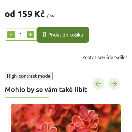
od
159 Kč
/ ks
Měrná
cena:
−
+
Přidat do košíku
Zeptat se
Hlídat
Sdílet
High-contrast mode
Mohlo by se vám také líbit