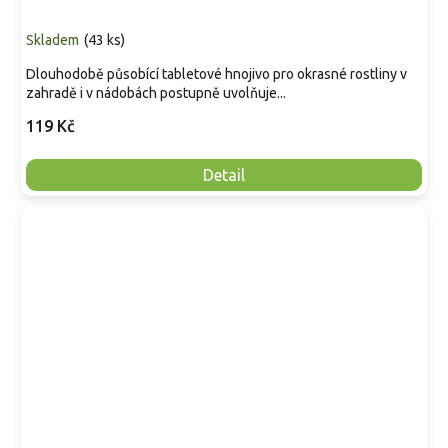
Skladem
(
43 ks
)
Dlouhodobě působící tabletové hnojivo pro okrasné rostliny v
zahradě i v nádobách postupně uvolňuje...
119 Kč
Detail