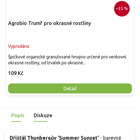
–35 %
Agrobio Trumf pro okrasné rostliny
Vyprodáno
Špičkové organické granulované hnojivo určené pro venkovní
okrasné rostliny, od trvalek po okrasné...
109 Kč
Detail
Popis
Diskuze
Dřišťál Thunbergův 'Summer Sunset'
- barevně