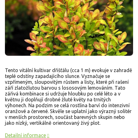
Tento vitální kultivar dřišťálu (cca 1 m) evokuje v zahradě
teplé odstíny zapadajícího slunce. Vyznačuje se
vzpřímeným, sloupovitým růstem a listy, které při rašení
září zlatožlutou barvou s lososovým lemováním. Tato
zářivá kombinace si udržuje hloubku po celé léto a v
květnu ji doplňují drobné žluté květy na trnitých
výhonech. Na podzim se celá rostlina barví do intenzivní
oranžové a červené. Skvěle se uplatní jako výrazný solitér
v menších prostorech, součást barevných skupin nebo
jako nízký, vertikálně orientovaný živý plot.
Detailní informace