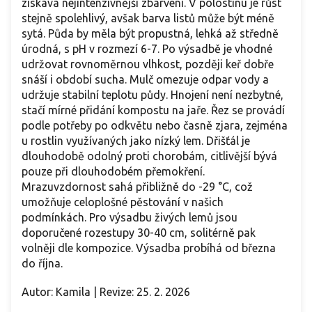
získává nejintenzivnější zbarvení. V polostínu je růst
stejně spolehlivý, avšak barva listů může být méně
sytá. Půda by měla být propustná, lehká až středně
úrodná, s pH v rozmezí 6-7. Po výsadbě je vhodné
udržovat rovnoměrnou vlhkost, později keř dobře
snáší i období sucha. Mulč omezuje odpar vody a
udržuje stabilní teplotu půdy. Hnojení není nezbytné,
stačí mírné přidání kompostu na jaře. Řez se provádí
podle potřeby po odkvětu nebo časně zjara, zejména
u rostlin využívaných jako nízký lem. Dřišťál je
dlouhodobě odolný proti chorobám, citlivější bývá
pouze při dlouhodobém přemokření.
Mrazuvzdornost sahá přibližně do -29 °C, což
umožňuje celoplošné pěstování v našich
podmínkách. Pro výsadbu živých lemů jsou
doporučené rozestupy 30-40 cm, solitérně pak
volněji dle kompozice. Výsadba probíhá od března
do října.
Autor: Kamila | Revize: 25. 2. 2026