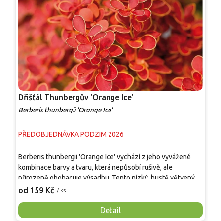
Dřišťál Thunbergův 'Orange Ice'
D
Berberis thunbergii 'Orange Ice'
B
PŘEDOBJEDNÁVKA PODZIM 2026
P
P
Berberis thunbergii 'Orange Ice' vychází z jeho vyvážené
s
kombinace barvy a tvaru, která nepůsobí rušivě, ale
p
přirozeně obohacuje výsadbu. Tento nízký, hustě větvený
ž
1
kultivar vytváří kompaktní keř s oranžově vybarvenými listy,
od 159 Kč
/ ks
a
jejichž odstíny se během vegetace plynule mění. Vyznačuje
o
se nenáročnou údržbou, dobrou snášenlivostí řezu i
Detail
v
městského prostředí a stabilním habitem. Uplatňuje se jako