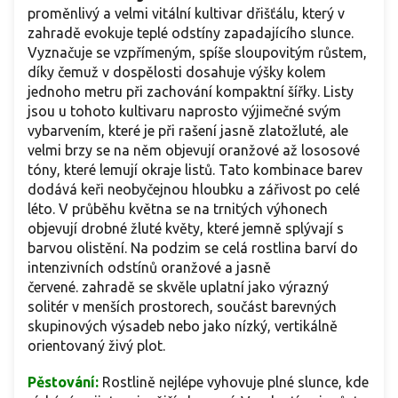
proměnlivý a velmi vitální kultivar dřišťálu, který v
zahradě evokuje teplé odstíny zapadajícího slunce.
Vyznačuje se vzpřímeným, spíše sloupovitým růstem,
díky čemuž v dospělosti dosahuje výšky kolem
jednoho metru při zachování kompaktní šířky. Listy
jsou u tohoto kultivaru naprosto výjimečné svým
vybarvením, které je při rašení jasně zlatožluté, ale
velmi brzy se na něm objevují oranžové až lososové
tóny, které lemují okraje listů. Tato kombinace barev
dodává keři neobyčejnou hloubku a zářivost po celé
léto. V průběhu května se na trnitých výhonech
objevují drobné žluté květy, které jemně splývají s
barvou olistění. Na podzim se celá rostlina barví do
intenzivních odstínů oranžové a jasně
červené. zahradě se skvěle uplatní jako výrazný
solitér v menších prostorech, součást barevných
skupinových výsadeb nebo jako nízký, vertikálně
orientovaný živý plot.
Pěstování:
Rostlině nejlépe vyhovuje plné slunce, kde