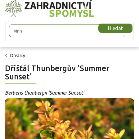
Přejít
na
obsah
Hledat
Dřišťály
Dřišťál Thunbergův 'Summer
Sunset'
Berberis thunbergii 'Summer Sunset'