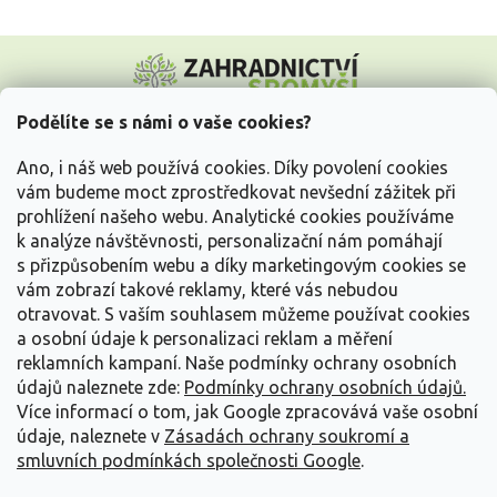
Z
á
p
a
Podělíte se s námi o vaše cookies?
t
Vše o nákupu
í
Ano, i náš web používá cookies. Díky povolení cookies
vám budeme moct zprostředkovat nevšední zážitek při
prohlížení našeho webu. Analytické cookies používáme
Informace pro Vás
k analýze návštěvnosti, personalizační nám pomáhají
s přizpůsobením webu a díky marketingovým cookies se
Kontakujte nás
vám zobrazí takové reklamy, které vás nebudou
otravovat.
S vaším souhlasem můžeme používat cookies
a osobní údaje k personalizaci reklam a měření
reklamních kampaní. Naše podmínky ochrany osobních
údajů naleznete zde:
Podmínky ochrany osobních údajů.
Více informací o tom, jak Google zpracovává vaše osobní
údaje, naleznete v
Zásadách ochrany soukromí a
smluvních podmínkách společnosti Google
.