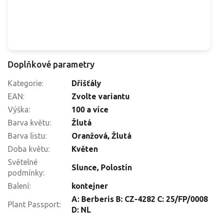
Doplňkové parametry
Kategorie
:
Dřišťály
EAN
:
Zvolte variantu
Výška
:
100 a více
Barva květu
:
Žlutá
Barva listu
:
Oranžová, Žlutá
Doba květu
:
Květen
Světelné
Slunce
,
Polostín
podmínky
:
Balení
:
kontejner
A: Berberis B: CZ-4282 C: 25/FP/0008
Plant Passport
:
D: NL