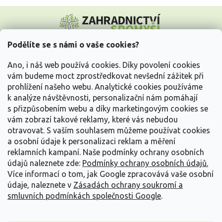
Z
á
p
a
Podělíte se s námi o vaše cookies?
t
Vše o nákupu
í
Ano, i náš web používá cookies. Díky povolení cookies
vám budeme moct zprostředkovat nevšední zážitek při
prohlížení našeho webu. Analytické cookies používáme
Informace pro Vás
k analýze návštěvnosti, personalizační nám pomáhají
s přizpůsobením webu a díky marketingovým cookies se
Kontakujte nás
vám zobrazí takové reklamy, které vás nebudou
otravovat.
S vaším souhlasem můžeme používat cookies
a osobní údaje k personalizaci reklam a měření
reklamních kampaní. Naše podmínky ochrany osobních
údajů naleznete zde:
Podmínky ochrany osobních údajů.
Více informací o tom, jak Google zpracovává vaše osobní
údaje, naleznete v
Zásadách ochrany soukromí a
smluvních podmínkách společnosti Google
.