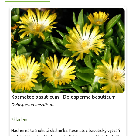
Kosmatec basuticum - Delosperma basuticum
H
'
Delosperma basuticum
D
Skladem
S
Nádherná tučnolistá skalnička. Kosmatec basutický vytváří
N