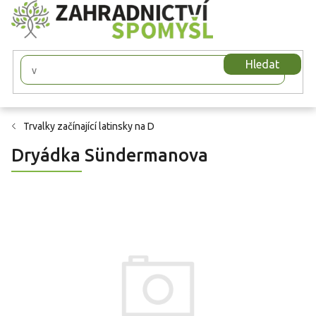
Přejít
na
obsah
Hledat
Trvalky začínající latinsky na D
Dryádka Sündermanova