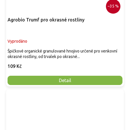
–35 %
Agrobio Trumf pro okrasné rostliny
Vyprodáno
Špičkové organické granulované hnojivo určené pro venkovní
okrasné rostliny, od trvalek po okrasné...
109 Kč
Detail