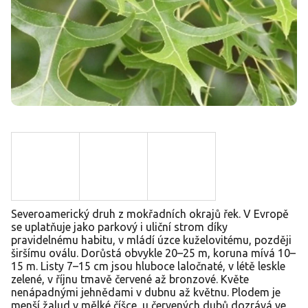
Severoamerický druh z mokřadních okrajů řek. V Evropě
se uplatňuje jako parkový i uliční strom díky
pravidelnému habitu, v mládí úzce kuželovitému, později
širšímu oválu. Dorůstá obvykle 20–25 m, koruna mívá 10–
15 m. Listy 7–15 cm jsou hluboce laločnaté, v létě leskle
zelené, v říjnu tmavě červené až bronzové. Květe
nenápadnými jehnědami v dubnu až květnu. Plodem je
menší žalud v mělké číšce, u červených dubů dozrává ve