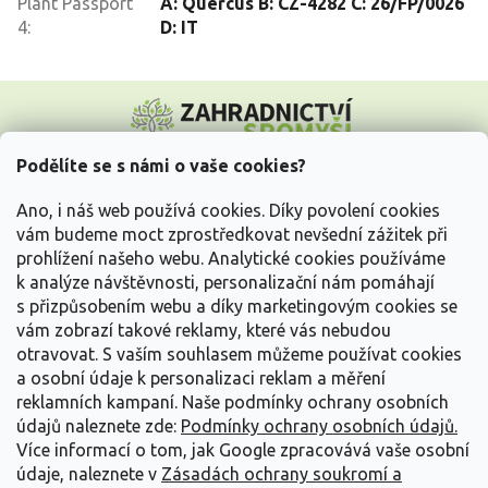
Plant Passport
A: Quercus B: CZ-4282 C: 26/FP/0026
4
:
D: IT
Z
á
p
a
Podělíte se s námi o vaše cookies?
t
Vše o nákupu
í
Ano, i náš web používá cookies. Díky povolení cookies
vám budeme moct zprostředkovat nevšední zážitek při
prohlížení našeho webu. Analytické cookies používáme
Informace pro Vás
k analýze návštěvnosti, personalizační nám pomáhají
s přizpůsobením webu a díky marketingovým cookies se
Kontakujte nás
vám zobrazí takové reklamy, které vás nebudou
otravovat.
S vaším souhlasem můžeme používat cookies
a osobní údaje k personalizaci reklam a měření
reklamních kampaní. Naše podmínky ochrany osobních
údajů naleznete zde:
Podmínky ochrany osobních údajů.
Více informací o tom, jak Google zpracovává vaše osobní
údaje, naleznete v
Zásadách ochrany soukromí a