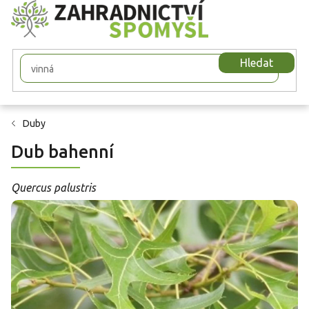
Přejít
na
obsah
Hledat
Duby
Dub bahenní
Quercus palustris