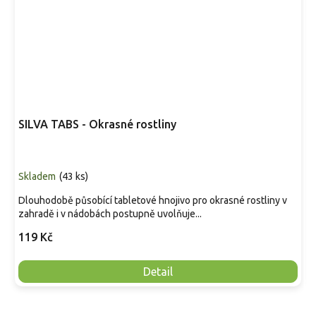
SILVA TABS - Okrasné rostliny
Skladem
(
43 ks
)
Dlouhodobě působící tabletové hnojivo pro okrasné rostliny v
zahradě i v nádobách postupně uvolňuje...
119 Kč
Detail