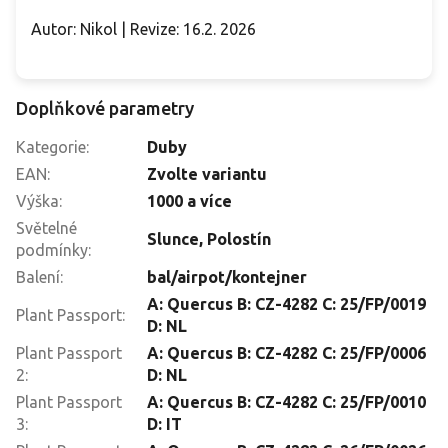
Autor: Nikol | Revize: 16.2. 2026
Doplňkové parametry
Kategorie
:
Duby
EAN
:
Zvolte variantu
Výška
:
1000 a více
Světelné
Slunce
,
Polostín
podmínky
:
Balení
:
bal/airpot/kontejner
A: Quercus B: CZ-4282 C: 25/FP/0019
Plant Passport
:
D: NL
Plant Passport
A: Quercus B: CZ-4282 C: 25/FP/0006
2
:
D: NL
Plant Passport
A: Quercus B: CZ-4282 C: 25/FP/0010
3
:
D: IT