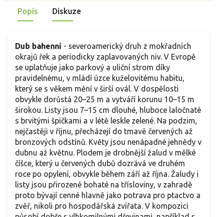
Popis
Diskuze
Dub bahenní
- severoamerický druh z mokřadních
okrajů řek a periodicky zaplavovaných niv. V Evropě
se uplatňuje jako parkový a uliční strom díky
pravidelnému, v mládí úzce kuželovitému habitu,
který se s věkem mění v širší ovál. V dospělosti
obvykle dorůstá 20–25 m a vytváří korunu 10–15 m
širokou. Listy jsou 7–15 cm dlouhé, hluboce laločnaté
s brvitými špičkami a v létě leskle zelené. Na podzim,
nejčastěji v říjnu, přecházejí do tmavě červených až
bronzových odstínů. Květy jsou nenápadné jehnědy v
dubnu až květnu. Plodem je drobnější žalud v mělké
číšce, který u červených dubů dozrává ve druhém
roce po opylení, obvykle během září až října. Žaludy i
listy jsou přirozeně bohaté na třísloviny, v zahradě
proto bývají cenné hlavně jako potrava pro ptactvo a
zvěř, nikoli pro hospodářská zvířata. V kompozici
působí dobře s vlhkomilnými dřevinami, například s