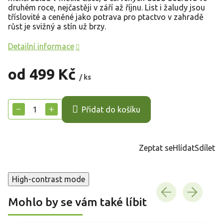
druhém roce, nejčastěji v září až říjnu. List i žaludy jsou
tříslovité a ceněné jako potrava pro ptactvo v zahradě
růst je svižný a stín už brzy.
Detailní informace
od
499 Kč
/ ks
Měrná
cena:
−
+
Přidat do košíku
Zeptat se
Hlídat
Sdílet
High-contrast mode
Mohlo by se vám také líbit