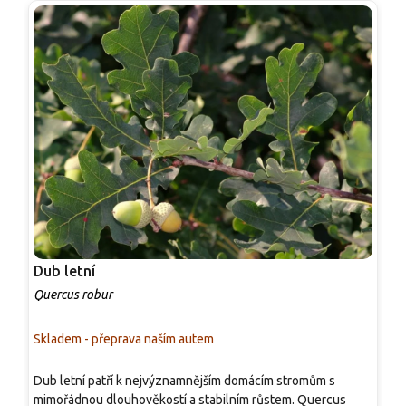
Dub letní
D
Quercus robur
Q
Skladem - přeprava naším autem
S
K
Dub letní patří k nejvýznamnějším domácím stromům s
1
mimořádnou dlouhověkostí a stabilním růstem. Quercus