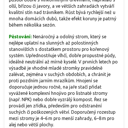
olší, břízou či javory, a ve větších zahradách vytváří
kvalitní stín nad trávníkem. Růst bývá rychlejší než u
mnoha domácích dubů, takže efekt koruny je patrný
během několika sezón.
Pěstování:
Nenáročný a odolný strom, který se
nejlépe uplatní na slunných až polostinných
stanovištích s dostatkem prostoru pro kořenový
systém. Upřednostňuje vlhčí, dobře propustné půdy,
ideálně neutrální až mírně kyselé. V prvních letech po
výsadbě je vhodné mladé stromky pravidelně
zalévat, zejména v suchých obdobích, a chránit je
proti pozdním jarním mrazíkům. Hnojení se
doporučuje jednou ročně, na jaře stačí přidat
vyvážené komplexní hnojivo pro listnaté stromy
(např. NPK) nebo dobře vyzrálý kompost. Řez se
provádí jen zřídka, především pro odstranění
suchých či poškozených větví. Doporučený rozestup
mezi stromy je 4–6 m pro menší zahrady, 6–8 m pro
alej nebo větší plochy.