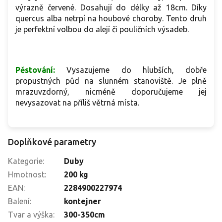
výrazně červené. Dosahují do délky až 18cm. Díky
quercus alba netrpí na houbové choroby. Tento druh
je perfektní volbou do alejí či pouličních výsadeb.
Pěstování:
Vysazujeme do hlubších, dobře
propustných půd na slunném stanoviště. Je plně
mrazuvzdorný, nicméně doporučujeme jej
nevysazovat na příliš větrná místa.
Doplňkové parametry
Kategorie
:
Duby
Hmotnost
:
200 kg
EAN
:
2284900227974
Balení
:
kontejner
Tvar a výška
:
300-350cm