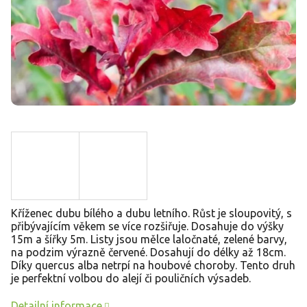
Kříženec dubu bílého a dubu letního. Růst je sloupovitý, s
přibývajícím věkem se více rozšiřuje. Dosahuje do výšky
15m a šířky 5m. Listy jsou mělce laločnaté, zelené barvy,
na podzim výrazně červené. Dosahují do délky až 18cm.
Díky quercus alba netrpí na houbové choroby. Tento druh
je perfektní volbou do alejí či pouličních výsadeb.
Detailní informace