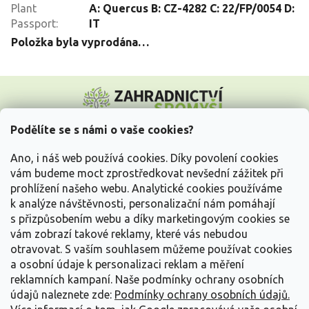
Plant
A: Quercus B: CZ-4282 C: 22/FP/0054 D:
Passport
:
IT
Položka byla vyprodána…
Z
á
p
a
Podělíte se s námi o vaše cookies?
t
Vše o nákupu
í
Ano, i náš web používá cookies. Díky povolení cookies
vám budeme moct zprostředkovat nevšední zážitek při
prohlížení našeho webu. Analytické cookies používáme
Informace pro Vás
k analýze návštěvnosti, personalizační nám pomáhají
s přizpůsobením webu a díky marketingovým cookies se
Kontakujte nás
vám zobrazí takové reklamy, které vás nebudou
otravovat.
S vaším souhlasem můžeme používat cookies
a osobní údaje k personalizaci reklam a měření
reklamních kampaní. Naše podmínky ochrany osobních
údajů naleznete zde:
Podmínky ochrany osobních údajů.