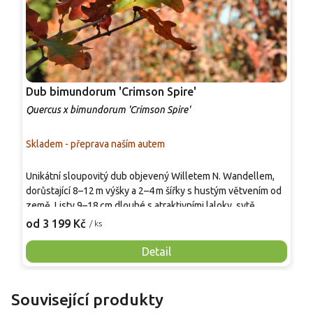
Dub bimundorum 'Crimson Spire'
D
Quercus x bimundorum 'Crimson Spire'
Q
Skladem - přeprava naším autem
S
K
Unikátní sloupovitý dub objevený Willetem N. Wandellem,
j
dorůstající 8–12 m výšky a 2–4 m šířky s hustým větvením od
k
země. Listy 9–18 cm dlouhé s atraktivními laloky, sytě
o
4
zelené od jara do léta a na podzim přecházejí do šarlatově
od 3 199 Kč
/ ks
š
karmínových až žluto‑hnědých odstínů. Je odolný proti
1
letnímu padlí, po odkvětu potěší jeho protáhlými žaludy a je
Detail
ú
ideální jako elegantní solitér i do menších zahrad.
d
m
Související produkty
ž