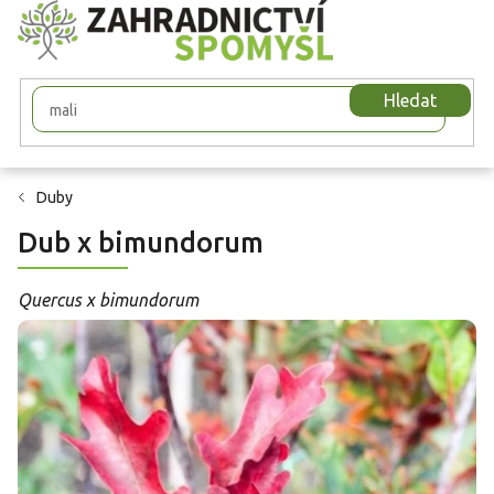
Přejít
na
obsah
Hledat
Duby
Dub x bimundorum
Quercus x bimundorum