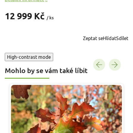
12 999 Kč
/ ks
Měrná
cena:
Zeptat se
Hlídat
Sdílet
High-contrast mode
Mohlo by se vám také líbit