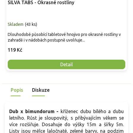
SILVA TABS - Okrasné rostliny
Skladem
(
43 ks
)
Dlouhodobě působící tabletové hnojivo pro okrasné rostliny v
zahradě i v nádobách postupně uvolňuje...
119 Kč
Detail
Popis
Diskuze
Dub x bimundorum -
kříženec dubu bílého a dubu
letního. Růst je sloupovitý, s přibývajícím věkem se
více rozšiřuje. Dosahuje do výšky 15m a šířky 5m.
Listy jsou mělce laločnaté, zelené barvy, na podzim