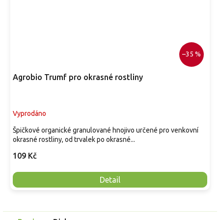
–35 %
Agrobio Trumf pro okrasné rostliny
Vyprodáno
Špičkové organické granulované hnojivo určené pro venkovní
okrasné rostliny, od trvalek po okrasné...
109 Kč
Detail