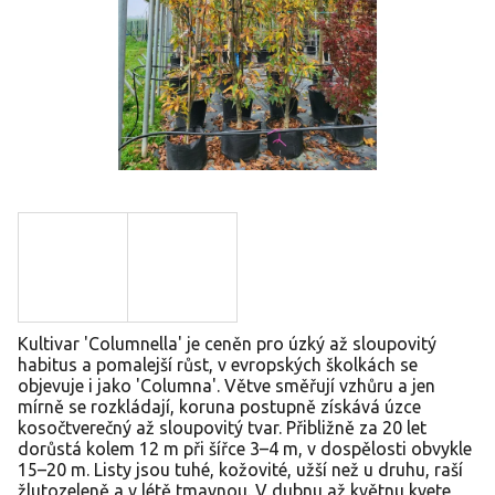
Kultivar 'Columnella' je ceněn pro úzký až sloupovitý
habitus a pomalejší růst, v evropských školkách se
objevuje i jako 'Columna'. Větve směřují vzhůru a jen
mírně se rozkládají, koruna postupně získává úzce
kosočtverečný až sloupovitý tvar. Přibližně za 20 let
dorůstá kolem 12 m při šířce 3–4 m, v dospělosti obvykle
15–20 m. Listy jsou tuhé, kožovité, užší než u druhu, raší
žlutozeleně a v létě tmavnou. V dubnu až květnu kvete