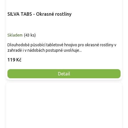
SILVA TABS - Okrasné rostliny
Skladem
(
43 ks
)
Dlouhodobě působící tabletové hnojivo pro okrasné rostliny v
zahradě i v nádobách postupně uvolňuje...
119 Kč
Detail