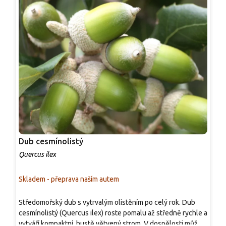
Dub cesmínolistý
D
Quercus ilex
Q
Skladem - přeprava naším autem
S
Středomořský dub s vytrvalým olistěním po celý rok. Dub
O
cesmínolistý (Quercus ilex) roste pomalu až středně rychle a
z
vytváří kompaktní, hustě větvený strom. V dospělosti může
a