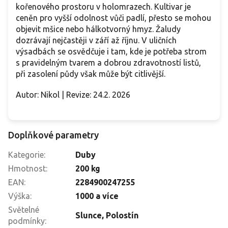
kořenového prostoru v holomrazech. Kultivar je
ceněn pro vyšší odolnost vůči padlí, přesto se mohou
objevit mšice nebo hálkotvorný hmyz. Žaludy
dozrávají nejčastěji v září až říjnu. V uličních
výsadbách se osvědčuje i tam, kde je potřeba strom
s pravidelným tvarem a dobrou zdravotností listů,
při zasolení půdy však může být citlivější.
Autor: Nikol | Revize: 24.2. 2026
Doplňkové parametry
Kategorie
:
Duby
Hmotnost
:
200 kg
EAN
:
2284900247255
Výška
:
1000 a více
Světelné
Slunce
,
Polostín
podmínky
: