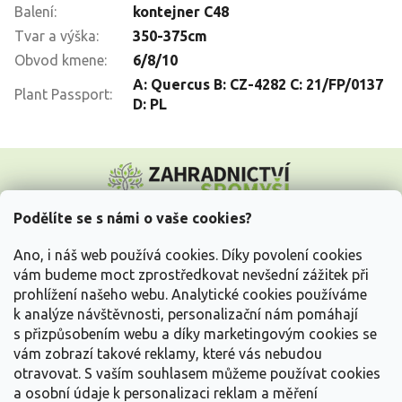
Balení
:
kontejner C48
Tvar a výška
:
350-375cm
Obvod kmene
:
6/8/10
A: Quercus B: CZ-4282 C: 21/FP/0137
Plant Passport
:
D: PL
Z
á
p
a
Podělíte se s námi o vaše cookies?
t
Vše o nákupu
í
Ano, i náš web používá cookies. Díky povolení cookies
vám budeme moct zprostředkovat nevšední zážitek při
prohlížení našeho webu. Analytické cookies používáme
Informace pro Vás
k analýze návštěvnosti, personalizační nám pomáhají
s přizpůsobením webu a díky marketingovým cookies se
Kontakujte nás
vám zobrazí takové reklamy, které vás nebudou
otravovat.
S vaším souhlasem můžeme používat cookies
a osobní údaje k personalizaci reklam a měření