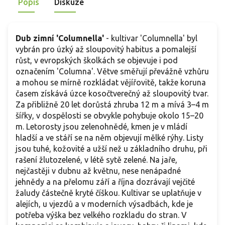
Popis
Diskuze
Dub zimní 'Columnella'
- kultivar 'Columnella' byl
vybrán pro úzký až sloupovitý habitus a pomalejší
růst, v evropských školkách se objevuje i pod
označením 'Columna'. Větve směřují převážně vzhůru
a mohou se mírně rozkládat vějířovitě, takže koruna
časem získává úzce kosočtverečný až sloupovitý tvar.
Za přibližně 20 let dorůstá zhruba 12 m a mívá 3–4 m
šířky, v dospělosti se obvykle pohybuje okolo 15–20
m. Letorosty jsou zelenohnědé, kmen je v mládí
hladší a ve stáří se na něm objevují mělké rýhy. Listy
jsou tuhé, kožovité a užší než u základního druhu, při
rašení žlutozelené, v létě sytě zelené. Na jaře,
nejčastěji v dubnu až květnu, nese nenápadné
jehnědy a na přelomu září a října dozrávají vejčité
žaludy částečně kryté číškou. Kultivar se uplatňuje v
alejích, u vjezdů a v moderních výsadbách, kde je
potřeba výška bez velkého rozkladu do stran. V