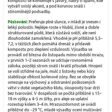
kompozici se kombinuje s javory, habry či lipami, kde
vytváří svislý akcent, a pod korunou snáší i
stínomilnější podsadby.
Pěstování:
Preferuje plné slunce, v mládí je snesen i
lehký polostín. Nejlépe roste v hlubší, živné a dobře
strukturované půdě, která zůstává svěží, ale není
dlouhodobě zamokřená. Vhodné je pH přibližně 5,5–
7,2, v těžších jílech pomáhá drenáž a přídavek
kompostu pro zlepšení vzdušnosti. Výsadba se
provádí od března do listopadu mimo období mrazu,
v prvních 1–2 sezonách se udržuje rovnoměrná
zálivka, později strom snáší i kratší přísušek. Hnojení
se volí střídmé na jaře, mulč z listovky nebo kůry
stabilizuje vlhkost kořenové zóny. Řez se obvykle
omezuje na výchovný a odstranění poškozených
větví v době vegetačního klidu, sloupovitý tvar drží
bez tvarování. V dospělosti se počítá přibližně s 15–
18 m výšky a 4–5 m šířky, pro aleje se uplatní
rozestup kolem 3–4 m. Mrazuvzdornost se uvádí
přibližně do −29 °C, mladé výsadby ocení mulčování