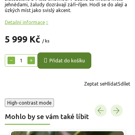
jehnědami, žaludy dozrávají září–říjen. Hodí se do alejí a
úzkých míst jako svislý akcent.
Detailní informace
5 999 Kč
/ ks
Měrná
cena:
−
+
Přidat do košíku
Zeptat se
Hlídat
Sdílet
High-contrast mode
Mohlo by se vám také líbit