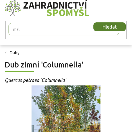
Přejít
na
obsah
Hledat
Duby
Dub zimní 'Columnella'
Quercus petraea 'Columnella'