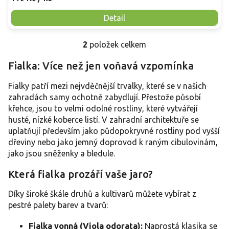
Detail
2
položek celkem
O
v
Fialka: Více než jen voňavá vzpomínka
l
á
Fialky patří mezi nejvděčnější trvalky, které se v našich
d
a
zahradách samy ochotně zabydlují. Přestože působí
c
křehce, jsou to velmi odolné rostliny, které vytvářejí
í
husté, nízké koberce listí. V zahradní architektuře se
p
uplatňují především jako půdopokryvné rostliny pod vyšší
r
dřeviny nebo jako jemný doprovod k raným cibulovinám,
v
jako jsou sněženky a bledule.
k
y
Která fialka prozáří vaše jaro?
v
ý
p
Díky široké škále druhů a kultivarů můžete vybírat z
i
pestré palety barev a tvarů:
s
u
Fialka vonná (Viola odorata):
Naprostá klasika se