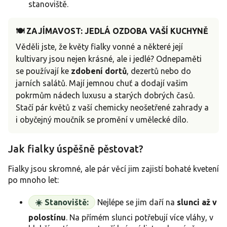
stanoviště.
🍽️ ZAJÍMAVOST: JEDLÁ OZDOBA VAŠÍ KUCHYNĚ
Věděli jste, že květy fialky vonné a některé její
kultivary jsou nejen krásné, ale i jedlé? Odnepaměti
se používají ke
zdobení dortů
, dezertů nebo do
jarních salátů. Mají jemnou chuť a dodají vašim
pokrmům nádech luxusu a starých dobrých časů.
Stačí pár květů z vaší chemicky neošetřené zahrady a
i obyčejný moučník se promění v umělecké dílo.
Jak fialky úspěšně pěstovat?
Fialky jsou skromné, ale pár věcí jim zajistí bohaté kvetení
po mnoho let:
☀️ Stanoviště:
Nejlépe se jim daří na
slunci až v
polostínu
. Na přímém slunci potřebují více vláhy, v