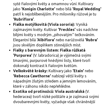
sytě fialovými květy a omamnou vůní. Kultivary
jako
'Konigin Charlotte'
nebo bílá
'Royal Wedding'
patří k nejoblíbenějším. Pro milovníky růžové je tu
'Rubriflora'
.
Fialka motýlkovitá (Viola sororia):
Vyniká
zajímavými květy. Kultivar
'Freckles'
vás nadchne
bílými květy s modrým „pihovatým“ tečkováním.
Elegantní bílá
'Albiflora'
nebo narůžovělá
'Rubra'
jsou skvělým doplňkem stinnějších míst.
Fialky s barevným listem:
Fialka růžkatá
'Purpurea'
(V. labradorica) je výjimečná svými
tmavými, purpurově hnědými listy, které tvoří
dokonalý kontrast k fialovým květům.
Velkokvěté krásky:
Kultivary jako
'Etain'
nebo
'Rebecca Cawthorne'
nabízejí větší květy s
nápadným žlutým středem a jemným lemováním,
které v záhonu nikdo nepřehlédne.
Exotika od protinožců:
Viola australská
(V.
hederacea) tvoří nízké polštáře a je zajímavá svými
dvoubarevnými květy, vyžaduje však chráněnější