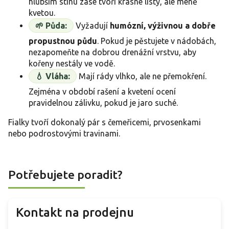
hlubším stínu zase tvoří krásné listy, ale méně
kvetou.
🌱 Půda:
Vyžadují
humózní, výživnou a dobře
propustnou půdu
. Pokud je pěstujete v nádobách,
nezapomeňte na dobrou drenážní vrstvu, aby
kořeny nestály ve vodě.
💧 Vláha:
Mají rády vlhko, ale ne přemokření.
Zejména v období rašení a kvetení ocení
pravidelnou zálivku, pokud je jaro suché.
Fialky tvoří dokonalý pár s čemeřicemi, prvosenkami
nebo podrostovými travinami.
Potřebujete poradit?
Kontakt na prodejnu