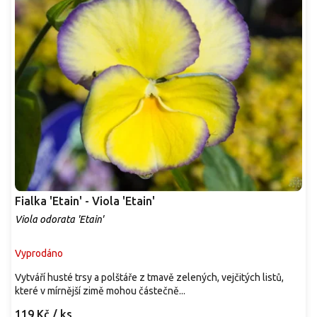
Fialka 'Etain' - Viola 'Etain'
Viola odorata 'Etain'
Vyprodáno
Vytváří husté trsy a polštáře z tmavě zelených, vejčitých listů,
které v mírnější zimě mohou částečně...
119 Kč
/ ks