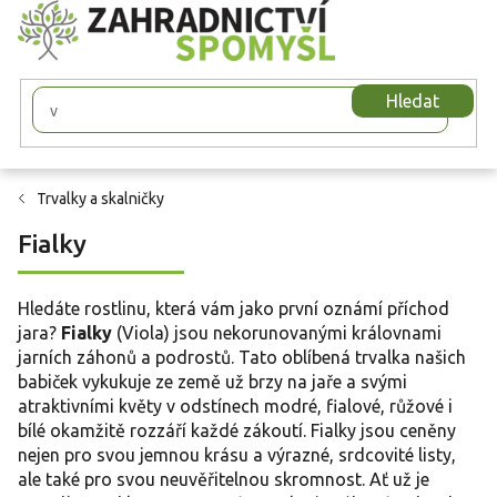
Přejít
na
obsah
Hledat
Trvalky a skalničky
Fialky
Hledáte rostlinu, která vám jako první oznámí příchod
jara?
Fialky
(Viola) jsou nekorunovanými královnami
jarních záhonů a podrostů. Tato oblíbená trvalka našich
babiček vykukuje ze země už brzy na jaře a svými
atraktivními květy v odstínech modré, fialové, růžové i
bílé okamžitě rozzáří každé zákoutí. Fialky jsou ceněny
nejen pro svou jemnou krásu a výrazné, srdcovité listy,
ale také pro svou neuvěřitelnou skromnost. Ať už je