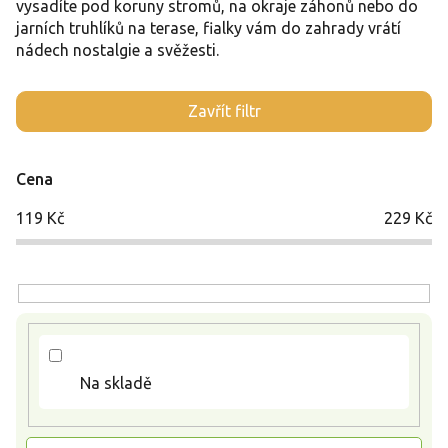
vysadíte pod koruny stromů, na okraje záhonů nebo do
jarních truhlíků na terase, fialky vám do zahrady vrátí
nádech nostalgie a svěžesti.
V
Zavřít filtr
ý
p
i
Cena
s
p
119
Kč
229
Kč
r
o
d
u
k
t
ů
Na skladě