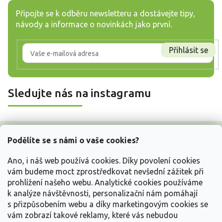
Připojte se k odběru newsletteru a dostávejte tipy,
návody a informace o novinkách jako první.
Přihlásit se
Sledujte nás na instagramu
Z
á
Podělíte se s námi o vaše cookies?
p
a
Ano, i náš web používá cookies. Díky povolení cookies
t
vám budeme moct zprostředkovat nevšední zážitek při
í
prohlížení našeho webu. Analytické cookies používáme
Vše o nákupu
k analýze návštěvnosti, personalizační nám pomáhají
s přizpůsobením webu a díky marketingovým cookies se
vám zobrazí takové reklamy, které vás nebudou
Informace pro Vás