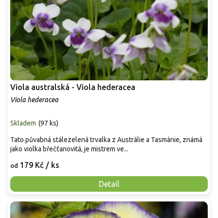
Viola australská - Viola hederacea
Viola hederacea
Skladem
(
97 ks
)
Tato půvabná stálezelená trvalka z Austrálie a Tasmánie, známá
jako violka břečťanovitá, je mistrem ve...
179 Kč
/ ks
od
Detail