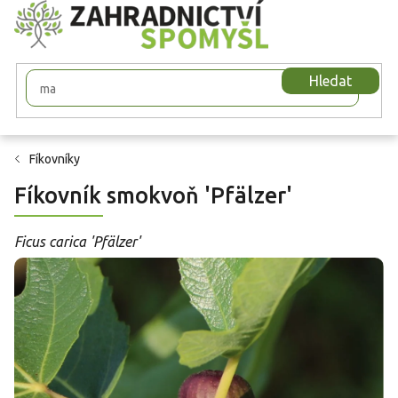
Přejít
na
obsah
Hledat
Fíkovníky
Fíkovník smokvoň 'Pfälzer'
Ficus carica 'Pfälzer'