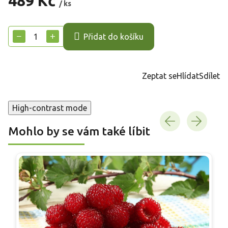
489 Kč
/ ks
Měrná
cena:
−
+
Přidat do košíku
Zeptat se
Hlídat
Sdílet
High-contrast mode
Mohlo by se vám také líbit