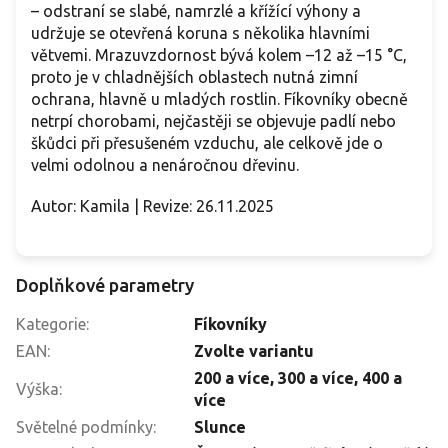
– odstraní se slabé, namrzlé a křížící výhony a
udržuje se otevřená koruna s několika hlavními
větvemi. Mrazuvzdornost bývá kolem –12 až –15 °C,
proto je v chladnějších oblastech nutná zimní
ochrana, hlavně u mladých rostlin. Fíkovníky obecně
netrpí chorobami, nejčastěji se objevuje padlí nebo
škůdci při přesušeném vzduchu, ale celkově jde o
velmi odolnou a nenáročnou dřevinu.
Autor: Kamila | Revize: 26.11.2025
Doplňkové parametry
Kategorie
:
Fíkovníky
EAN
:
Zvolte variantu
200 a více
,
300 a více
,
400 a
Výška
:
více
Světelné podmínky
:
Slunce