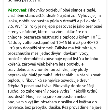
domácí pěstování.
Pěstování:
Fíkovníky potřebují plné slunce a teplé,
chráněné stanoviště, ideálně u jižní zdi. Vyhovuje jim
lehká, dobře propustná půda s drenáží a pH okolo 6–
7,5. První tři roky je nejlepší pěstovat je jako přenosné
– tedy v nádobě, kterou na zimu ukládáte do
chladné, bezmrazé místnosti s teplotou kolem 10 °C.
Nádoby volte postupně od 10–15 litrů až po 40–70
litrů pro dospělý stromek. Zálivka má být mírná, s
proschnutím mezi jednotlivými dávkami vody,
protože přemokření způsobuje opad listů a hnilobu
kořenů, zároveň však během léta potřebuje
pravidelnou, rovnoměrnou zálivku, aby plody
nepraskaly. Mulč pomáhá udržet vláhu a stabilizovat
teplotu, u fíkovníků se nejvíce osvědčuje dřevní
štěpka či posekaná tráva. Fíkovníky dobře snášejí
sucho, po zakořenění v půdě vydrží i několik týdnů
bez deště. Hnojí se na jaře kompostem nebo
hnojivem s vyšším obsahem draslíku od května do
července, bez přebytku dusíku. Řez provádíme na jaře