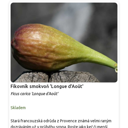
Fíkovník smokvoň 'Longue d'Août'
F
Ficus carica 'Longue d'Août'
F
Skladem
S
Stará francouzská odrůda z Provence známá velmi raným
S
dozráváním už v průběhu srpna. Roste jako keř či menší
j