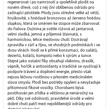
regenerovat i po namrznutí a spolehlivě plodit na
novém dřevě, což z něj činí oblíbenou odrůdu pro
začínající pěstitele. Plody jsou středně velké až větší,
hruškovité, s hnědavě bronzovou až červeno hnědou
slupkou, která se směrem ke stopce může zbarvovat
do fialova. Dužnina je světle růžová až jantarová,
velmi sladká, jemná a příjemně šťavnatá, s
harmonickou, lehce medovou chutí. Dozrávají
zpravidla v září a říjnu, ve vhodných podmínkách i ve
dvou vlnách. Hodí se k přímé konzumaci, do salátů,
dezertů, koláčů, kompotů nebo k sýrům a šunce.
Stejně jako ostatní fíky obsahují vlákninu, draslík,
vápník, hořčík a antioxidanty a tradičně se využívají k
podpoře trávení a doplnění energie, přesto však
nejsou léčivou rostlinou v přesném medicínském
slova smyslu. Plodí bez potřeby opylení a nevyžaduje
přítomnost fíkové vosičky. Chorobami bývá
postihován jen zřídka a většinou je nenáročný na
péči. Díky své odolnosti, pravidelné úrodě a velmi
dobré chuti patří mezi nejoblíbenější odrůdy pro