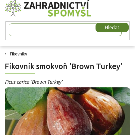
Přejít
na
obsah
Hledat
Fíkovníky
Fíkovník smokvoň 'Brown Turkey'
Ficus carica 'Brown Turkey'