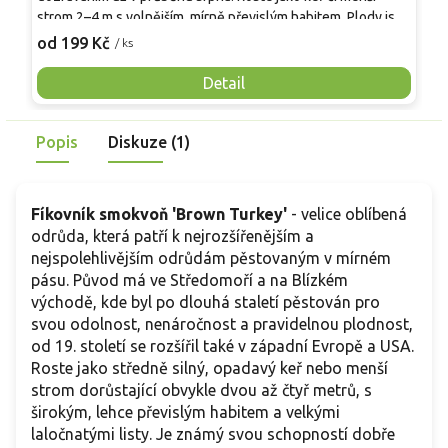
strom 2–4 m s volnějším, mírně převislým habitem. Plody jsou
s
protáhlé, středně velké až velké, se zelenožlutou slupkou a
k
od 199 Kč
o
/ ks
sladkou růžovou až červenou dužninou. Spolehlivě dozrává i
a
v chladnějších oblastech. Hodí se k přímé konzumaci i do
m
Detail
dezertů, plodí bez opylení a je středně mrazuvzdorná.
v
P
Popis
Diskuze (1)
p
Fíkovník smokvoň 'Brown Turkey'
- velice oblíbená
odrůda, která patří k nejrozšířenějším a
nejspolehlivějším odrůdám pěstovaným v mírném
pásu. Původ má ve Středomoří a na Blízkém
východě, kde byl po dlouhá staletí pěstován pro
svou odolnost, nenáročnost a pravidelnou plodnost,
od 19. století se rozšířil také v západní Evropě a USA.
Roste jako středně silný, opadavý keř nebo menší
strom dorůstající obvykle dvou až čtyř metrů, s
širokým, lehce převislým habitem a velkými
laločnatými listy. Je známý svou schopností dobře