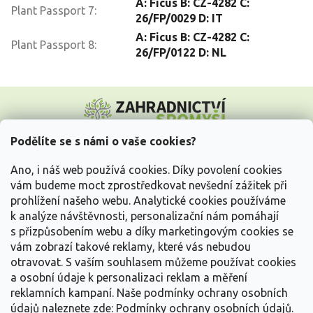
A: Ficus B: CZ-4282 C:
Plant Passport 7
:
26/FP/0029 D: IT
A: Ficus B: CZ-4282 C:
Plant Passport 8
:
26/FP/0122 D: NL
Z
á
p
a
Podělíte se s námi o vaše cookies?
t
Vše o nákupu
í
Ano, i náš web používá cookies. Díky povolení cookies
vám budeme moct zprostředkovat nevšední zážitek při
prohlížení našeho webu. Analytické cookies používáme
Informace pro Vás
k analýze návštěvnosti, personalizační nám pomáhají
s přizpůsobením webu a díky marketingovým cookies se
Kontakujte nás
vám zobrazí takové reklamy, které vás nebudou
otravovat.
S vaším souhlasem můžeme používat cookies
a osobní údaje k personalizaci reklam a měření
reklamních kampaní. Naše podmínky ochrany osobních
údajů naleznete zde:
Podmínky ochrany osobních údajů.