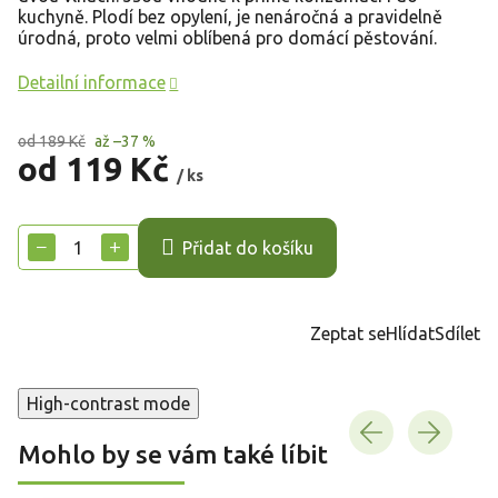
kuchyně. Plodí bez opylení, je nenáročná a pravidelně
úrodná, proto velmi oblíbená pro domácí pěstování.
Detailní informace
od 189 Kč
až –37 %
od
119 Kč
/ ks
Měrná
cena:
−
+
Přidat do košíku
Zeptat se
Hlídat
Sdílet
High-contrast mode
Mohlo by se vám také líbit