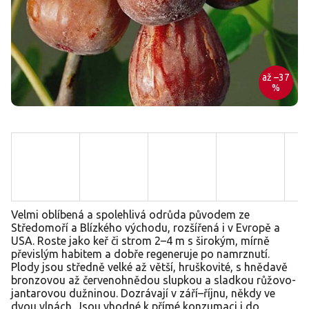
až –37
%
Velmi oblíbená a spolehlivá odrůda původem ze
Středomoří a Blízkého východu, rozšířená i v Evropě a
USA. Roste jako keř či strom 2–4 m s širokým, mírně
převislým habitem a dobře regeneruje po namrznutí.
Plody jsou středně velké až větší, hruškovité, s hnědavě
bronzovou až červenohnědou slupkou a sladkou růžovo-
jantarovou dužninou. Dozrávají v září–říjnu, někdy ve
dvou vlnách. Jsou vhodné k přímé konzumaci i do