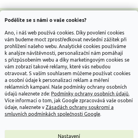
Z
á
Podělíte se s námi o vaše cookies?
p
a
Ano, i náš web používá cookies. Díky povolení cookies
t
vám budeme moct zprostředkovat nevšední zážitek při
í
prohlížení našeho webu. Analytické cookies používáme
Vše o nákupu
k analýze návštěvnosti, personalizační nám pomáhají
s přizpůsobením webu a díky marketingovým cookies se
vám zobrazí takové reklamy, které vás nebudou
Informace pro Vás
otravovat.
S vaším souhlasem můžeme používat cookies
a osobní údaje k personalizaci reklam a měření
Kontakujte nás
reklamních kampaní. Naše podmínky ochrany osobních
údajů naleznete zde:
Podmínky ochrany osobních údajů.
Více informací o tom, jak Google zpracovává vaše osobní
údaje, naleznete v
Zásadách ochrany soukromí a
smluvních podmínkách společnosti Google
.
Nastavení