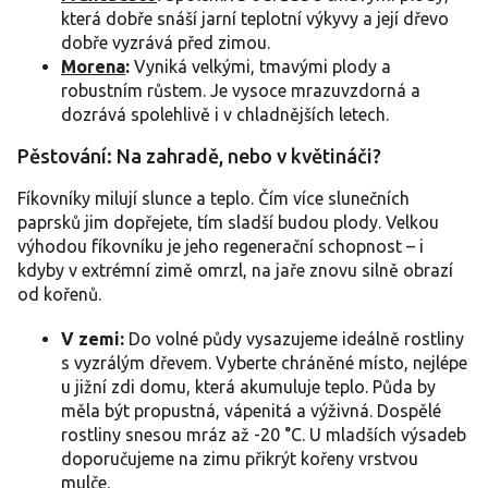
která dobře snáší jarní teplotní výkyvy a její dřevo
dobře vyzrává před zimou.
Morena
:
Vyniká velkými, tmavými plody a
robustním růstem. Je vysoce mrazuvzdorná a
dozrává spolehlivě i v chladnějších letech.
Pěstování: Na zahradě, nebo v květináči?
Fíkovníky milují slunce a teplo. Čím více slunečních
paprsků jim dopřejete, tím sladší budou plody. Velkou
výhodou fíkovníku je jeho regenerační schopnost – i
kdyby v extrémní zimě omrzl, na jaře znovu silně obrazí
od kořenů.
V zemi:
Do volné půdy vysazujeme ideálně rostliny
s vyzrálým dřevem. Vyberte chráněné místo, nejlépe
u jižní zdi domu, která akumuluje teplo. Půda by
měla být propustná, vápenitá a výživná. Dospělé
rostliny snesou mráz až -20 °C. U mladších výsadeb
doporučujeme na zimu přikrýt kořeny vrstvou
mulče.