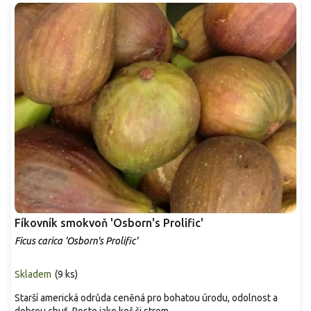
Fíkovník smokvoň 'Osborn's Prolific'
Ficus carica 'Osborn's Prolific'
Skladem
(
9 ks
)
Starší americká odrůda ceněná pro bohatou úrodu, odolnost a