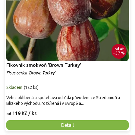
od
až
–37 %
Fíkovník smokvoň 'Brown Turkey'
Ficus carica 'Brown Turkey'
Skladem
(
122 ks
)
Velmi oblíbená a spolehlivá odrůda původem ze Středomoří a
Blízkého východu, rozšířená i v Evropě a...
119 Kč
/ ks
od
Detail