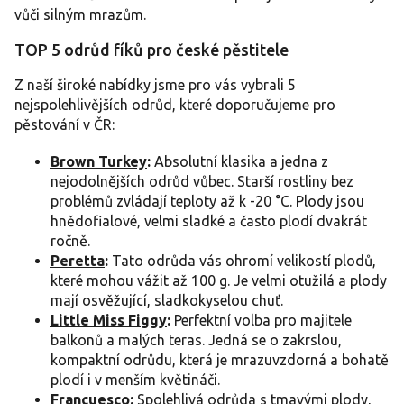
y
vůči silným mrazům.
v
ý
TOP 5 odrůd fíků pro české pěstitele
p
i
Z naší široké nabídky jsme pro vás vybrali 5
s
nejspolehlivějších odrůd, které doporučujeme pro
u
pěstování v ČR:
Brown Turkey
:
Absolutní klasika a jedna z
nejodolnějších odrůd vůbec. Starší rostliny bez
problémů zvládají teploty až k -20 °C. Plody jsou
hnědofialové, velmi sladké a často plodí dvakrát
ročně.
Peretta
:
Tato odrůda vás ohromí velikostí plodů,
které mohou vážit až 100 g. Je velmi otužilá a plody
mají osvěžující, sladkokyselou chuť.
Little Miss Figgy
:
Perfektní volba pro majitele
balkonů a malých teras. Jedná se o zakrslou,
kompaktní odrůdu, která je mrazuvzdorná a bohatě
plodí i v menším květináči.
Francuesco
:
Spolehlivá odrůda s tmavými plody,