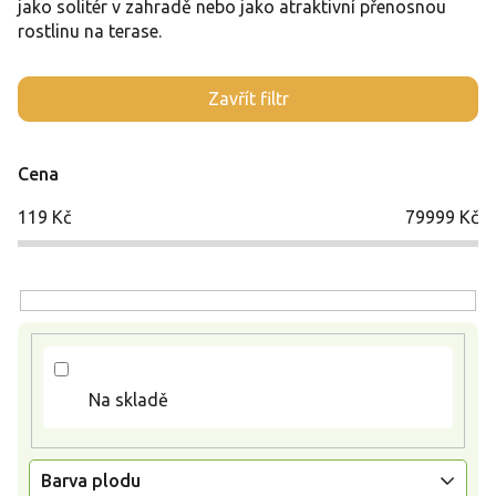
jako solitér v zahradě nebo jako atraktivní přenosnou
rostlinu na terase.
V
Zavřít filtr
ý
p
i
Cena
s
p
119
Kč
79999
Kč
r
o
d
u
k
t
ů
Na skladě
Barva plodu