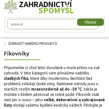
Přejít
na
obsah
Hledat
ZOBRAZIT NABÍDKU PRODUKTŮ
Fíkovníky
Připomeňte si chuť letní dovolené u moře přímo na své
zahradě. V této kategorii vám přinášíme nabídku
sladkých fíků
, které díky modernímu šlechtění bez
problémů zvládají české zimy. Nabízené odrůdy jsou u
starších rostlin
mrazuvzdorné až do -20 °C
, takže je
můžete s klidem pěstovat ve volné půdě. Fíkovník však
není jen o ovoci – jeho
velké, dekorativní a vykrajované
listy
dodají vašemu bydlení exotický nádech. Pěstujte je