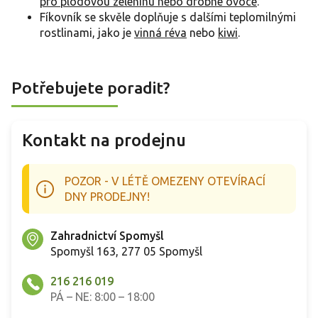
pro plodovou zeleninu nebo drobné ovoce
.
Fíkovník se skvěle doplňuje s dalšími teplomilnými
rostlinami, jako je
vinná réva
nebo
kiwi
.
Potřebujete poradit?
Kontakt na prodejnu
POZOR - V LÉTĚ OMEZENY OTEVÍRACÍ
DNY PRODEJNY!
Zahradnictví Spomyšl
Spomyšl 163, 277 05 Spomyšl
216 216 019
PÁ – NE: 8:00 – 18:00