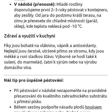
V nádobě (přenosné):
Mladé rostliny
doporučujeme první 2–3 roky pěstovat v kontejneru,
aby zesílily. Od jara do podzimu krášlí terasu, na
zimu je přenesete do chladné místnosti (garáž,
sklep), kde teplota neklesá pod -10 °C.
Zdraví a využití v kuchyni
Fíky jsou bohaté na vlákninu, vápník a antioxidanty.
Nejlepší jsou čerstvé, utržené přímo ze stromu, kdy jsou
měkké a roní sladkou šťávu. Výborně se hodí také k
sušení, do marmelád, čatní k sýrům nebo na výrobu
domácího vína.
Náš tip pro úspěšné pěstování:
Při pěstování v nádobě nezapomeňte na pravidelné
přesazování do kvalitního zahradnického substrátu
s příměsí písku.
Během sezóny podpořte násadu plodů
hnojivem