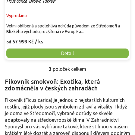
Ficus carica 'Brown Turkey'
Vyprodáno
Velmi oblíbená a spolehlivá odrůda původem ze Středomoří a
Blízkého východu, rozšířená i v Evropě a...
57 999 Kč
/ ks
od
Detail
3
položek celkem
O
v
Fíkovník smokvoň: Exotika, která
l
zdomácněla v českých zahradách
á
d
a
Fíkovník (Ficus carica) je jednou z nejstarších kulturních
c
rostlin, jejíž plody jsou symbolem zdraví a vitality. I když
í
je doma ve Středomoří, vybrané odrůdy se skvěle
p
adaptovaly na středoevropské klima. V Zahradnictví
r
Spomyšl pro vás vybíráme takové, které stihnou v našem
v
krátkém létě dozrát a zároveň disponují dřevem odolným
k