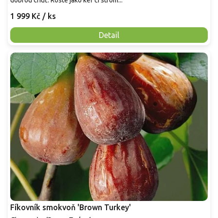
dobrou chuť. Roste jako keř či strom...
1 999 Kč
/ ks
Detail
Fíkovník smokvoň 'Brown Turkey'