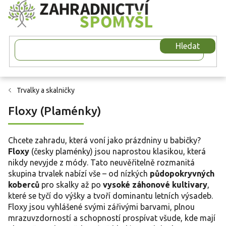
Přejít
na
obsah
Hledat
Trvalky a skalničky
Floxy (Plaménky)
Chcete zahradu, která voní jako prázdniny u babičky?
Floxy
(česky plaménky) jsou naprostou klasikou, která
nikdy nevyjde z módy. Tato neuvěřitelně rozmanitá
skupina trvalek nabízí vše – od nízkých
půdopokryvných
koberců
pro skalky až po
vysoké záhonové kultivary
,
které se tyčí do výšky a tvoří dominantu letních výsadeb.
Floxy jsou vyhlášené svými zářivými barvami, plnou
mrazuvzdorností a schopností prospívat všude, kde mají