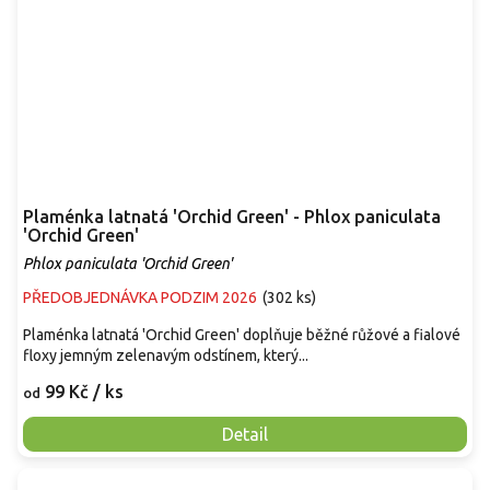
Plaménka latnatá 'Orchid Green' - Phlox paniculata
'Orchid Green'
Phlox paniculata 'Orchid Green'
PŘEDOBJEDNÁVKA PODZIM 2026
(
302 ks
)
Plaménka latnatá 'Orchid Green' doplňuje běžné růžové a fialové
floxy jemným zelenavým odstínem, který...
99 Kč
/ ks
od
Detail