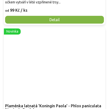
očkem vytváří v létě vzpřímené trsy...
99 Kč
/ ks
od
Detail
Novinka
Plaménka latnatá 'Koningin Paola' - Phlox paniculata