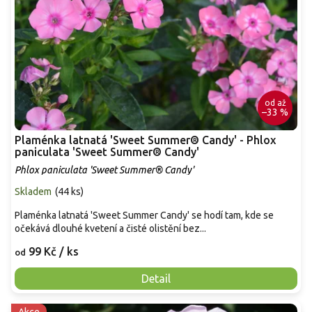
od
až
–33 %
Plaménka latnatá 'Sweet Summer® Candy' - Phlox
paniculata 'Sweet Summer® Candy'
Phlox paniculata 'Sweet Summer® Candy'
Skladem
(
44 ks
)
Plaménka latnatá 'Sweet Summer Candy' se hodí tam, kde se
očekává dlouhé kvetení a čisté olistění bez...
99 Kč
/ ks
od
Detail
Akce