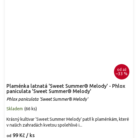
od
až
–33 %
Plaménka latnatá 'Sweet Summer® Melody' - Phlox
paniculata 'Sweet Summer® Melody'
Phlox paniculata 'Sweet Summer® Melody'
Skladem
(
66 ks
)
Krásný kultivar ‘Sweet Summer Melody’ patří k plaménkám, které
v našich zahradách kvetou spolehlivě i...
99 Kč
/ ks
od