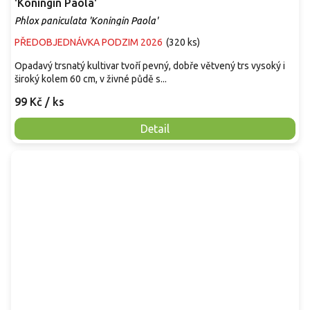
'Koningin Paola'
Phlox paniculata 'Koningin Paola'
PŘEDOBJEDNÁVKA PODZIM 2026
(
320 ks
)
Opadavý trsnatý kultivar tvoří pevný, dobře větvený trs vysoký i
široký kolem 60 cm, v živné půdě s...
99 Kč
/ ks
Detail