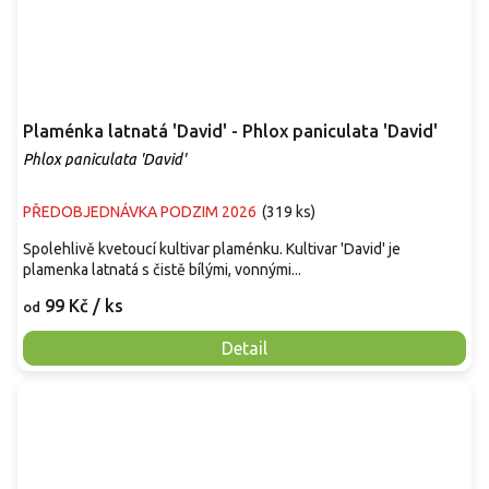
Plaménka latnatá 'David' - Phlox paniculata 'David'
Phlox paniculata 'David'
PŘEDOBJEDNÁVKA PODZIM 2026
(
319 ks
)
Spolehlivě kvetoucí kultivar plaménku. Kultivar 'David' je
plamenka latnatá s čistě bílými, vonnými...
99 Kč
/ ks
od
Detail