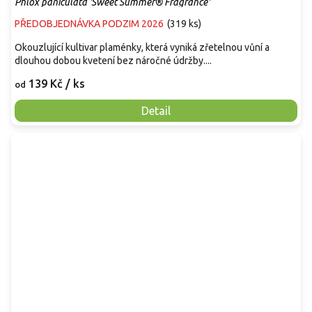
Phlox paniculata 'Sweet Summer® Fragrance'
PŘEDOBJEDNÁVKA PODZIM 2026
(
319 ks
)
Okouzlující kultivar plaménky, která vyniká zřetelnou vůní a
dlouhou dobou kvetení bez náročné údržby....
139 Kč
/ ks
od
Detail