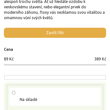
alespoň trochu světla. Ať už hledáte ozdobu k
venkovskému stavení, nebo elegantní prvek do
moderního záhonu, floxy vás nezklamou svou vitalitou a
omamnou vůní svých květů.
V
Zavřít filtr
ý
p
i
Cena
s
p
89
Kč
389
Kč
r
o
d
u
k
t
ů
Na skladě