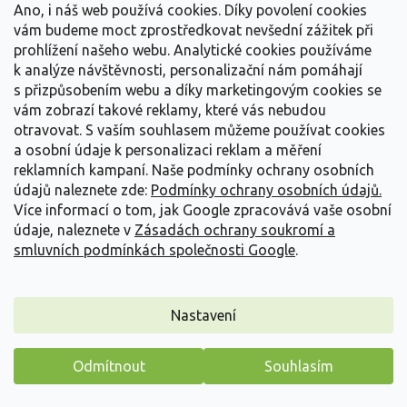
Ano, i náš web používá cookies. Díky povolení cookies
Detail
vám budeme moct zprostředkovat nevšední zážitek při
prohlížení našeho webu. Analytické cookies používáme
k analýze návštěvnosti, personalizační nám pomáhají
s přizpůsobením webu a díky marketingovým cookies se
vám zobrazí takové reklamy, které vás nebudou
otravovat.
S vaším souhlasem můžeme používat cookies
a osobní údaje k personalizaci reklam a měření
reklamních kampaní. Naše podmínky ochrany osobních
údajů naleznete zde:
Podmínky ochrany osobních údajů.
Více informací o tom, jak Google zpracovává vaše osobní
údaje, naleznete v
Zásadách ochrany soukromí a
smluvních podmínkách společnosti Google
.
Nastavení
Plaménka 'Hercules' - Phlox amplifolia 'Hercules'
Odmítnout
Souhlasím
Phlox amplifolia 'Hecules'
Máme pro vás malý dárek