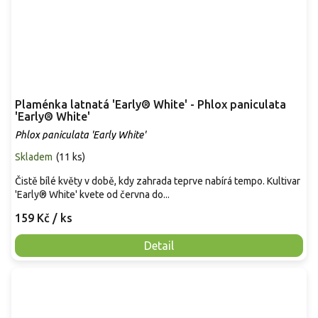
Plaménka latnatá 'Early® White' - Phlox paniculata
'Early® White'
Phlox paniculata 'Early White'
Skladem
(
11 ks
)
Čistě bílé květy v době, kdy zahrada teprve nabírá tempo. Kultivar
'Early® White' kvete od června do...
159 Kč
/ ks
Detail