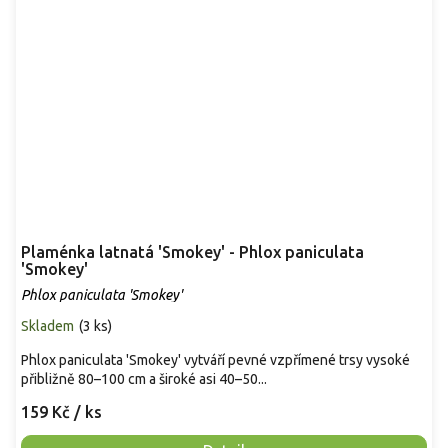
Plaménka latnatá 'Smokey' - Phlox paniculata
'Smokey'
Phlox paniculata 'Smokey'
Skladem
(
3 ks
)
Phlox paniculata 'Smokey' vytváří pevné vzpřímené trsy vysoké
přibližně 80–100 cm a široké asi 40–50...
159 Kč
/ ks