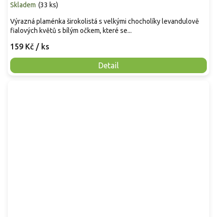
Skladem
(
33 ks
)
Výrazná plaménka širokolistá s velkými chocholíky levandulově
fialových květů s bílým očkem, které se...
159 Kč
/ ks
Detail