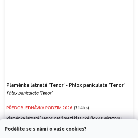
Plaménka latnatá 'Tenor' - Phlox paniculata 'Tenor'
Phlox paniculata 'Tenor'
PŘEDOBJEDNÁVKA PODZIM 2026
(
314 ks
)
Plaménka latnatá ‘Tenor’ patří mezi klasické floxy s výraznou
červenou barvou a příjemnou vůní. Květy...
Podělíte se s námi o vaše cookies?
99 Kč
/ ks
od