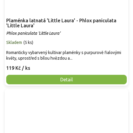
Plaménka latnatá 'Little Laura' - Phlox paniculata
'Little Laura'
Phlox paniculata 'Little Laura'
Skladem
(
5 ks
)
Romanticky vybarvený kultivar plaménky s purpurově fialovými
květy, uprostřed s bílou hvězdou a...
119 Kč
/ ks
Detail