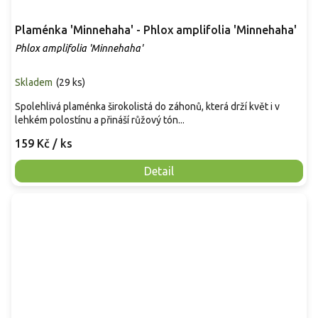
Plaménka 'Minnehaha' - Phlox amplifolia 'Minnehaha'
Phlox amplifolia 'Minnehaha'
Skladem
(
29 ks
)
Spolehlivá plaménka širokolistá do záhonů, která drží květ i v
lehkém polostínu a přináší růžový tón...
159 Kč
/ ks
Detail