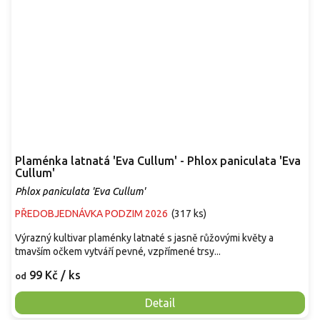
Plaménka latnatá 'Eva Cullum' - Phlox paniculata 'Eva
Cullum'
Phlox paniculata 'Eva Cullum'
PŘEDOBJEDNÁVKA PODZIM 2026
(
317 ks
)
Výrazný kultivar plaménky latnaté s jasně růžovými květy a
tmavším očkem vytváří pevné, vzpřímené trsy...
99 Kč
/ ks
od
Detail