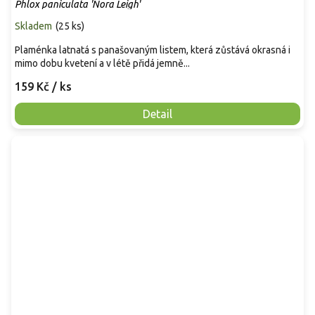
Phlox paniculata 'Nora Leigh'
Skladem
(
25 ks
)
Plaménka latnatá s panašovaným listem, která zůstává okrasná i
mimo dobu kvetení a v létě přidá jemně...
159 Kč
/ ks
Detail