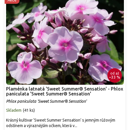
od
až
–33 %
Plaménka latnatá 'Sweet Summer® Sensation' - Phlox
paniculata 'Sweet Summer® Sensation'
Phlox paniculata 'Sweet Summer® Sensation'
Skladem
(
41 ks
)
Krásný kultivar ‘Sweet Summer Sensation’ s jemným růžovým
odstínem a výraznějším očkem, která v...