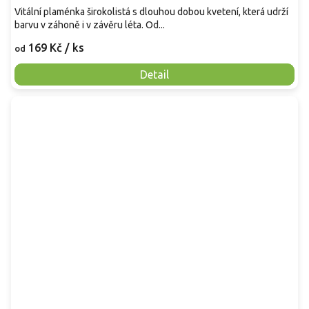
Vitální plaménka širokolistá s dlouhou dobou kvetení, která udrží
barvu v záhoně i v závěru léta. Od...
169 Kč
/ ks
od
Detail