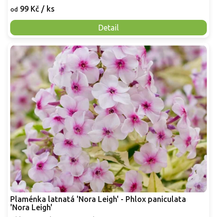
99 Kč
/ ks
od
Detail
Plaménka latnatá 'Nora Leigh' - Phlox paniculata
'Nora Leigh'