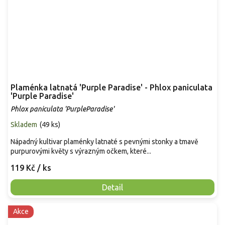
Plaménka latnatá 'Purple Paradise' - Phlox paniculata
'Purple Paradise'
Phlox paniculata 'PurpleParadise'
Skladem
(
49 ks
)
Nápadný kultivar plaménky latnaté s pevnými stonky a tmavě
purpurovými květy s výrazným očkem, které...
119 Kč
/ ks
Detail
Akce