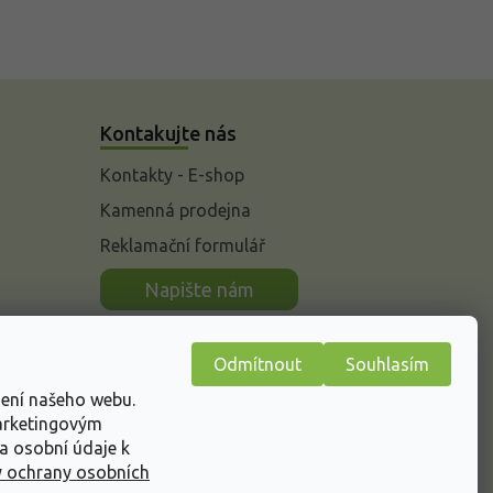
Kontakujte nás
Kontakty - E-shop
Kamenná prodejna
Reklamační formulář
n
Napište nám
Odmítnout
Souhlasím
žení našeho webu.
marketingovým
a osobní údaje k
 ochrany osobních