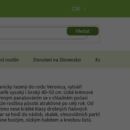
CZK
Hledat
í rostlin
Doručení na Slovensko
Kontakt
tanicky řazený do rodu Veronica, vytváří
eřík vysoký i široký 40–50 cm. Úzké krémově
 jemným panašováním se v chladném počasí
kže rostlina působí atraktivně po celý rok. Od
zimu nese krátké klasy drobných fialových
ivar se hodí do nádob, skalek, vřesovištních partií
kne hustým, nízkým habitem a kresbou listů.