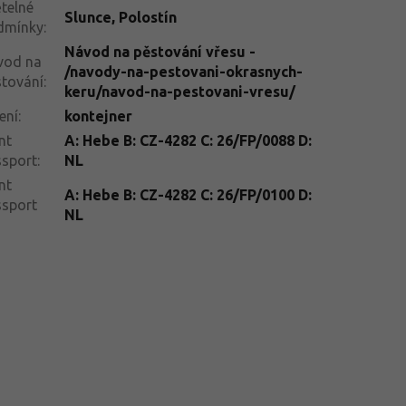
telné
Slunce
,
Polostín
dmínky
:
Návod na pěstování vřesu -
vod na
/navody-na-pestovani-okrasnych-
tování
:
keru/navod-na-pestovani-vresu/
ení
:
kontejner
nt
A: Hebe B: CZ-4282 C: 26/FP/0088 D:
ssport
:
NL
nt
A: Hebe B: CZ-4282 C: 26/FP/0100 D:
ssport
NL