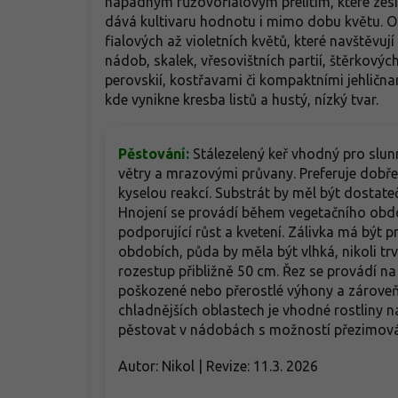
nápadným růžovofialovým přelitím, které zesi
dává kultivaru hodnotu i mimo dobu květu. Od
fialových až violetních květů, které navštěvují
nádob, skalek, vřesovištních partií, štěrkový
perovskií, kostřavami či kompaktními jehličnan
kde vynikne kresba listů a hustý, nízký tvar.
Pěstování:
Stálezelený keř vhodný pro slun
větry a mrazovými průvany. Preferuje dobř
kyselou reakcí. Substrát by měl být dostate
Hnojení se provádí během vegetačního obdo
podporující růst a kvetení. Zálivka má být 
obdobích, půda by měla být vlhká, nikoli tr
rozestup přibližně 50 cm. Řez se provádí na
poškozené nebo přerostlé výhony a zároveň 
chladnějších oblastech je vhodné rostliny
pěstovat v nádobách s možností přezimová
Autor: Nikol | Revize: 11.3. 2026