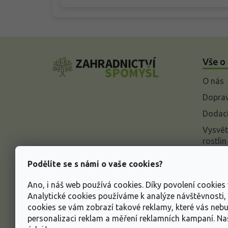
Z
á
Vše o
p
a
O nás
t
í
Doprav
Dodací
Vysvět
rostlin
Odstou
Podělíte se s námi o vaše cookies?
Rekla
Ano, i náš web používá cookies. Díky povolení cookie
Inform
Analytické cookies používáme k analýze návštěvnosti
údajů
cookies se vám zobrazí takové reklamy, které vás neb
Obcho
personalizaci reklam a měření reklamních kampaní. N