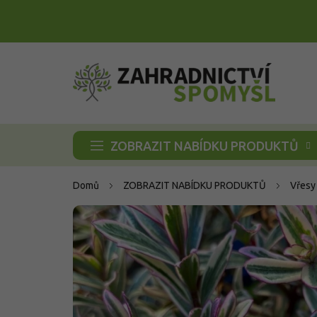
Přejít
na
obsah
ZOBRAZIT NABÍDKU PRODUKTŮ
Domů
ZOBRAZIT NABÍDKU PRODUKTŮ
Vřesy