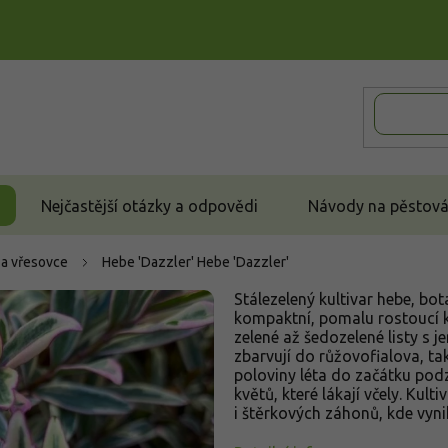
Nejčastější otázky a odpovědi
Návody na pěstován
 a vřesovce
Hebe 'Dazzler'
Hebe 'Dazzler'
Stálezelený kultivar hebe, bo
kompaktní, pomalu rostoucí k
zelené až šedozelené listy s
zbarvují do růžovofialova, ta
poloviny léta do začátku pod
květů, které lákají včely. Kult
i štěrkových záhonů, kde vyni