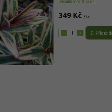
Detailní informace
349 Kč
/ ks
Měrná
cena:
−
+
Přidat d