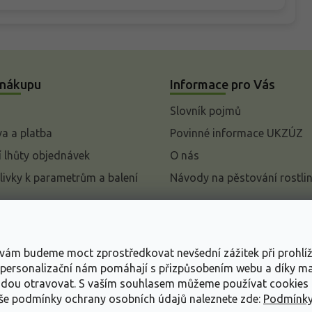
 nákupu
Informace pro Vás
Slovník pojmů
a a platba
Povinné informace UKZÚZ
 lhůty objednávek
O nás
livky k parametrům a balení
Návody na pěstování rostli
pení od kupní smlouvy
mace
s vám budeme moct zprostředkovat nevšední zážitek při prohlí
ace o ochraně osobních
, personalizační nám pomáhají s přizpůsobením webu a díky 
udou otravovat.
S vaším souhlasem můžeme používat cookies 
dní podmínky
aše podmínky ochrany osobních údajů naleznete zde:
Podmínky