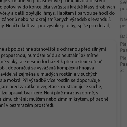
luje v chladném počasí. Právě proměnlivost olistění
Svě
 poloviny do konce léta vyrůstají krátké klasy drobných
po
 včely a další opylující hmyz. Habitem i barvou se hodí do
ch záhonů nebo na okraj smíšených výsadeb s levandulí,
Ná
y. Není to kultivar pro vysoké plochy, spíše pro detail,
pěs
Bal
Pla
né až polostinné stanoviště s ochranou před silnými
Pa
e propustnou, humózní půdu s neutrální až mírně
Pla
čně vlhký, ale nesmí docházet k přemokření kořenů.
Pa
bí, doporučují se vyvážená komplexní hnojiva
2
:
pravidelná zejména u mladých rostlin a v suchých
vale mokrá. Při výsadbě více rostlin se doporučuje
 jaře před začátkem vegetace, odstraňují se suché,
lze upravit tvar keře. Není plně mrazuvzdorné, v
 na zimu chránit mulčem nebo zimním krytem, případně
ní v bezmrazém prostředí.