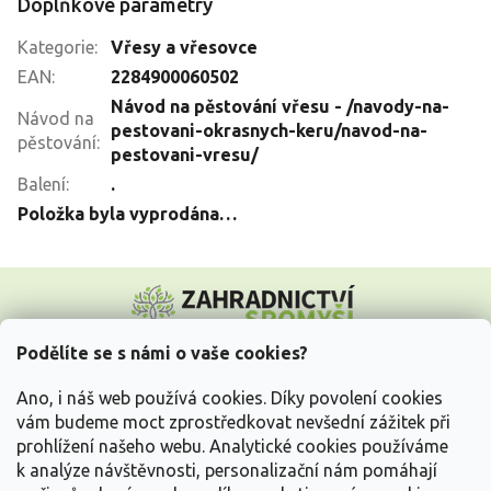
Doplňkové parametry
Kategorie
:
Vřesy a vřesovce
EAN
:
2284900060502
Návod na pěstování vřesu - /navody-na-
Návod na
pestovani-okrasnych-keru/navod-na-
pěstování
:
pestovani-vresu/
Balení
:
.
Položka byla vyprodána…
Z
á
p
a
Podělíte se s námi o vaše cookies?
t
Vše o nákupu
í
Ano, i náš web používá cookies. Díky povolení cookies
vám budeme moct zprostředkovat nevšední zážitek při
prohlížení našeho webu. Analytické cookies používáme
Informace pro Vás
k analýze návštěvnosti, personalizační nám pomáhají