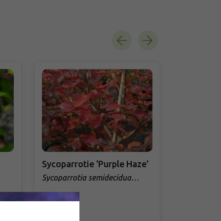
Sycoparrotie 'Purple Haze'
Maklura 
'Cannonba
Sycoparrotia semidecidua
'Purple Haze'
Maclura po
Skladem
Skladem - př