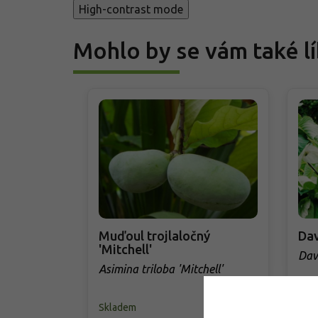
High-contrast mode
Mohlo by se vám také lí
Muďoul trojlaločný
Dav
'Mitchell'
Dav
Asimina triloba 'Mitchell'
Skladem
Skl