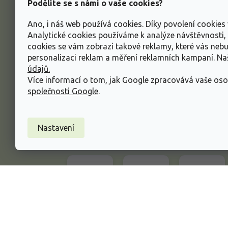
Podělíte se s námi o vaše cookies?
í
Doprav
Ano, i náš web používá cookies. Díky povolení cookie
Dodací
Analytické cookies používáme k analýze návštěvnosti
Vysvět
cookies se vám zobrazí takové reklamy, které vás neb
rostlin
personalizaci reklam a měření reklamních kampaní. N
údajů.
Odstou
Více informací o tom, jak Google zpracovává vaše oso
Rekla
společnosti Google
.
Inform
údajů
Nastavení
Obcho
Copyright 2026
Zahradnictví Spomyšl
. Všechna p