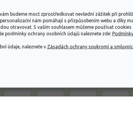
a a platba
Povinné informace UKZÚZ
s vám budeme moct zprostředkovat nevšední zážitek při prohlí
 lhůty objednávek
O nás
, personalizační nám pomáhají s přizpůsobením webu a díky 
livky k parametrům a balení
Návody na pěstování rostli
udou otravovat.
S vaším souhlasem můžeme používat cookies 
aše podmínky ochrany osobních údajů naleznete zde:
Podmínky
pení od kupní smlouvy
bní údaje, naleznete v
Zásadách ochrany soukromí a smluvní
mace
ace o ochraně osobních
dní podmínky
ráva vyhrazena.