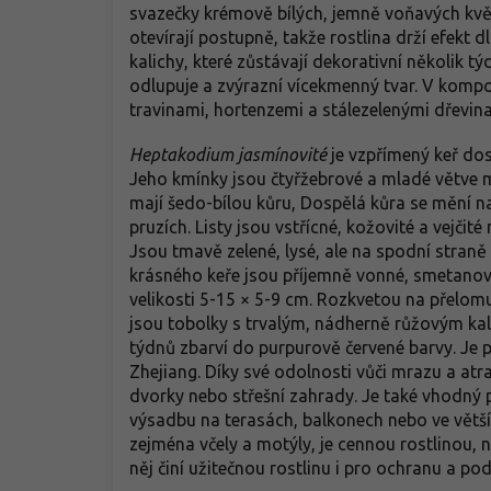
svazečky krémově bílých, jemně voňavých květ
otevírají postupně, takže rostlina drží efekt 
kalichy, které zůstávají dekorativní několik t
odlupuje a zvýrazní vícekmenný tvar. V kompoz
travinami, hortenzemi a stálezelenými dřevina
Heptakodium jasmínovité
je vzpřímený keř dos
Jeho kmínky jsou čtyřžebrové a mladé větve m
mají šedo-bílou kůru, Dospělá kůra se mění 
pruzích. Listy jsou vstřícné, kožovité a vejčité
Jsou tmavě zelené, lysé, ale na spodní straně
krásného keře jsou příjemně vonné, smetanov
velikosti 5-15 × 5-9 cm. Rozkvetou na přelom
jsou tobolky s trvalým, nádherně růžovým kal
týdnů zbarví do purpurově červené barvy. Je 
Zhejiang. Díky své odolnosti vůči mrazu a atr
dvorky nebo střešní zahrady. Je také vhodný
výsadbu na terasách, balkonech nebo ve větší
zejména včely a motýly, je cennou rostlinou, 
něj činí užitečnou rostlinu i pro ochranu a 