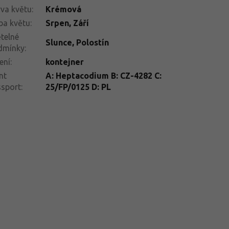
va květu
:
Krémová
ba květu
:
Srpen
,
Září
telné
Slunce
,
Polostín
dmínky
:
ení
:
kontejner
nt
A: Heptacodium B: CZ-4282 C:
ssport
:
25/FP/0125 D: PL