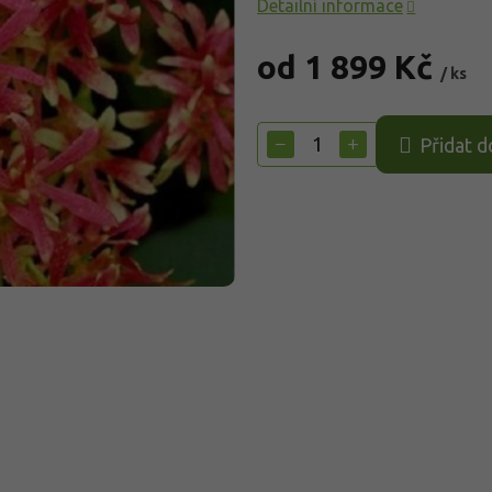
Detailní informace
od
1 899 Kč
/ ks
Měrná
cena:
−
+
Přidat d