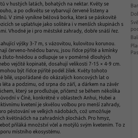
ů v hustých latách, bohatých na nektar. Květy se
Bar
dlouho, a po odkvětu se vybarvují červené listeny a
Do
ýdnů. V zimě vynikne béžová borka, která se páskovitě
Svě
icích se uplatňuje jako solitéra i v menších skupinách s
po
mi. Vhodné je i pro městské zahrady, dobře snáší řez.
Bal
ahující výšky 3-7 m, s vázovitou, kulovitou korunou.
Pla
ají červeno-hnědou barvu, jsou řídce pýřité a kmínky
Pa
na žluto-hnědou a odlupuje se v poměrně dlouhých
 nebo vejčitě kopinaté, dosahují velikosti 7-15 × 4-9 cm.
 mohou být řídce pýřité podél žilek. Květy tohoto
ě bílé, uspořádané do okázalých koncových lat o
u léta a podzimu, od srpna do září, a dárkem na závěr
ichem, který se prodlužuje, přičemž se během několika
původní v Číně, konkrétně v oblastech Anhui, Hubei a
aktivnímu kvetení je skvělou volbou pro menší zahrady,
 pro pěstování ve velkých nádobách, což umožňuje
ch květináčích na zahradních plochách. Pro hmyz,
neboť přiláká množství včel a motýlů svým kvetením. To z
podporu místního ekosystému.