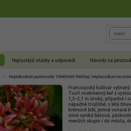
Nejčastější otázky a odpovědi
Návody na pěstován
Heptakodium jasmínovité TIANSHAN 'Minhep'
Heptacodium miconio
Francouzský kultivar vybraný 
Tvoří vícekmenný keř s vysto
1,5–2,1 m široký, případně i n
nápadně trojžilné, v létě tma
krémově bílé, jemně voňavé kv
zimě vyniká béžová, páskovitě
menších skupin i do města, do