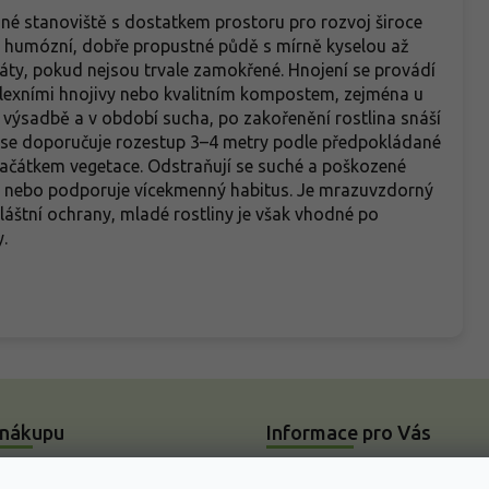
né stanoviště s dostatkem prostoru pro rozvoj široce
é, humózní, dobře propustné půdě s mírně kyselou až
tráty, pokud nejsou trvale zamokřené. Hnojení se provádí
exními hnojivy nebo kvalitním kompostem, zejména u
o výsadbě a v období sucha, po zakořenění rostlina snáší
ů se doporučuje rozestup 3–4 metry podle předpokládané
 začátkem vegetace. Odstraňují se suché a poškozené
ny nebo podporuje vícekmenný habitus. Je mrazuvzdorný
láštní ochrany, mladé rostliny je však vhodné po
.
 nákupu
Informace pro Vás
Slovník pojmů