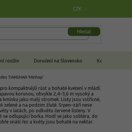
CZK
Hledat
í rostlin
Doručení na Slovensko
Kontakt
ides TIANSHAN 'Minhep'
pro kompaktnější růst a bohaté kvetení v mládí.
upavou korunou, obvykle 2,4–3,6 m vysoký a
a kmínku jako malý stromek. Listy jsou vstřícné,
vě zelené a na podzim žluté. Srpen–září nese
ěty v latách, po odkvětu červené listeny. V
 se odlupující borka. Hodí se jako solitéra, do
bře snáší řez a květy jsou bohaté na nektar.