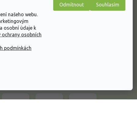
Odmítnout
Souhlasím
Kamenná prodejna
žení našeho webu.
Reklamační formulář
marketingovým
n
Napište nám
a osobní údaje k
 ochrany osobních
ch podmínkách
Vytvořil Shoptet