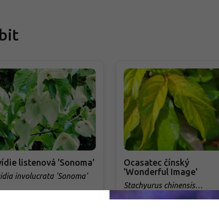
bit
ídie listenová 'Sonoma'
Ocasatec čínský
'Wonderful Image'
idia involucrata 'Sonoma'
Stachyurus chinensis
'Wonderful Image'
adem
Skladem