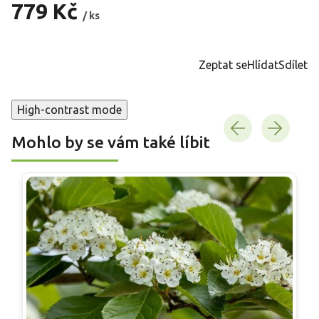
779 Kč
/ ks
Měrná
cena:
Zeptat se
Hlídat
Sdílet
High-contrast mode
Mohlo by se vám také líbit