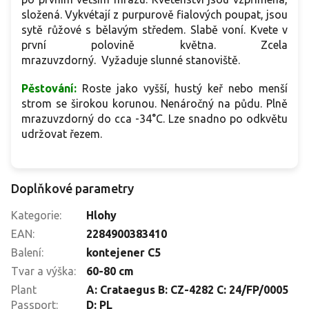
složená. Vykvétají z purpurově fialových poupat, jsou
sytě růžové s bělavým středem. Slabě voní. Kvete v
první polovině května. Zcela
mrazuvzdorný. Vyžaduje slunné stanoviště.
Pěstování:
Roste jako vyšší, hustý keř nebo menší
strom se širokou korunou. Nenáročný na půdu. Plně
mrazuvzdorný do cca -34°C. Lze snadno po odkvětu
udržovat řezem.
Doplňkové parametry
Kategorie
:
Hlohy
EAN
:
2284900383410
Balení
:
kontejener C5
Tvar a výška
:
60-80 cm
Plant
A: Crataegus B: CZ-4282 C: 24/FP/0005
Passport
:
D: PL