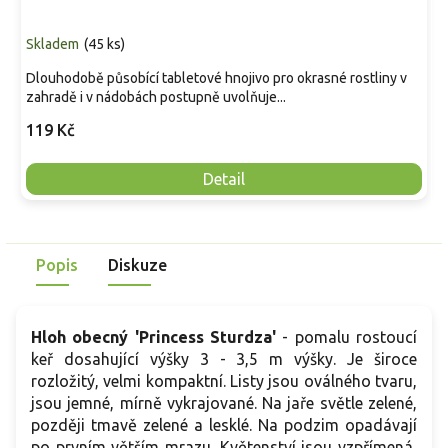
Skladem
(
45 ks
)
Dlouhodobě působící tabletové hnojivo pro okrasné rostliny v
zahradě i v nádobách postupně uvolňuje...
119 Kč
Detail
Popis
Diskuze
Hloh obecný 'Princess Sturdza'
- p
omalu rostoucí
keř dosahující výšky 3 - 3,5 m výšky. Je široce
rozložitý, velmi kompaktní.
Listy jsou oválného tvaru,
jsou jemné, mírně vykrajované. Na jaře světle zelené,
později tmavě zelené a lesklé. Na podzim opadávají
po prvním větším mrazu. Květenství jsou vzpřímená,