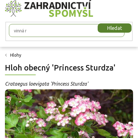
Přejít
na
obsah
Hledat
Hlohy
Hloh obecný 'Princess Sturdza'
Crataegus laevigata 'Princess Sturdza'