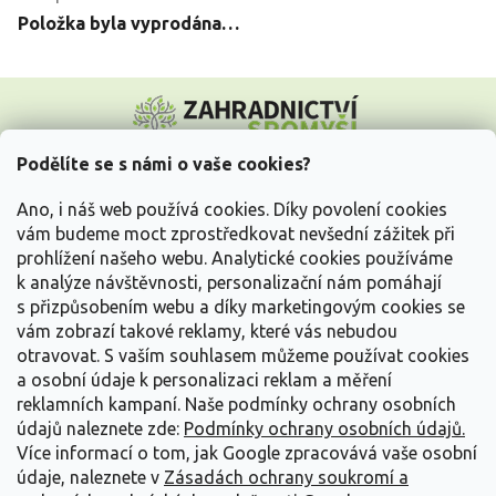
Položka byla vyprodána…
Z
á
p
a
Podělíte se s námi o vaše cookies?
t
Vše o nákupu
í
Ano, i náš web používá cookies. Díky povolení cookies
vám budeme moct zprostředkovat nevšední zážitek při
prohlížení našeho webu. Analytické cookies používáme
Informace pro Vás
k analýze návštěvnosti, personalizační nám pomáhají
s přizpůsobením webu a díky marketingovým cookies se
Kontakujte nás
vám zobrazí takové reklamy, které vás nebudou
otravovat.
S vaším souhlasem můžeme používat cookies
a osobní údaje k personalizaci reklam a měření
reklamních kampaní. Naše podmínky ochrany osobních
údajů naleznete zde:
Podmínky ochrany osobních údajů.
Více informací o tom, jak Google zpracovává vaše osobní
údaje, naleznete v
Zásadách ochrany soukromí a