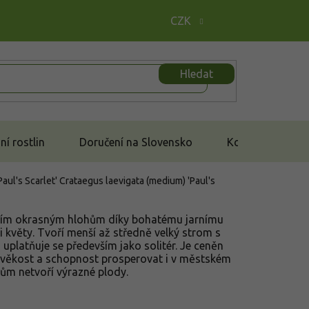
CZK
Hledat
í rostlin
Doručení na Slovensko
Kontakt
Paul's Scarlet'
Crataegus laevigata (medium) 'Paul's
jším okrasným hlohům díky bohatému jarnímu
i květy. Tvoří menší až středně velký strom s
 uplatňuje se především jako solitér. Je ceněn
věkost a schopnost prosperovat i v městském
hům netvoří výrazné plody.