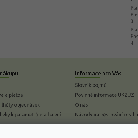
Pla
Pa
3
:
Pla
Pa
4
:
 nákupu
Informace pro Vás
Slovník pojmů
a a platba
Povinné informace UKZÚZ
 lhůty objednávek
O nás
livky k parametrům a balení
Návody na pěstování rostli
pení od kupní smlouvy