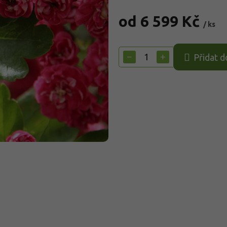
od
6 599 Kč
/ ks
Měrná
cena:
−
+
Přidat d