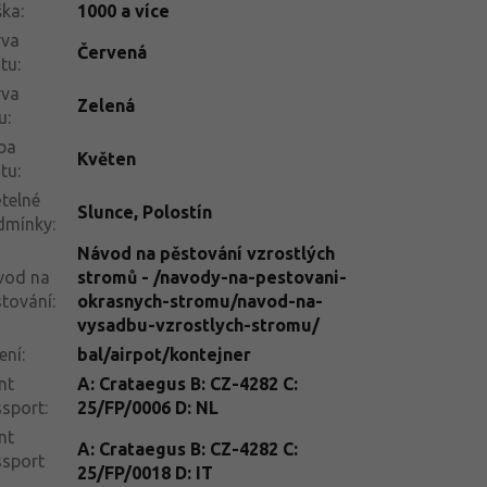
ška
:
1000 a více
rva
Červená
tu
:
rva
Zelená
tu
:
ba
Květen
tu
:
telné
Slunce
,
Polostín
dmínky
:
Návod na pěstování vzrostlých
vod na
stromů - /navody-na-pestovani-
tování
:
okrasnych-stromu/navod-na-
vysadbu-vzrostlych-stromu/
ení
:
bal/airpot/kontejner
nt
A: Crataegus B: CZ-4282 C:
ssport
:
25/FP/0006 D: NL
nt
A: Crataegus B: CZ-4282 C:
ssport
25/FP/0018 D: IT