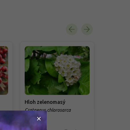
Hloh zelenomasý
Hloh Laval
Crataegus chlorosarca
Crataegus x 