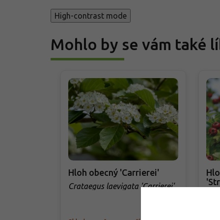
High-contrast mode
Mohlo by se vám také lí
Hloh obecný 'Carrierei'
Hl
'Str
Crataegus laevigata 'Carrierei'
Cra