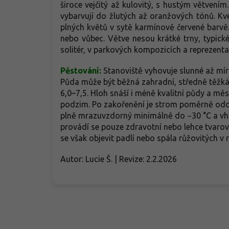
široce vejčitý až kulovitý, s hustým větvením
vybarvují do žlutých až oranžových tónů. Kv
plných květů v sytě karmínově červené barvě. 
nebo vůbec. Větve nesou krátké trny, typick
solitér, v parkových kompozicích a reprezenta
Pěstování:
Stanoviště vyhovuje slunné až mírn
Půda může být běžná zahradní, středně těžká, h
6,0–7,5. Hloh snáší i méně kvalitní půdy a mě
podzim. Po zakořenění je strom poměrně odolný
plně mrazuvzdorný minimálně do −30 °C a vho
provádí se pouze zdravotní nebo lehce tvaro
se však objevit padlí nebo spála růžovitých v 
Autor: Lucie Š. | Revize: 2.2.2026