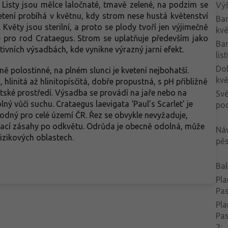
. Listy jsou mělce laločnaté, tmavě zelené, na podzim se
Vý
etení probíhá v květnu, kdy strom nese hustá květenství
Ba
Květy jsou sterilní, a proto se plody tvoří jen výjimečně
kvě
é pro rod Crataegus. Strom se uplatňuje především jako
Ba
tivních výsadbách, kde vynikne výrazný jarní efekt.
lis
Do
ě polostinné, na plném slunci je kvetení nejbohatší.
kvě
linitá až hlinitopísčitá, dobře propustná, s pH přibližně
stské prostředí. Výsadba se provádí na jaře nebo na
Svě
 vůči suchu. Crataegus laevigata ‘Paul’s Scarlet’ je
po
dný pro celé území ČR. Řez se obvykle nevyžaduje,
vací zásahy po odkvětu. Odrůda je obecně odolná, může
Ná
rizikových oblastech.
pěs
Bal
Pla
Pa
Pla
Pa
2
: