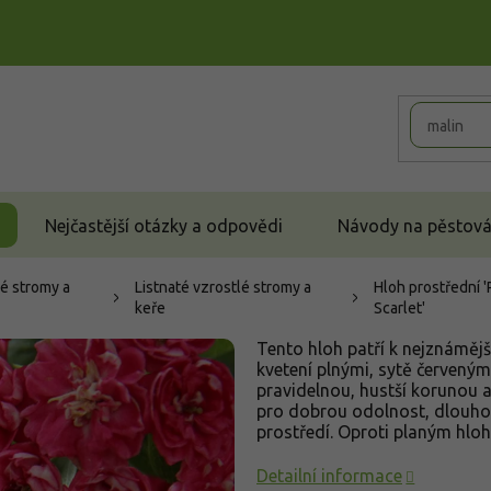
Nejčastější otázky a odpovědi
Návody na pěstován
é stromy a
Listnaté vzrostlé stromy a
Hloh prostřední '
keře
Scarlet'
Tento hloh patří k nejznámě
kvetení plnými, sytě červeným
pravidelnou, hustší korunou a
pro dobrou odolnost, dlouho
prostředí. Oproti planým hlo
Detailní informace