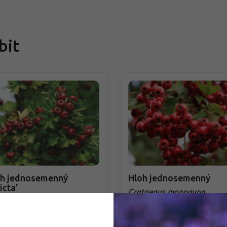
bit
oh jednosemenný
Hloh jednosemenný
icta'
Crataegus monogyna
taegus monogyna 'Stricta'