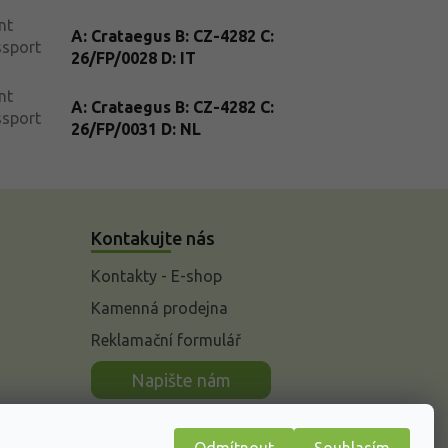
nt
A: Crataegus B: CZ-4282 C:
ssport
26/FP/0028 D: IT
nt
A: Crataegus B: CZ-4282 C:
ssport
26/FP/0031 D: NL
Kontakujte nás
Kontakty - E-shop
Kamenná prodejna
Reklamační formulář
n
Napište nám