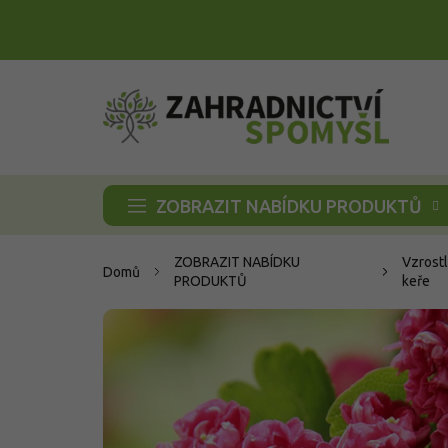
Přejít
na
obsah
ZOBRAZIT NABÍDKU PRODUKTŮ
ZOBRAZIT NABÍDKU
Vzrostl
Domů
PRODUKTŮ
keře