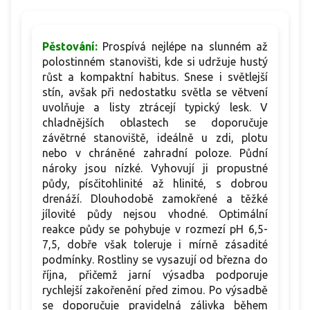
Pěstování:
Prospívá nejlépe na slunném až
polostinném stanovišti, kde si udržuje hustý
růst a kompaktní habitus. Snese i světlejší
stín, avšak při nedostatku světla se větvení
uvolňuje a listy ztrácejí typický lesk. V
chladnějších oblastech se doporučuje
závětrné stanoviště, ideálně u zdi, plotu
nebo v chráněné zahradní poloze. Půdní
nároky jsou nízké. Vyhovují ji propustné
půdy, písčitohlinité až hlinité, s dobrou
drenáží. Dlouhodobě zamokřené a těžké
jílovité půdy nejsou vhodné. Optimální
reakce půdy se pohybuje v rozmezí pH 6,5-
7,5, dobře však toleruje i mírně zásadité
podmínky. Rostliny se vysazují od března do
října, přičemž jarní výsadba podporuje
rychlejší zakořenění před zimou. Po výsadbě
se doporučuje pravidelná zálivka během