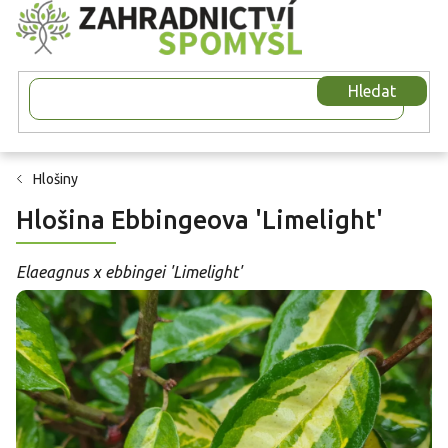
Přejít
na
obsah
Hledat
Hlošiny
Hlošina Ebbingeova 'Limelight'
Elaeagnus x ebbingei 'Limelight'