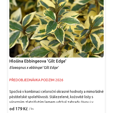
Hlošina Ebbingeova 'Gilt Edge'
H
Elaeagnus x ebbingei 'Gilt Edge'
E
PŘEDOBJEDNÁVKA PODZIM 2026
P
V
Spočívá v kombinaci celoroční okrasné hodnoty a mimořádné
p
pěstitelské spolehlivosti. Stálezelené, kožovité listy s
k
výrazným zlatožlutým lemem udržují zahradu živou i v
h
1
zimních měsících. Keř vytváří hustý habitus vhodný pro živé
od 179 Kč
/ ks
a
ploty, clonění i jako samostatný solitér, dobře snáší řez a