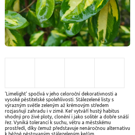
'Limelight' spočívá v jeho celoroční dekorativnosti a
vysoké pěstitelské spolehlivosti. Stálezelené listy s
výrazným světle zeleným až krémovým středem
rozjasňují zahradu i v zimě. Keř vytváří hustý habitus
vhodný pro živé ploty, clonění i jako solitér a dobře snáší
řez. Vyniká tolerancí k suchu, větru a městskému
prostředí, díky čemuž představuje nenáročnou alternativu
k běžně pěstovaným stálezeleným keřům.