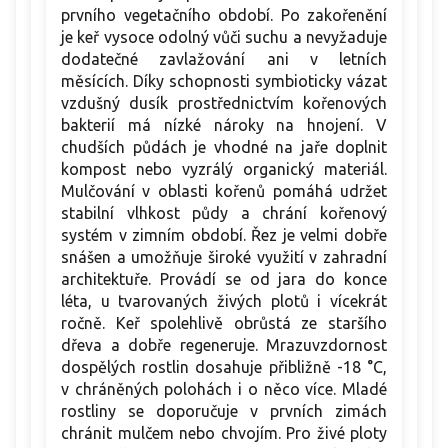
prvního vegetačního období. Po zakořenění
je keř vysoce odolný vůči suchu a nevyžaduje
dodatečné zavlažování ani v letních
měsících. Díky schopnosti symbioticky vázat
vzdušný dusík prostřednictvím kořenových
bakterií má nízké nároky na hnojení. V
chudších půdách je vhodné na jaře doplnit
kompost nebo vyzrálý organický materiál.
Mulčování v oblasti kořenů pomáhá udržet
stabilní vlhkost půdy a chrání kořenový
systém v zimním období. Řez je velmi dobře
snášen a umožňuje široké využití v zahradní
architektuře. Provádí se od jara do konce
léta, u tvarovaných živých plotů i vícekrát
ročně. Keř spolehlivě obrůstá ze staršího
dřeva a dobře regeneruje. Mrazuvzdornost
dospělých rostlin dosahuje přibližně -18 °C,
v chráněných polohách i o něco více. Mladé
rostliny se doporučuje v prvních zimách
chránit mulčem nebo chvojím. Pro živé ploty