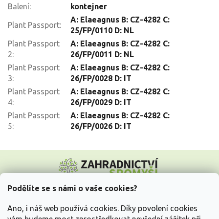
Balení
:
kontejner
A: Elaeagnus B: CZ-4282 C:
Plant Passport
:
25/FP/0110 D: NL
Plant Passport
A: Elaeagnus B: CZ-4282 C:
2
:
26/FP/0011 D: NL
Plant Passport
A: Elaeagnus B: CZ-4282 C:
3
:
26/FP/0028 D: IT
Plant Passport
A: Elaeagnus B: CZ-4282 C:
4
:
26/FP/0029 D: IT
Plant Passport
A: Elaeagnus B: CZ-4282 C:
5
:
26/FP/0026 D: IT
Z
á
p
a
Podělíte se s námi o vaše cookies?
t
Vše o nákupu
í
Ano, i náš web používá cookies. Díky povolení cookies