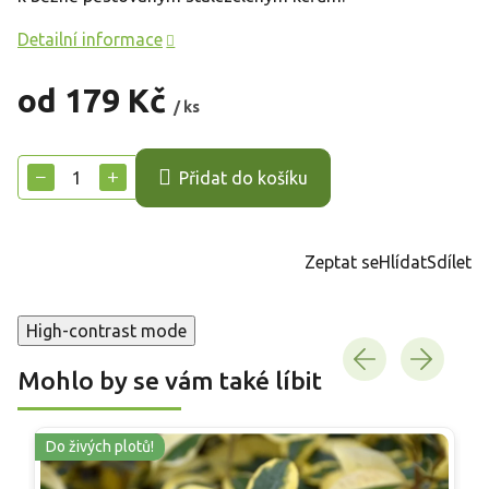
Detailní informace
od
179 Kč
/ ks
Měrná
cena:
−
+
Přidat do košíku
Zeptat se
Hlídat
Sdílet
High-contrast mode
Mohlo by se vám také líbit
Do živých plotů!