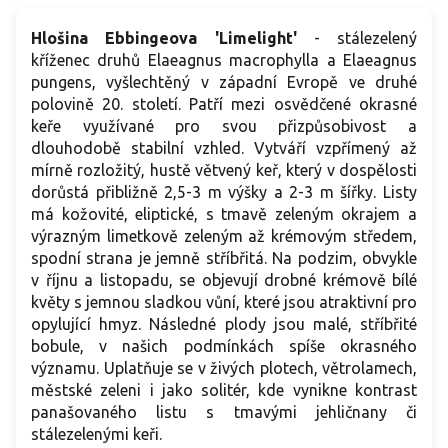
Hlošina Ebbingeova 'Limelight'
- stálezelený
kříženec druhů Elaeagnus macrophylla a Elaeagnus
pungens, vyšlechtěný v západní Evropě ve druhé
polovině 20. století. Patří mezi osvědčené okrasné
keře využívané pro svou přizpůsobivost a
dlouhodobě stabilní vzhled. Vytváří vzpřímený až
mírně rozložitý, hustě větvený keř, který v dospělosti
dorůstá přibližně 2,5-3 m výšky a 2-3 m šířky. Listy
má kožovité, eliptické, s tmavě zeleným okrajem a
výrazným limetkově zeleným až krémovým středem,
spodní strana je jemně stříbřitá. Na podzim, obvykle
v říjnu a listopadu, se objevují drobné krémově bílé
květy s jemnou sladkou vůní, které jsou atraktivní pro
opylující hmyz. Následné plody jsou malé, stříbřité
bobule, v našich podmínkách spíše okrasného
významu. Uplatňuje se v živých plotech, větrolamech,
městské zeleni i jako solitér, kde vynikne kontrast
panašovaného listu s tmavými jehličnany či
stálezelenými keři.