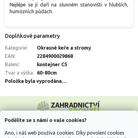
Nejlépe se jí daří na slunném stanovišti v hlubších,
humózních půdách.
Doplňkové parametry
Kategorie
:
Okrasné keře a stromy
EAN
:
2284900029868
Balení
:
kontejner C5
Tvar a výška
:
60-80cm
Položka byla vyprodána…
Z
á
p
a
Podělíte se s námi o vaše cookies?
t
Vše o nákupu
í
Ano, i náš web používá cookies. Díky povolení cookies