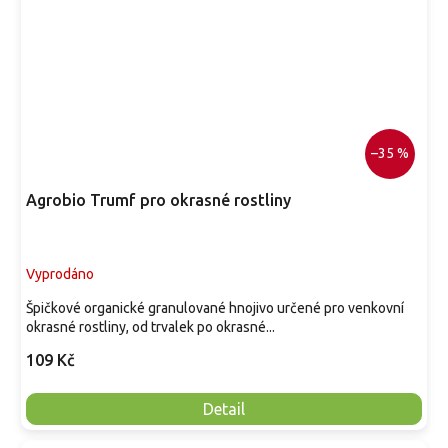
–35 %
Agrobio Trumf pro okrasné rostliny
Vyprodáno
Špičkové organické granulované hnojivo určené pro venkovní
okrasné rostliny, od trvalek po okrasné...
109 Kč
Detail