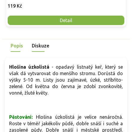
119 Kč
Detail
Popis
Diskuze
Hlošina úzkolistá
- opadavý listnatý keř, který se
však dá vytvarovat do menšího stromu. Dorůstá do
výšky 5-10 m. Listy jsou zajímavé, úzké, stříbřito-
zelené. Od května do června je zdobí zvonkovité,
vonné, žluté květy.
Pěstování:
Hlošina úzkolistá je velice nenáročná.
Roste v téměř jakékoliv půdě, dobře snáší i suché a
zasolené půdy. Dobře snáší i městské prostředí.