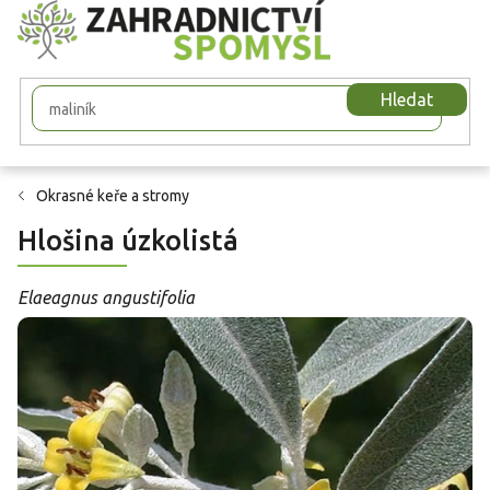
Přejít
na
obsah
Hledat
Okrasné keře a stromy
Hlošina úzkolistá
Elaeagnus angustifolia