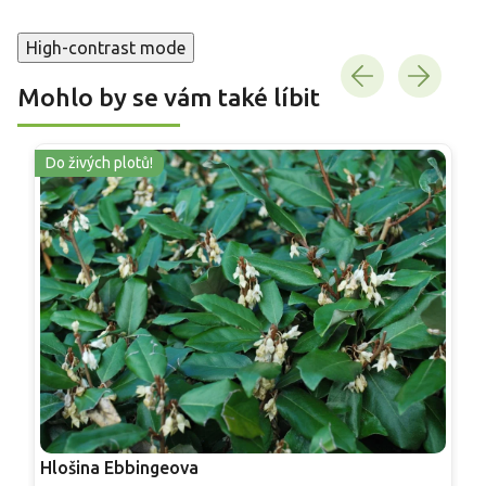
High-contrast mode
Mohlo by se vám také líbit
Do živých plotů!
Hlošina Ebbingeova
H