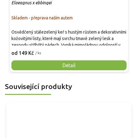
Elaeagnus x ebbingei
E
Skladem - přeprava naším autem
P
Osvědčený stálezelený keř s hustým růstem a dekorativními
S
kožovitými listy, které mají svrchu tmavě zelený lesk a
h
zespodu stříbřitý nádech. Vyniká mimořádnou odolností vůči
s
suchu, větru i znečištění ovzduší a dobře snáší řez.
l
od 149 Kč
o
/ ks
Uplatňuje se především jako tvarovaný či volně rostoucí živý
p
plot, větrolam nebo výrazná solitéra v moderních i přírodně
k
Detail
laděných zahradách.
p
s
s
Související produkty