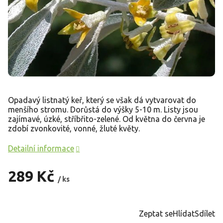
Opadavý listnatý keř, který se však dá vytvarovat do
menšího stromu. Dorůstá do výšky 5-10 m. Listy jsou
zajímavé, úzké, stříbřito-zelené. Od května do června je
zdobí zvonkovité, vonné, žluté květy.
Detailní informace
289 Kč
/ ks
Měrná
cena:
Zeptat se
Hlídat
Sdílet