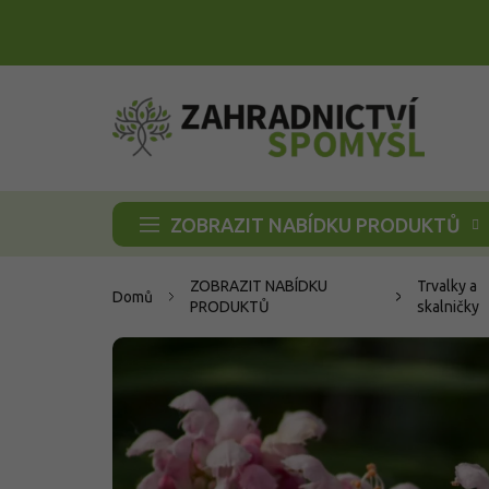
Přejít
na
obsah
ZOBRAZIT NABÍDKU PRODUKTŮ
ZOBRAZIT NABÍDKU
Trvalky a
Domů
PRODUKTŮ
skalničky