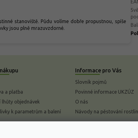
EA
Svě
po
tinné stanoviště. Půdu volíme dobře propustnou, spíše
Bal
havky jsou plně mrazuvzdorné.
Po
 nákupu
Informace pro Vás
Slovník pojmů
a a platba
Povinné informace UKZÚZ
 lhůty objednávek
O nás
livky k parametrům a balení
Návody na pěstování rostli
pení od kupní smlouvy
mace