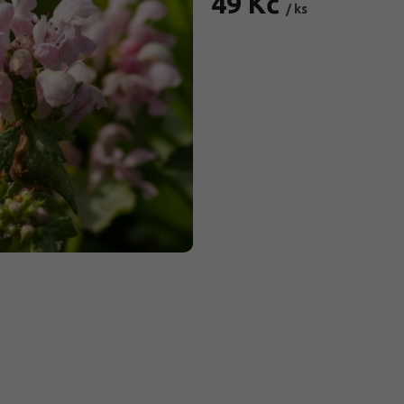
49 Kč
/ ks
Měrná
cena: