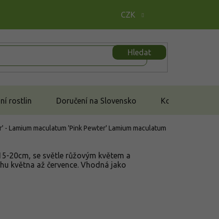
CZK
Hledat
í rostlin
Doručení na Slovensko
Kontakt
r' - Lamium maculatum 'Pink Pewter'
Lamium maculatum
y 15-20cm, se světle růžovým květem a
ůběhu května až července. Vhodná jako