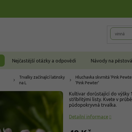
Nejčastější otázky a odpovědi
Návody na pěstován
Trvalky začínající latinsky
Hluchavka skvrnitá 'Pink Pewte
na L
'Pink Pewter'
Kultivar dorůstající do výšk
stříbřitými listy. Kvete v pr
půdopokryvná trvalka.
Detailní informace