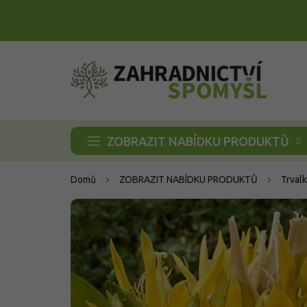
Přejít
na
obsah
ZOBRAZIT NABÍDKU PRODUKTŮ
Domů
ZOBRAZIT NABÍDKU PRODUKTŮ
Trvalk