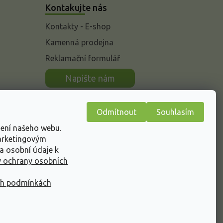
Kontakujte nás
Kontakty - E-shop
Kamenná prodejna
Reklamační formulář
n
Napište nám
Odmítnout
Souhlasím
žení našeho webu.
marketingovým
a osobní údaje k
 ochrany osobních
ch podmínkách