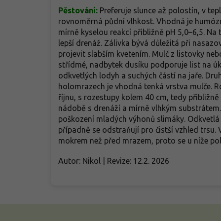
Pěstování:
Preferuje slunce až polostín, v tep
rovnoměrná půdní vlhkost. Vhodná je humóz
mírně kyselou reakcí přibližně pH 5,0–6,5. Na
lepší drenáž. Zálivka bývá důležitá při nasaz
projevit slabším kvetením. Mulč z listovky neb
střídmé, nadbytek dusíku podporuje list na ú
odkvetlých lodyh a suchých částí na jaře. Dru
holomrazech je vhodná tenká vrstva mulče. Ro
říjnu, s rozestupy kolem 40 cm, tedy přibližně
nádobě s drenáží a mírně vlhkým substrátem.
poškození mladých výhonů slimáky. Odkvetlá
případně se odstraňují pro čistší vzhled trsu
mokrem než před mrazem, proto se u níže po
Autor: Nikol | Revize: 12.2. 2026
Z
á