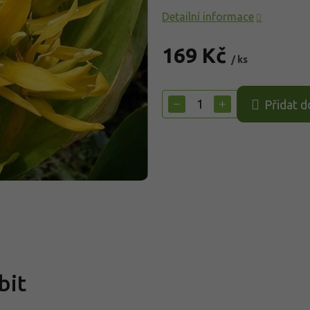
Detailní informace
169 Kč
/ ks
Měrná
cena:
−
+
Přidat d
bit