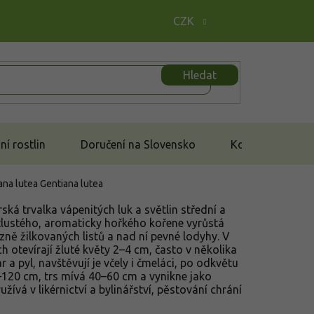
CZK
Hledat
í rostlin
Doručení na Slovensko
Kontakt
iana lutea
Gentiana lutea
ská trvalka vápenitých luk a světlin střední a
Z tlustého, aromaticky hořkého kořene vyrůstá
zně žilkovaných listů a nad ní pevné lodyhy. V
h otevírají žluté květy 2–4 cm, často v několika
r a pyl, navštěvují je včely i čmeláci, po odkvětu
120 cm, trs mívá 40–60 cm a vynikne jako
žívá v likérnictví a bylinářství, pěstování chrání