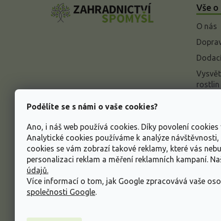
Vše o
p
a
O nás
t
í
Doprav
Dodací
Vysvět
rostlin
Odstou
Podělíte se s námi o vaše cookies?
Rekla
Ano, i náš web používá cookies. Díky povolení cookie
Inform
Analytické cookies používáme k analýze návštěvnosti
údajů
cookies se vám zobrazí takové reklamy, které vás neb
Obcho
personalizaci reklam a měření reklamních kampaní. N
údajů.
Více informací o tom, jak Google zpracovává vaše oso
společnosti Google
.