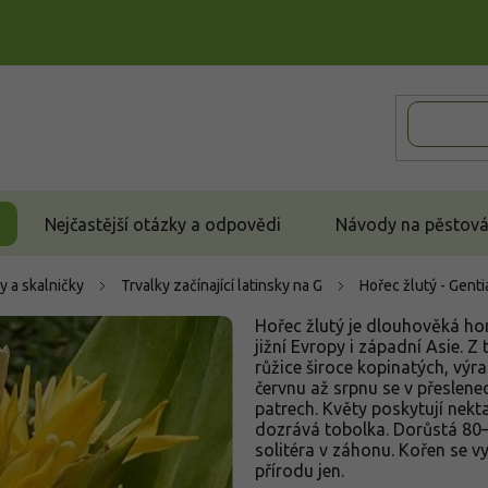
Nejčastější otázky a odpovědi
Návody na pěstován
y a skalničky
Trvalky začínající latinsky na G
Hořec žlutý - Gent
Hořec žlutý je dlouhověká hor
jižní Evropy i západní Asie. 
růžice široce kopinatých, výra
červnu až srpnu se v přeslenec
patrech. Květy poskytují nekta
dozrává tobolka. Dorůstá 80–
solitéra v záhonu. Kořen se vyu
přírodu jen.