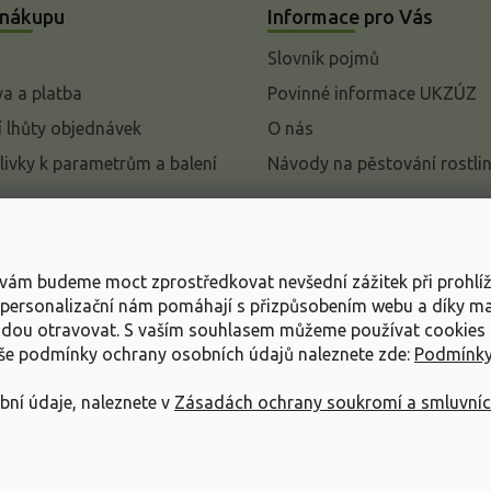
 nákupu
Informace pro Vás
Slovník pojmů
a a platba
Povinné informace UKZÚZ
 lhůty objednávek
O nás
livky k parametrům a balení
Návody na pěstování rostli
pení od kupní smlouvy
mace
s vám budeme moct zprostředkovat nevšední zážitek při prohlí
ace o ochraně osobních
, personalizační nám pomáhají s přizpůsobením webu a díky 
udou otravovat.
S vaším souhlasem můžeme používat cookies 
dní podmínky
aše podmínky ochrany osobních údajů naleznete zde:
Podmínky
bní údaje, naleznete v
Zásadách ochrany soukromí a smluvní