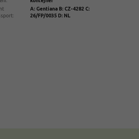
ení
:
kontejner
nt
A: Gentiana B: CZ-4282 C:
ssport
:
26/FP/0035 D: NL