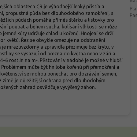
Bal
lejších oblastech ČR je výhodnější lehký přistín a
Pla
ní, propustná půda bez dlouhodobého zamokření, s
Pa
 těžších půdách pomáhá příměs štěrku a listovky pro
ování poupat a během sucha, kolísání vlhkosti se může
o jemné kůry udržuje chlad u kořenů. Hnojení se drží
kor květů. Řez se obvykle omezuje na odstranění
h je mrazuvzdorný a zpravidla přezimuje bez krytu, v
stliny se vysazují od března do května nebo v září a
 4–6 rostlin na m². Pěstování v nádobě je možné v hlubší
 Problémem může být hniloba kořenů při přemokření a
 květenství se mohou ponechat pro dozrávání semen,
. V zimě je důležitější ochrana před dlouhodobým
ložených zahrad osvědčuje vyvýšený záhon.