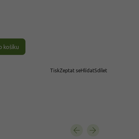
o košíku
Tisk
Zeptat se
Hlídat
Sdílet