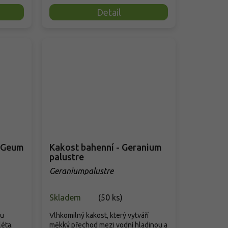
Detail
- Geum
Kakost bahenní - Geranium
palustre
Geraniumpalustre
Skladem
(
50 ks
)
ou
Vlhkomilný kakost, který vytváří
éta.
měkký přechod mezi vodní hladinou a