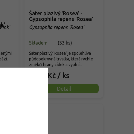
Šater plazivý 'Rosea' -
Gypsophila repens 'Rosea'
nk'
Pink'
Gypsophila repens 'Rosea'
Skladem
(
33 ks
)
lenými,
Šater plazivý 'Rosea' je spolehlivá
bázi.
půdopokryvná trvalka, která rychle
změkčí hrany zídek a vyplní...
79 Kč
/ ks
od
Detail