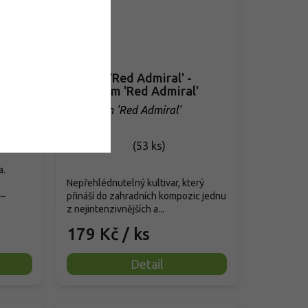
Kakost 'Red Admiral' -
Geranium 'Red Admiral'
Geranium 'Red Admiral'
Skladem
(
53 ks
)
a.
Nepřehlédnutelný kultivar, který
u–
přináší do zahradních kompozic jednu
z nejintenzivnějších a...
179 Kč
/ ks
Detail