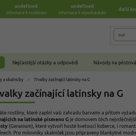
undefined
undefined
další k
informace k rostlinám
informace k objednávkám
Nejčastější otázky a odpovědi
Návody na pěstován
y a skalničky
Trvalky začínající latinsky na G
valky začínající latinsky na G
áte rostliny, které zaplní vaši zahradu barvami a přitom vyža
najících na latinské písmeno G
je domovem těch nejvděčnější
sty
(Geranium), které vytvoří husté kvetoucí koberce, i roman
ínech. Pro milovníky skalniček jsou připraveny blankytně mod