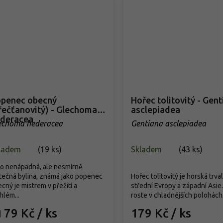
penec obecný
Hořec tolitovitý - Gen
řečťanovitý) - Glechoma
asclepiadea
deracea
echoma hederacea
Gentiana asclepiadea
ladem
(
19 ks
)
Skladem
(
43 ks
)
o nenápadná, ale nesmírně
tečná bylina, známá jako popenec
Hořec tolitovitý je horská trva
cný je mistrem v přežití a
střední Evropy a západní Asie
hlém...
roste v chladnějších polohách.
79 Kč
/ ks
179 Kč
/ ks
d