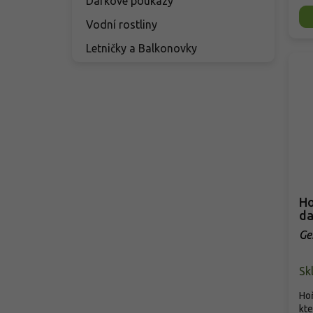
Dárkové poukazy
Vodní rostliny
Letničky a Balkonovky
Ho
da
Ge
Sk
Hoř
kte