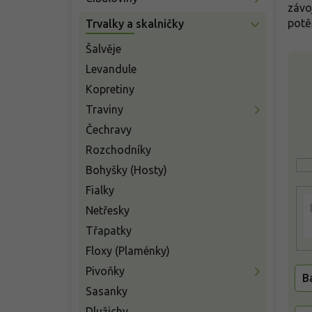
n
závo
í
potě
Trvalky a skalničky
p
a
Šalvěje
V
n
Levandule
ý
e
p
Kopretiny
l
i
Traviny
s
Čechravy
p
r
Rozchodníky
o
Bohyšky (Hosty)
d
Fialky
u
k
Netřesky
t
Třapatky
ů
Floxy (Plaménky)
Pivoňky
B
Sasanky
Dlužichy