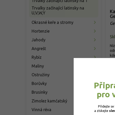
Trvalky začínající latinsky na T
Trvalky začínající latinsky na
Ka
U,V,W,Y
Ge
Okrasné keře a stromy
Ge
Hortenzie
Sk
Jahody
Níz
Angrešt
odr
kde
Rybíz
8
Maliny
Ostružiny
Připr
Borůvky
pro 
Brusinky
Zimolez kamčatský
Přidejte se
Vinná réva
a získejte 
sle