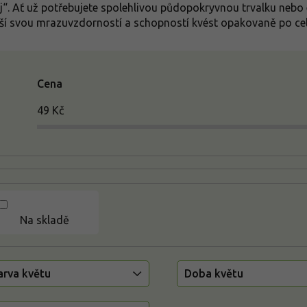
j“. Ať už potřebujete spolehlivou půdopokryvnou trvalku nebo e
ší svou mrazuvzdorností a schopností kvést opakovaně po ce
Cena
49
Kč
Na skladě
arva květu
Doba květu