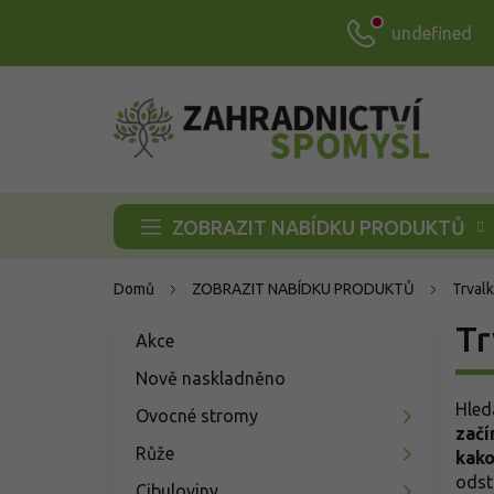
Přejít
undefined
na
obsah
ZOBRAZIT NABÍDKU PRODUKTŮ
Domů
ZOBRAZIT NABÍDKU PRODUKTŮ
Trvalk
P
Tr
Přeskočit
Akce
o
kategorie
s
Nově naskladněno
t
Hled
Ovocné stromy
r
začí
a
Růže
kako
n
odst
Cibuloviny