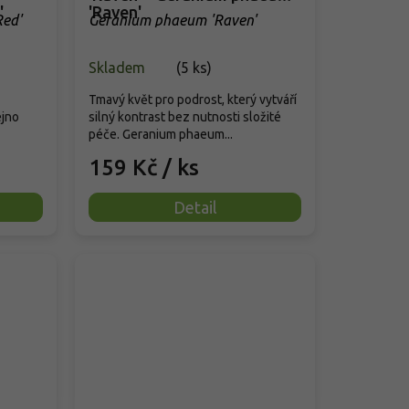
'
'Raven'
Red'
Geranium phaeum 'Raven'
Skladem
(
5 ks
)
Tmavý květ pro podrost, který vytváří
ejno
silný kontrast bez nutnosti složité
péče. Geranium phaeum...
159 Kč
/ ks
Detail