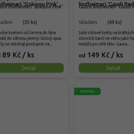
ndheimeri 'Siskiyou Pink'
lindheimeri 'Gaudi Red
ura lindheimeri 'Siskiyou Pink'
Gaura lindheimeri 'Gaudi 
ladem
(
35 ks
)
Skladem
(
49 ks
)
uhé kvetení od června do října
Sytě růžové květy na krátkých
náší do záhonu jemný růžový opar,
stoncích tančí ve větru jako h
ty se otevírají postupně na...
motýlů po celé léto. Gaura...
89 Kč
/ ks
149 Kč
/ ks
d
od
Detail
Detail
Novinka