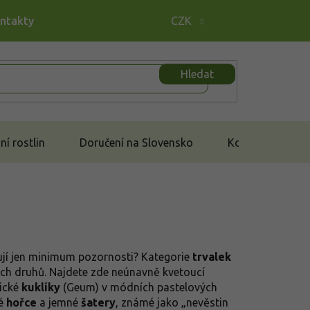
ontakty
CZK
Hledat
í rostlin
Doručení na Slovensko
Kontakt
dují jen minimum pozornosti? Kategorie
trvalek
ch druhů. Najdete zde neúnavně kvetoucí
tické
kuklíky
(Geum) v módních pastelových
ré
hořce
a jemné
šatery
, známé jako „nevěstin