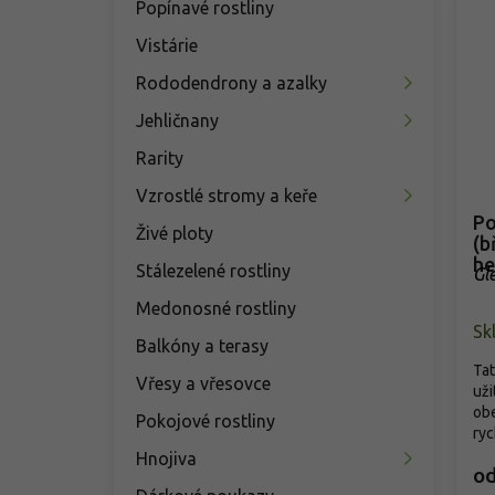
Popínavé rostliny
Vistárie
Rododendrony a azalky
Jehličnany
Rarity
Vzrostlé stromy a keře
Po
Živé ploty
(b
he
Stálezelené rostliny
Gl
Medonosné rostliny
Sk
Balkóny a terasy
Tat
Vřesy a vřesovce
uži
obe
Pokojové rostliny
ryc
Hnojiva
o