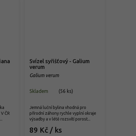
tiana
Svízel syřišťový - Galium
verum
Galium verum
Skladem
(
56 ks
)
lka
Jemná luční bylina vhodná pro
. V ČR
přírodní záhony rychle vyplní okraje
..
výsadby a v létě rozsvítí porost...
89 Kč
/ ks