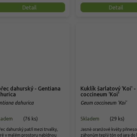
Detail
Detail
řec dahurský - Gentiana
Kuklík šarlatový 'Koi' 
hurica
coccineum 'Koi'
ntiana dahurica
Geum coccineum 'Koi'
ladem
(
76 ks
)
Skladem
(
29 ks
)
ec dahurský patří mezi trvalky,
Jasně oranžové květy přines
ré v malém prostoru nabídnou
záhonům teplý tón od jara do l