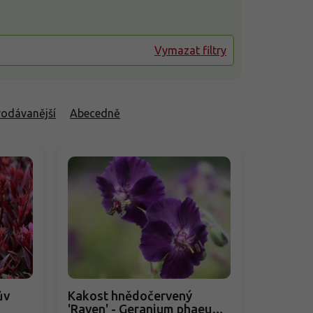
Vymazat filtry
rodávanější
Abecedně
ův
Kakost hnědočervený
'Raven' - Geranium phaeum