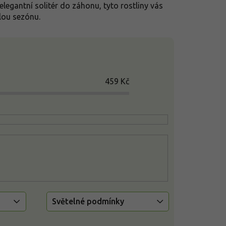
legantní solitér do záhonu, tyto rostliny vás
lou sezónu.
459
Kč
Světelné podmínky