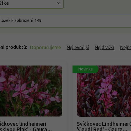
ýška
ložek k zobrazení:
149
ní produktů
Doporučujeme
Nejlevnější
Nejdražší
Nejp
Novinka
íčkovec lindheimeri
Svíčkovec Lindheimer
iskiyou Pink' - Gaura
'Gaudi Red' - Gaura