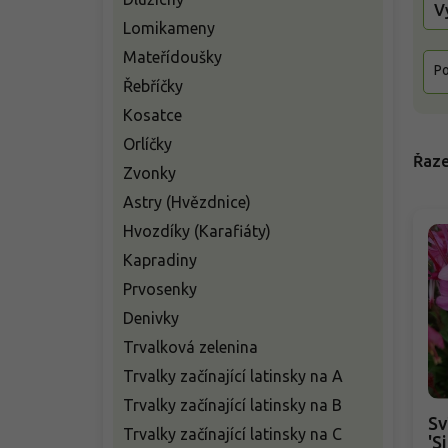
V
Lomikameny
Mateřídoušky
Po
Řebříčky
Kosatce
Orlíčky
Řaze
Zvonky
Astry (Hvězdnice)
Hvozdíky (Karafiáty)
Kapradiny
Prvosenky
Denivky
Trvalková zelenina
Trvalky začínající latinsky na A
Trvalky začínající latinsky na B
Sv
Trvalky začínající latinsky na C
'S