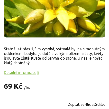
Statná, až přes 1,5 m vysoká, vytrvalá bylina s mohutným
oddenkem. Lodyha je dutá s velkými přízemní listy, květy
jsou sytě žluté. Kvete od června do srpna. U nás je hořec
žlutý chráněný.
Detailní informace
69 Kč
/ ks
Měrná
cena:
Zeptat se
Hlídat
Sdílet