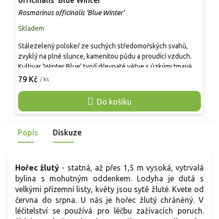
officinalis 'Blue Winter'
P
Rosmarinus officinalis 'Blue Winter'
Skladem
S
Stálezelený polokeř ze suchých středomořských svahů,
E
zvyklý na plné slunce, kamenitou půdu a proudící vzduch.
k
Kultivar 'Winter Blue' tvoří dřevnaté větve s úzkými tmavě
v
zelenými listy se světlejším rubem, bohatými na silice, po
s
79 Kč
9
/ ks
promnutí výrazně voní. V teplé části roku nese na koncích
z
výhonů drobné pyskaté květy v modrých tónech,
z
Do košíku
vyhledávané včelami. V ČR prospívá v nádobách a
m
bylinkových výsadbách, na slunné terase, v propustném
o
substrátu a v zimě bez přemokření. Listy se používají čerstvé
p
Popis
Diskuze
i sušené, sběr je možný průběžně, nejvýraznější aroma bývá
i
před kvetením.
Hořec žlutý
- s
tatná, až přes 1,5 m vysoká, vytrvalá
bylina s mohutným oddenkem. Lodyha je dutá s
velkými přízemní listy, květy jsou sytě žluté. Kvete od
června do srpna. U nás je hořec žlutý chráněný.
V
léčitelství se používá pro léčbu zažívacích poruch.