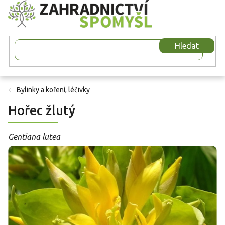
Přejít
na
obsah
Hledat
Bylinky a koření, léčivky
Hořec žlutý
Gentiana lutea