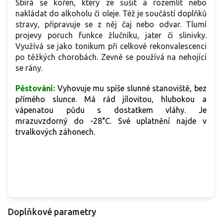
Sbírá se kořen, který
ze sušit a rozemlít nebo
nakládat do alkoholu či oleje. Též je součástí doplňků
stravy, připravuje se z něj čaj nebo odvar.
Tlumí
projevy poruch funkce žlučníku, jater či slinivky.
Využívá se jako tonikum při celkové rekonvalescenci
po těžkých chorobách. Zevně se používá na nehojící
se rány.
Pěstování:
Vyhovuje mu spíše slunné stanoviště, bez
přímého slunce.
Má rád jílovitou, hlubokou a
vápenatou půdu s dostatkem vláhy.
J
e
mrazuvzdorný do -28°C. Své uplatnění najde v
trvalkových záhonech.
Doplňkové parametry