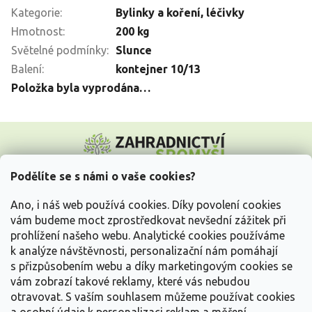
Kategorie
:
Bylinky a koření, léčivky
Hmotnost
:
200 kg
Světelné podmínky
:
Slunce
Balení
:
kontejner 10/13
Položka byla vyprodána…
Z
á
p
a
Podělíte se s námi o vaše cookies?
t
Vše o nákupu
í
Ano, i náš web používá cookies. Díky povolení cookies
vám budeme moct zprostředkovat nevšední zážitek při
prohlížení našeho webu. Analytické cookies používáme
Informace pro Vás
k analýze návštěvnosti, personalizační nám pomáhají
s přizpůsobením webu a díky marketingovým cookies se
Kontakujte nás
vám zobrazí takové reklamy, které vás nebudou
otravovat.
S vaším souhlasem můžeme používat cookies