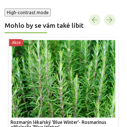
High-contrast mode
Mohlo by se vám také líbit
Akce
Rozmarýn lékařský 'Blue Winter'- Rosmarinus
R