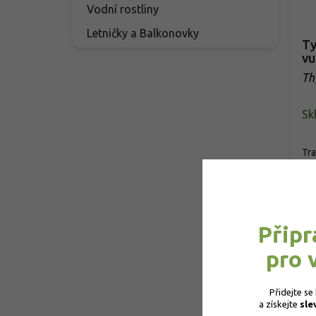
Vodní rostliny
Letničky a Balkonovky
Ty
vu
Th
Sk
Tra
pro
růs
o
Připr
pro 
No
Přidejte se
a získejte 
sle