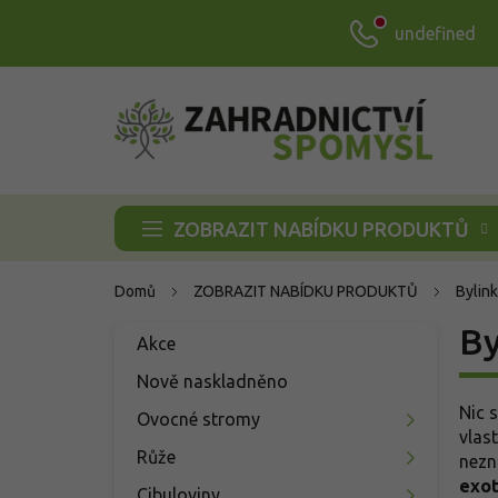
Přejít
undefined
na
obsah
ZOBRAZIT NABÍDKU PRODUKTŮ
Domů
ZOBRAZIT NABÍDKU PRODUKTŮ
Bylink
P
By
Přeskočit
Akce
o
kategorie
s
Nově naskladněno
t
Nic 
Ovocné stromy
r
vlas
a
Růže
nezni
n
exot
Cibuloviny