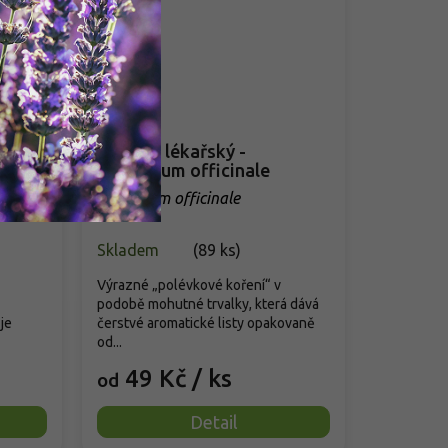
Libeček lékařský -
Levisticum officinale
Levisticum officinale
Skladem
(
89 ks
)
Výrazné „polévkové koření“ v
podobě mohutné trvalky, která dává
je
čerstvé aromatické listy opakovaně
od...
49 Kč
/ ks
od
Detail