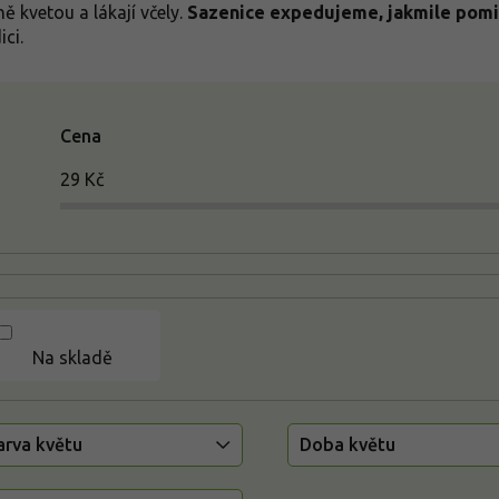
ě kvetou a lákají včely.
Sazenice expedujeme, jakmile pomi
ci.
Cena
29
Kč
Na skladě
arva květu
Doba květu