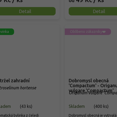
od
Detail
Detail
vinka
Oblíbeno zákazníky❤️
tržel zahradní
Dobromysl obecná
'Compactum' - Origan
troselinum hortense
vulgare 'Compactum'
Origanum vulgare 'Compa
ladem
(
43 ks
)
Skladem
(
400 ks
)
matická bylinka z čeledi
Dobromysl obecná je vytrvalá 