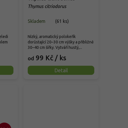
Thymus citriodorus
Skladem
(
61 ks
)
eledi
Nízký, aromatický polokeřík
kolem
dorůstající 20–30 cm výšky a přibližně
30–40 cm šířky. Vytváří hustý,...
99 Kč
/ ks
od
Detail