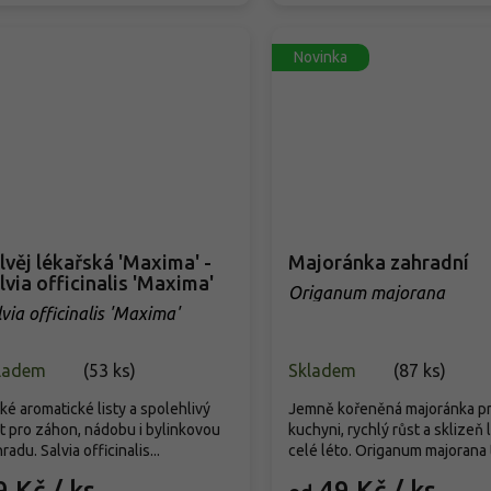
Novinka
lvěj lékařská 'Maxima' -
Majoránka zahradní
lvia officinalis 'Maxima'
Origanum majorana
lvia officinalis 'Maxima'
ladem
(
53 ks
)
Skladem
(
87 ks
)
ké aromatické listy a spolehlivý
Jemně kořeněná majoránka p
t pro záhon, nádobu i bylinkovou
kuchyni, rychlý růst a sklizeň l
radu. Salvia officinalis...
celé léto. Origanum majorana tv
9 Kč
/ ks
49 Kč
/ ks