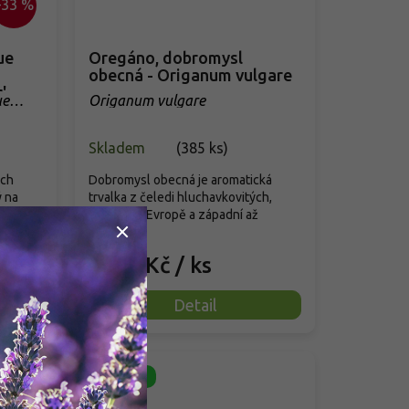
–33 %
ue
Oregáno, dobromysl
obecná - Origanum vulgare
'
ue
Origanum vulgare
Skladem
(
385 ks
)
ých
Dobromysl obecná je aromatická
 na
trvalka z čeledi hluchavkovitých,
a
původní v Evropě a západní až
střední...
89 Kč
/ ks
od
Detail
Novinka