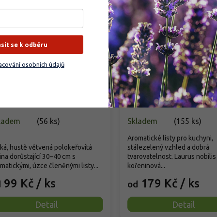
ásit se k odběru
cování osobních údajů
atolína rozmarýnolistá
Vavřín vznešený
livové koření)
Laurus nobilis
ntolina viridis/rosmarinifolia
ladem
(
56 ks
)
Skladem
(
155 ks
)
Aromatické listy pro kuchyni,
ká, hustě větvená polokeřovitá
stálezelený vzhled a dobrá
ina dorůstající 30–40 cm s
tvarovatelnost. Laurus nobilis 
matickými, úzce členěnými listy...
kořeninová...
99 Kč
/ ks
179 Kč
/ ks
d
od
Detail
Detail