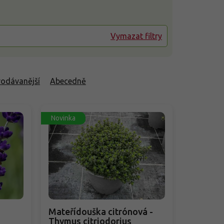
Vymazat filtry
rodávanější
Abecedně
Novinka
Mateřídouška citrónová -
Thymus citriodorius