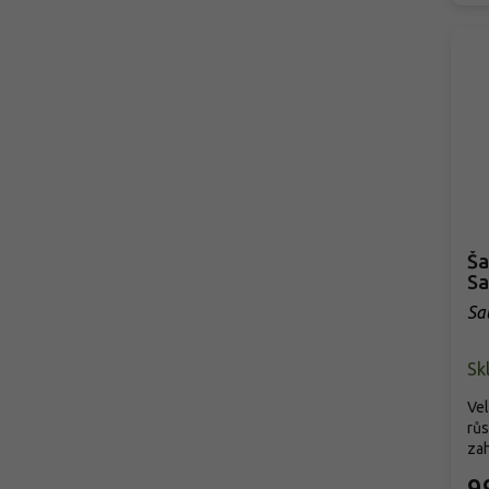
Ša
Sa
Sa
Sk
Vel
růs
zah
9