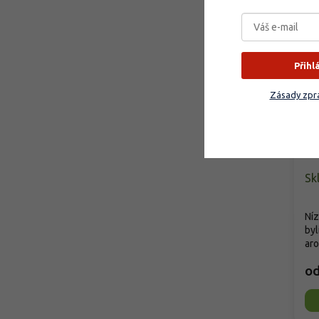
Přihl
Zásady zpra
Sv
(o
Sa
Sk
Níz
byl
aro
o