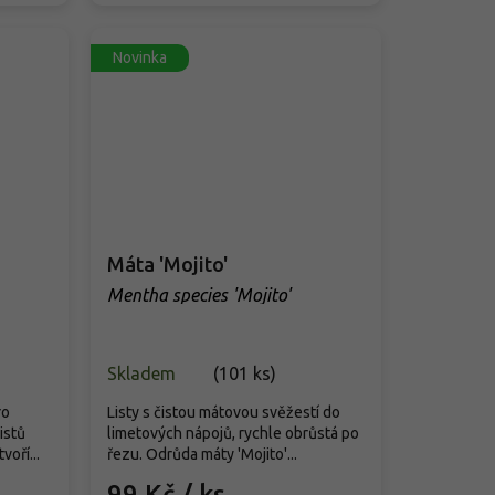
Novinka
Máta 'Mojito'
Mentha species 'Mojito'
Skladem
(
101 ks
)
ro
Listy s čistou mátovou svěžestí do
istů
limetových nápojů, rychle obrůstá po
oří...
řezu. Odrůda máty 'Mojito'...
99 Kč
/ ks