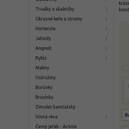
n
krásn
í
Trvalky a skalničky
kondi
p
Okrasné keře a stromy
a
V
n
Hortenzie
ý
e
p
Jahody
l
i
Angrešt
s
p
Rybíz
r
Maliny
o
d
Ostružiny
u
k
Borůvky
t
Brusinky
ů
Zimolez kamčatský
B
Vinná réva
Černý jeřáb - Arónie