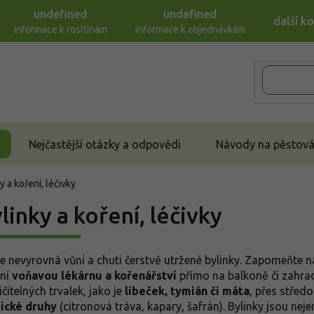
undefined
undefined
další k
informace k rostlinám
informace k objednávkám
Nejčastější otázky a odpovědi
Návody na pěstován
y a koření, léčivky
linky a koření, léčivky
se nevyrovná vůni a chuti čerstvě utržené bylinky. Zapomeňte n
tní
voňavou lékárnu a kořenářství
přímo na balkoně či zahrad
čitelných trvalek, jako je
libeček, tymián či máta
, přes střed
ické druhy
(citronová tráva, kapary, šafrán). Bylinky jsou nejen