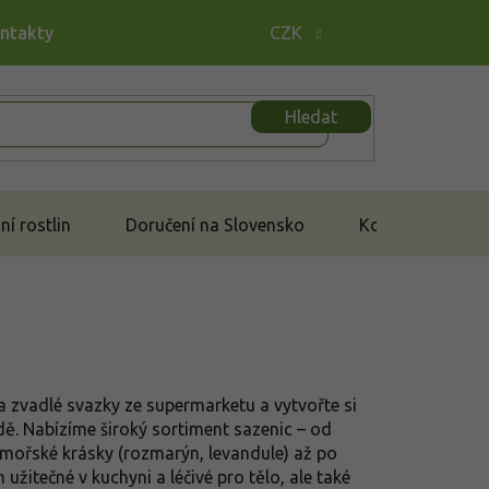
ontakty
CZK
Hledat
í rostlin
Doručení na Slovensko
Kontakt
a zvadlé svazky ze supermarketu a vytvořte si
ě. Nabízíme široký sortiment sazenic – od
omořské krásky (rozmarýn, levandule) až po
 užitečné v kuchyni a léčivé pro tělo, ale také