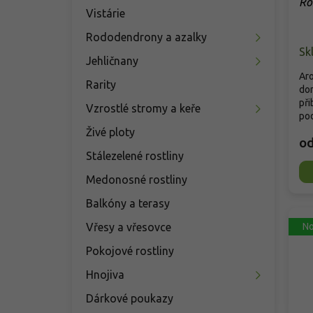
Ro
Vistárie
Rododendrony a azalky
Sk
Jehličnany
Aro
Rarity
dor
při
Vzrostlé stromy a keře
pod
Živé ploty
o
Stálezelené rostliny
Medonosné rostliny
Balkóny a terasy
Vřesy a vřesovce
No
Pokojové rostliny
Hnojiva
Dárkové poukazy