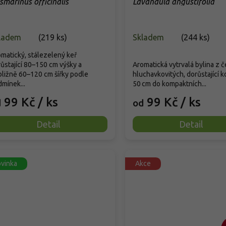
smarinus officinalis
Lavandula angustifolia
ladem
(
219 ks
)
Skladem
(
244 ks
)
matický, stálezelený keř
ůstající 80–150 cm výšky a
Aromatická vytrvalá bylina z č
bližně 60–120 cm šířky podle
hluchavkovitých, dorůstající 
mínek...
50 cm do kompaktních...
99 Kč
/ ks
99 Kč
/ ks
d
od
Detail
Detail
vinka
Akce