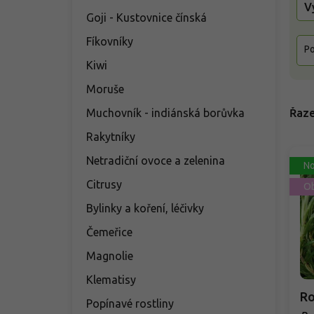
V
Goji - Kustovnice čínská
Fíkovníky
Po
Kiwi
Moruše
Muchovník - indiánská borůvka
Řaze
Rakytníky
Netradiční ovoce a zelenina
No
Citrusy
Ob
Bylinky a koření, léčivky
Čemeřice
Magnolie
Klematisy
Ro
Popínavé rostliny