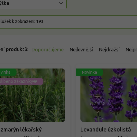
ýška
ložek k zobrazení:
193
ní produktů
Doporučujeme
Nejlevnější
Nejdražší
Nejp
vinka
Novinka
líbeno zákazníky❤️
zmarýn lékařský
Levandule úzkolistá