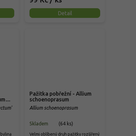
Detail
Pažitka pobřežní - Allium
um
schoenoprasum
ctum'
Allium schoenoprasum
Skladem
(
64 ks
)
bylina
Velmi oblíbený druh pažitky rozšířený