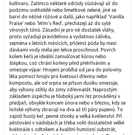
kultivaru. Zatímco některé odrůdy zůstávají až do
podzimu sněhobílé nebo limetkově zelené, jiné se
barví do něžně růžové a další, jako například 'Vanilla
Fraise' nebo 'Wim's Red', přecházejí až do sytě
vínových tónů. Zásadní je pro ně dostatek vláhy,
proto vyžadují pravidelnou a vydatnou zálivku,
zejména v letních měsících, přičemž půda by mezi
dávkami vody měla jen lehce proschnout. Povrch
kolem keřů je ideální zamulčovat kůrou nebo
štěpkou, což chrání kořeny před přehříváním a
omezuje výpar. Hnojení probíhá od jara do poloviny
léta pomocí hnojiv pro kvetoucí dřeviny nebo
kompostu, ale od srpna se přísun dusíku omezuje,
aby výhony stihly do zimy zdřevnatět. Naprostým
základem úspěchu je hluboký jarní řez prováděný v
předjaří, obvykle koncem února nebo v březnu, kdy se
loňské výhony zkracují na dva až tři páry pupenů. To
zajistí hustý keř, pevné stonky a velká květenství. Při
pěstování v nádobách je třeba volit dostatečně velké
květináče s odtokem a kvalitní humózní substrát,