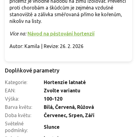
přičemž je vhodné nádobu na zimu izolovat. Prevencí
proti chorobám a škůdcům je zejména vzdušné
stanoviště a zálivka směřovaná přímo ke kořenům,
nikoliv na listy.
Více na:
Návod na pěstování hortenzií
Autor: Kamila | Revize: 26. 2. 2026
Doplňkové parametry
Kategorie
:
Hortenzie latnaté
EAN
:
Zvolte variantu
Výška
:
100-120
Barva květu
:
Bílá
,
Červená
,
Růžová
Doba květu
:
Červenec
,
Srpen
,
Září
Světelné
Slunce
podmínky
: