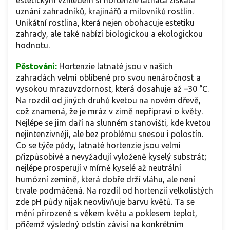
estetickým vzhledem si hortenzie latnatá získala
uznání zahradníků, krajinářů a milovníků rostlin.
Unikátní rostlina, která nejen obohacuje estetiku
zahrady, ale také nabízí biologickou a ekologickou
hodnotu.
Pěstování:
Hortenzie latnaté jsou v našich
zahradách velmi oblíbené pro svou nenáročnost a
vysokou mrazuvzdornost, která dosahuje až –30 °C.
Na rozdíl od jiných druhů kvetou na novém dřevě,
což znamená, že je mráz v zimě nepřipraví o květy.
Nejlépe se jim daří na slunném stanovišti, kde kvetou
nejintenzivněji, ale bez problému snesou i polostín.
Co se týče půdy, latnaté hortenzie jsou velmi
přizpůsobivé a nevyžadují vyloženě kyselý substrát;
nejlépe prosperují v mírně kyselé až neutrální
humózní zemině, která dobře drží vláhu, ale není
trvale podmáčená. Na rozdíl od hortenzií velkolistých
zde pH půdy nijak neovlivňuje barvu květů. Ta se
mění přirozeně s věkem květu a poklesem teplot,
přičemž výsledný odstín závisí na konkrétním