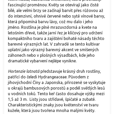
fascinující proměnou. Květy se otevírají jako čistě
bílé, ale velmi brzy se začínají barvit přes růžovou až
do intenzivní, ohnivě červené nebo sytě vínové barvy,
která připomíná barvu lávy, což mu dalo i jeho
jméno. Rostlina je plně mrazuvzdorná a kvete na
letošním dřevě, takže jarní řez je klíčový pro udržení
kompaktního tvaru a zajištění bohaté násady těchto
barevně výrazných lat. V zahradě se tento kultivar
uplatní jako výrazný barevný akcent ve smíšených
záhonech nebo v plošných výsadbách, kde jeho
dramatické vybarvení nejlépe vynikne.
Hortenzie latnatá
představuje krásný druh rostliny,
patřící do čeledi Hydrangeaceae. Původem z
jihovýchodní Číny a Japonska, přirozeně se vyskytuje
u okrajů bambusových porostů a podél světlých lesů
u vodních toků. Tento keř často dosahuje výšky mezi
1,5 až 3 m. Listy jsou střídavé, špičaté a zubaté.
Charakteristickými znaky jsou květenství ve tvaru
kužele, která jsou tvořena mnoha malými květy.