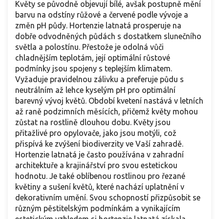
Květy se původně objevují bílé, avšak postupně mění
barvu na odstíny růžové a červené podle vývoje a
změn pH půdy. Hortenzie latnatá prosperuje na
dobře odvodněných půdách s dostatkem slunečního
světla a polostínu. Přestože je odolná vůči
chladnějším teplotám, její optimální růstové
podmínky jsou spojeny s teplejším klimatem.
Vyžaduje pravidelnou zálivku a preferuje půdu s
neutrálním až lehce kyselým pH pro optimální
barevný vývoj květů. Období kvetení nastává v letních
až raně podzimních měsících, přičemž květy mohou
zůstat na rostlině dlouhou dobu. Květy jsou
přitažlivé pro opylovače, jako jsou motýli, což
přispívá ke zvýšení biodiverzity ve Vaší zahradě.
Hortenzie latnatá je často používána v zahradní
architektuře a krajinářství pro svou estetickou
hodnotu. Je také oblíbenou rostlinou pro řezané
květiny a sušení květů, které nachází uplatnění v
dekorativním umění. Svou schopností přizpůsobit se
různým pěstitelským podmínkám a vynikajícím