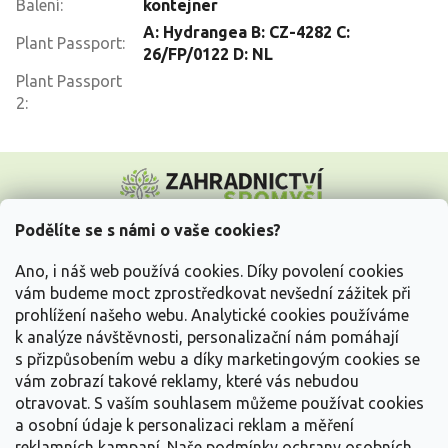
Balení
:
kontejner
A: Hydrangea B: CZ-4282 C:
Plant Passport
:
26/FP/0122 D: NL
Plant Passport
2
:
Z
á
p
a
Podělíte se s námi o vaše cookies?
t
Vše o nákupu
í
Ano, i náš web používá cookies. Díky povolení cookies
vám budeme moct zprostředkovat nevšední zážitek při
prohlížení našeho webu. Analytické cookies používáme
Informace pro Vás
k analýze návštěvnosti, personalizační nám pomáhají
s přizpůsobením webu a díky marketingovým cookies se
Kontakujte nás
vám zobrazí takové reklamy, které vás nebudou
otravovat.
S vaším souhlasem můžeme používat cookies
a osobní údaje k personalizaci reklam a měření
reklamních kampaní. Naše podmínky ochrany osobních