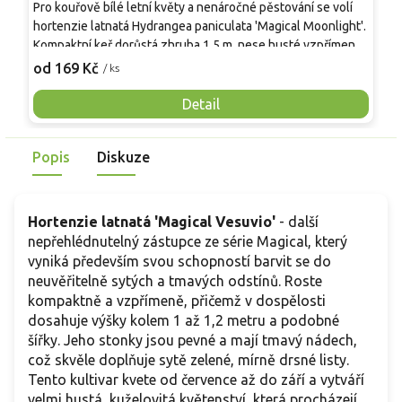
Pro kouřově bílé letní květy a nenáročné pěstování se volí
K
hortenzie latnatá Hydrangea paniculata 'Magical Moonlight'.
k
Kompaktní keř dorůstá zhruba 1,5 m, nese husté vzpřímené
n
laty a snáší plné slunce i mírný polostín. V zahradě vytváří
K
od 169 Kč
o
/ ks
jemné pozadí pro trvalky, hodí se jako solitéra, do
s
skupinových výsadeb i k řezu do vázy, dobře roste i v
d
Detail
prostorných nádobách na terase. Při vhodném stanovišti
v
vytváří stabilní kvetoucí prvek, který vynikne i v menší
l
Popis
Diskuze
městské zahradě.
Hortenzie latnatá 'Magical Vesuvio'
-
další
nepřehlédnutelný zástupce ze série Magical, který
vyniká především svou schopností barvit se do
neuvěřitelně sytých a tmavých odstínů. Roste
kompaktně a vzpřímeně, přičemž v dospělosti
dosahuje výšky kolem 1 až 1,2 metru a podobné
šířky. Jeho stonky jsou pevné a mají tmavý nádech,
což skvěle doplňuje sytě zelené, mírně drsné listy.
Tento kultivar kvete od července až do září a vytváří
velmi hustá, kuželovitá květenství, která procházejí