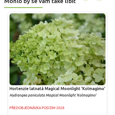
Mohlo by se vám také líbit
Hortenzie latnatá Magical Moonlight 'Kolmagimo'
H
'
Hydrangea paniculata Magical Moonlight 'Kolmagimo'
H
PŘEDOBJEDNÁVKA PODZIM 2026
S