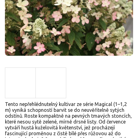
Tento nepřehlédnutelný kultivar ze série Magical (1–1,2
m) vyniká schopností barvit se do neuvěřitelně sytých
odstínů. Roste kompaktně na pevných tmavých stoncích,
které nesou sytě zelené, mírně drsné listy. Od července
vytváří hustá kuželovitá květenství, jež procházejí
fascinující proměnou z čistě bílé přes růžovou až do