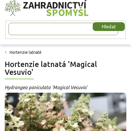
Přejít
na
obsah
Hledat
Hortenzie latnaté
Hortenzie latnatá 'Magical
Vesuvio'
Hydrangea paniculata 'Magical Vesuvio'