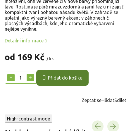
intenzivní, ohnivě červené či vínové barvy připomínající
lávu. Rostlina je plně mrazuvzdorná a jarní řez u ní zajistí
kompaktní tvar i bohatou násadu květů. V zahradě se
uplatní jako výrazný barevný akcent v záhonech či
plošných výsadbách, kde jeho dramatické vybarvení
nejlépe vynikne.
Detailní informace
od
169 Kč
/ ks
Měrná
cena:
−
+
Přidat do košíku
Zeptat se
Hlídat
Sdílet
High-contrast mode