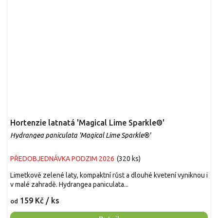
Hortenzie latnatá 'Magical Lime Sparkle®'
Hydrangea paniculata 'Magical Lime Sparkle®'
PŘEDOBJEDNÁVKA PODZIM 2026
(
320 ks
)
Limetkově zelené laty, kompaktní růst a dlouhé kvetení vyniknou i
v malé zahradě. Hydrangea paniculata...
159 Kč
/ ks
od