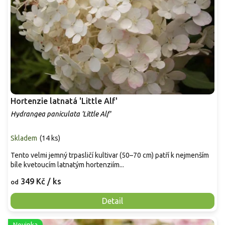
Hortenzie latnatá 'Little Alf'
Hydrangea paniculata 'Little Alf'
Skladem
(
14 ks
)
Tento velmi jemný trpasličí kultivar (50–70 cm) patří k nejmenším
bíle kvetoucím latnatým hortenziím...
349 Kč
/ ks
od
Detail
Novinka