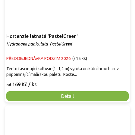
Hortenzie latnatá 'PastelGreen'
Hydrangea paniculata 'PastelGreen'
PŘEDOBJEDNÁVKA PODZIM 2026
(
315 ks
)
Tento fascinující kultivar (1–1,2 m) vyniká unikátní hrou barev
připomínající malířskou paletu. Roste...
169 Kč
/ ks
od
Detail