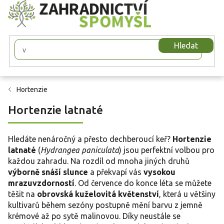
Přejít
na
obsah
Hledat
Hortenzie
Hortenzie latnaté
Hledáte nenáročný a přesto dechberoucí keř?
Hortenzie
latnaté
(
Hydrangea paniculata
) jsou perfektní volbou pro
každou zahradu. Na rozdíl od mnoha jiných druhů
výborně snáší slunce
a překvapí vás
vysokou
mrazuvzdorností
. Od července do konce léta se můžete
těšit na
obrovská kuželovitá květenství
, která u většiny
kultivarů během sezóny postupně mění barvu z jemně
krémové až po sytě malinovou. Díky neustále se