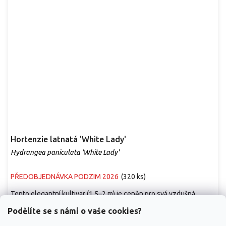
Hortenzie latnatá 'White Lady'
Hydrangea paniculata 'White Lady'
PŘEDOBJEDNÁVKA PODZIM 2026
(
320 ks
)
Tento elegantní kultivar (1,5–2 m) je ceněn pro svá vzdušná,
krajkovitá květenství a jemnou vůni....
Podělíte se s námi o vaše cookies?
99 Kč
/ ks