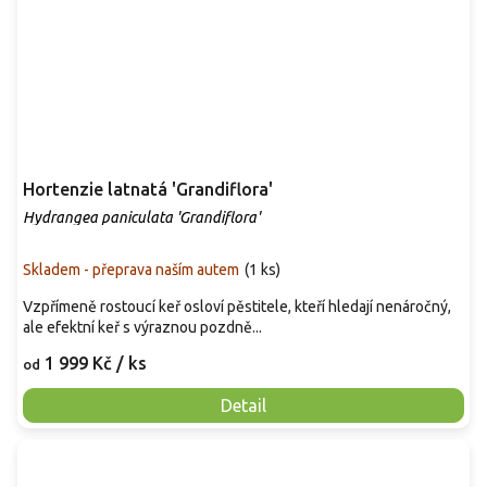
Hortenzie latnatá 'Grandiflora'
Hydrangea paniculata 'Grandiflora'
Skladem - přeprava naším autem
(
1 ks
)
Vzpřímeně rostoucí keř osloví pěstitele, kteří hledají nenáročný,
ale efektní keř s výraznou pozdně...
1 999 Kč
/ ks
od
Detail