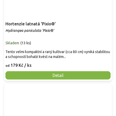
Hortenzie latnatá 'Pixio®'
Hydrangea paniculata 'Pixio®'
Skladem
(
13 ks
)
Tento velmi kompaktní a raný kultivar (cca 80 cm) vyniká stabilitou
a schopností bohatě kvést na malém...
179 Kč
/ ks
od
Detail