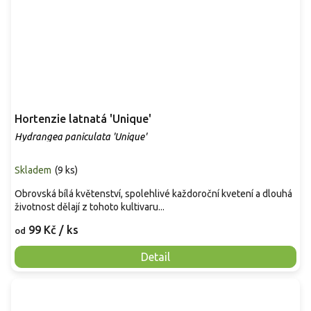
Hortenzie latnatá 'Unique'
Hydrangea paniculata 'Unique'
Skladem
(
9 ks
)
Obrovská bílá květenství, spolehlivé každoroční kvetení a dlouhá
životnost dělají z tohoto kultivaru...
99 Kč
/ ks
od
Detail