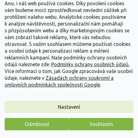
Ano, i náš web používá cookies. Díky povolení cookies
Detail
vám budeme moct zprostředkovat nevšední zážitek při
prohlížení našeho webu. Analytické cookies používáme
Novinka
k analýze návštěvnosti, personalizační nám pomáhají
s přizpůsobením webu a díky marketingovým cookies se
vám zobrazí takové reklamy, které vás nebudou
otravovat.
S vaším souhlasem můžeme používat cookies
a osobní údaje k personalizaci reklam a měření
reklamních kampaní. Naše podmínky ochrany osobních
údajů naleznete zde:
Podmínky ochrany osobních údajů.
Více informací o tom, jak Google zpracovává vaše osobní
údaje, naleznete v
Zásadách ochrany soukromí a
smluvních podmínkách společnosti Google
.
Nastavení
Hortenzie latnatá Groundbreaker® 'Greeny'
Odmítnout
Souhlasím
Hydrangea paniculata Groundbreaker® 'Greeny'
Máme pro vás malý dárek