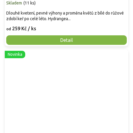
Skladem
(
11 ks
)
Dlouhé kvetení, pevné výhony a proměna květů z bílé do růžové
zdobí keř po celé léto. Hydrangea...
259 Kč
/ ks
od
Detail
Novinka