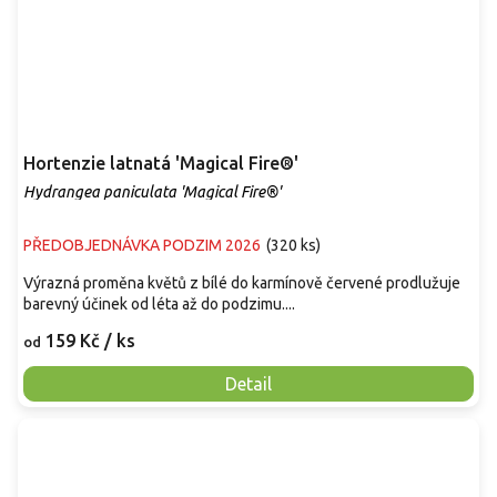
Hortenzie latnatá 'Magical Fire®'
Hydrangea paniculata 'Magical Fire®'
PŘEDOBJEDNÁVKA PODZIM 2026
(
320 ks
)
Výrazná proměna květů z bílé do karmínově červené prodlužuje
barevný účinek od léta až do podzimu....
159 Kč
/ ks
od
Detail