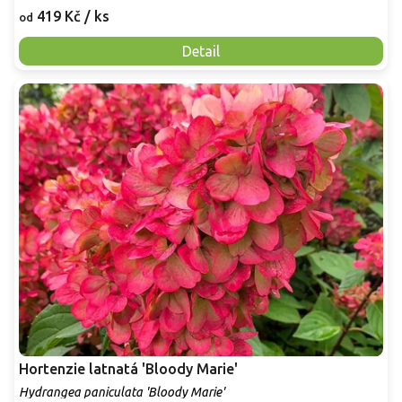
419 Kč
/ ks
od
Detail
Hortenzie latnatá 'Bloody Marie'
Hydrangea paniculata 'Bloody Marie'