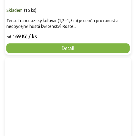
Skladem
(
15 ks
)
Tento francouzský kultivar (1,2–1,5 m) je ceněn pro ranost a
neobyčejně hustá květenství. Roste...
169 Kč
/ ks
od
Detail