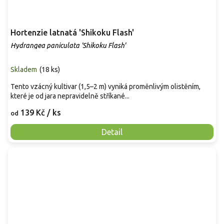
Hortenzie latnatá 'Shikoku Flash'
Hydrangea paniculata 'Shikoku Flash'
Skladem
(
18 ks
)
Tento vzácný kultivar (1,5–2 m) vyniká proměnlivým olistěním,
které je od jara nepravidelně stříkané...
139 Kč
/ ks
od
Detail