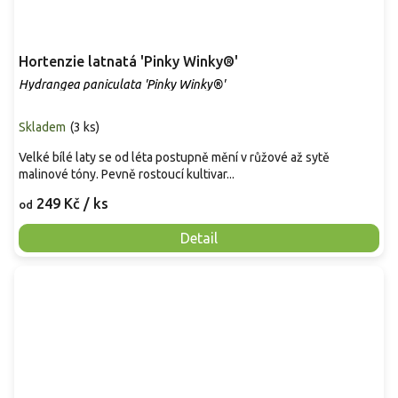
Hortenzie latnatá 'Pinky Winky®'
Hydrangea paniculata 'Pinky Winky®'
Skladem
(
3 ks
)
Velké bílé laty se od léta postupně mění v růžové až sytě
malinové tóny. Pevně rostoucí kultivar...
249 Kč
/ ks
od
Detail