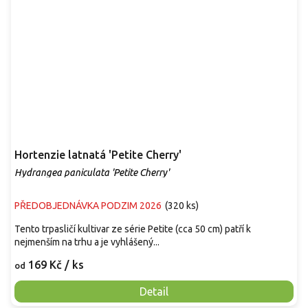
Hortenzie latnatá 'Petite Cherry'
Hydrangea paniculata 'Petite Cherry'
PŘEDOBJEDNÁVKA PODZIM 2026
(
320 ks
)
Tento trpasličí kultivar ze série Petite (cca 50 cm) patří k
nejmenším na trhu a je vyhlášený...
169 Kč
/ ks
od
Detail