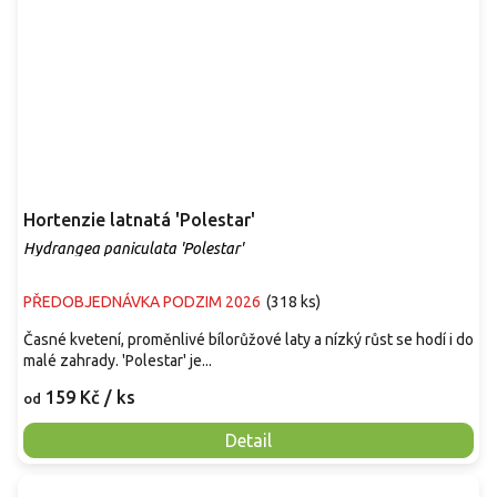
Hortenzie latnatá 'Polestar'
Hydrangea paniculata 'Polestar'
PŘEDOBJEDNÁVKA PODZIM 2026
(
318 ks
)
Časné kvetení, proměnlivé bílorůžové laty a nízký růst se hodí i do
malé zahrady. 'Polestar' je...
159 Kč
/ ks
od
Detail