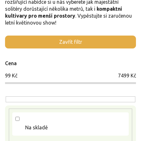
rozšiřující nabídce si u nás vyberete jak majestátní
solitéry dorůstající několika metrů, tak i
kompaktní
kultivary pro menší prostory
. Vypěstujte si zaručenou
letní květinovou show!
V
Zavřít filtr
ý
p
i
Cena
s
p
99
Kč
7499
Kč
r
o
d
u
k
t
ů
Na skladě