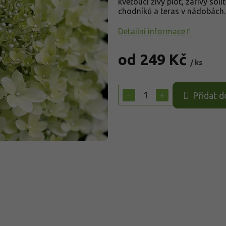
kvetoucí živý plot, zářivý so
chodníků a teras v nádobách.
Detailní informace
od
249 Kč
/ ks
Měrná
cena:
−
+
Přidat d