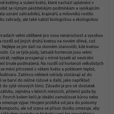
né květiny a sušení květů, které nachází uplatnění v
obit se různým pěstitelským podmínkám a vynikajícím
la uznání zahradníků, krajinářů a milovníků rostlin.
iku zahrady, ale také nabízí biologickou a ekologickou
zahradách velmi oblíbené pro svou nenáročnost a vysokou
 rozdíl od jiných druhů kvetou na novém dřevě, což
. Nejlépe se jim daří na slunném stanovišti, kde kvetou
ostín. Co se týče půdy, latnaté hortenzie jsou velmi
trát; nejlépe prosperují v mírně kyselé až neutrální
ení trvale podmáčená. Na rozdíl od hortenzií velkolistých
a se mění přirozeně s věkem květu a poklesem teplot,
 kultivaru. Zatímco některé odrůdy zůstávají až do
 se barví do něžně růžové a další, jako například
až do sytě vínových tónů. Zásadní je pro ně dostatek
zálivku, zejména v letních měsících, přičemž půda by
. Povrch kolem keřů je ideální zamulčovat kůrou nebo
a omezuje výpar. Hnojení probíhá od jara do poloviny
 kompostu, ale od srpna se přísun dusíku omezuje, aby
 základem úspěchu je hluboký jarní řez prováděný v