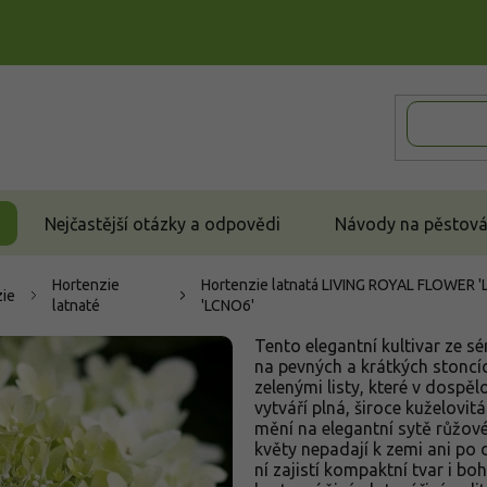
Nejčastější otázky a odpovědi
Návody na pěstován
Hortenzie
Hortenzie latnatá LIVING ROYAL FLOWER 
zie
latnaté
'LCNO6'
Tento elegantní kultivar ze s
na pevných a krátkých stoncíc
zelenými listy, které v dospě
vytváří plná, široce kuželovitá
mění na elegantní sytě růžo
květy nepadají k zemi ani po d
ní zajistí kompaktní tvar i bo