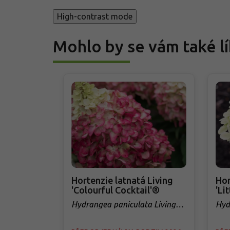
High-contrast mode
Mohlo by se vám také lí
Hortenzie latnatá Living
Hor
'Colourful Cocktail'®
'Li
Hydrangea paniculata Living
Hyd
'Colourful Cocktail'®
'Lit