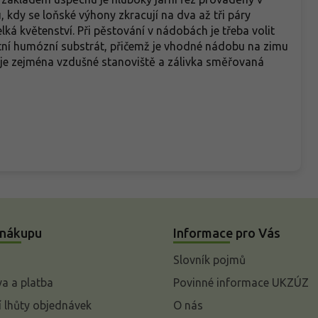
 kdy se loňské výhony zkracují na dva až tři páry
elká květenství. Při pěstování v nádobách je třeba volit
itní humózní substrát, přičemž je vhodné nádobu na zimu
 je zejména vzdušné stanoviště a zálivka směřovaná
 nákupu
Informace pro Vás
Slovník pojmů
a a platba
Povinné informace UKZÚZ
 lhůty objednávek
O nás