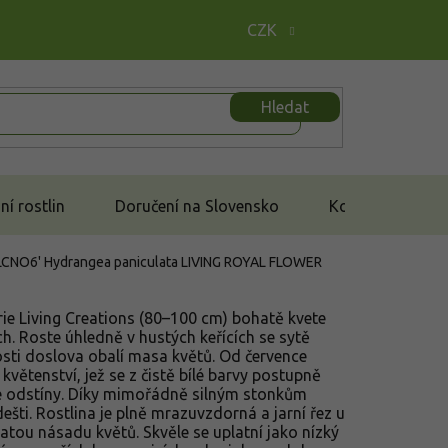
CZK
Hledat
í rostlin
Doručení na Slovensko
Kontakt
'LCNO6'
Hydrangea paniculata LIVING ROYAL FLOWER
érie Living Creations (80–100 cm) bohatě kvete
h. Roste úhledně v hustých keřících se sytě
losti doslova obalí masa květů. Od července
 květenství, jež se z čistě bílé barvy postupně
vé odstíny. Díky mimořádně silným stonkům
ešti. Rostlina je plně mrazuvzdorná a jarní řez u
hatou násadu květů. Skvěle se uplatní jako nízký