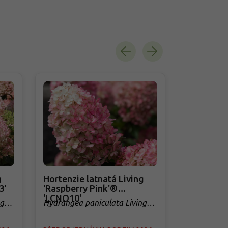
g
Hortenzie latnatá Living
Hortenzie
3'
'Raspberry Pink'®
'Pinky Pr
'LCNO10'
g
Hydrangea paniculata Living
Hydrangea 
'Raspberry Pink'® 'LCNO10'
'Pinky Pro