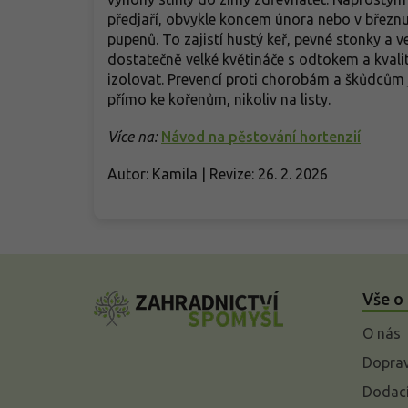
předjaří, obvykle koncem února nebo v březnu,
pupenů. To zajistí hustý keř, pevné stonky a v
dostatečně velké květináče s odtokem a kval
izolovat. Prevencí proti chorobám a škůdcům
přímo ke kořenům, nikoliv na listy.
Více na:
Návod na pěstování hortenzií
Autor: Kamila | Revize: 26. 2. 2026
Z
á
Vše o
p
a
O nás
t
í
Doprav
Dodací