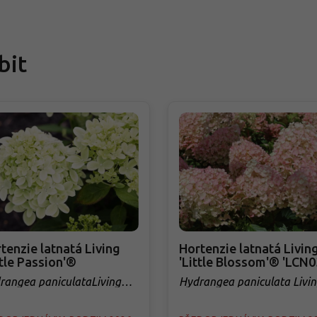
bit
tenzie latnatá Living
Hortenzie latnatá Livin
ttle Passion'®
'Little Blossom'® 'LCN0
rangea paniculataLiving
Hydrangea paniculata Livin
tle Passion'®
'Little Blossom'® 'LCN03'