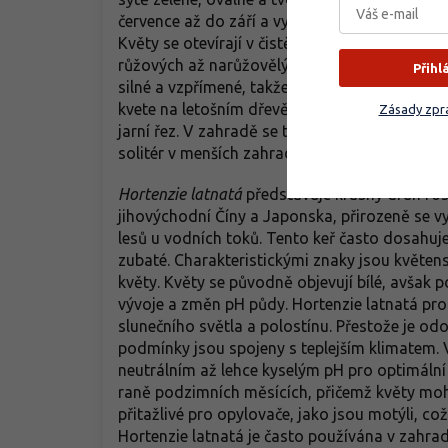
července až do září a vytváří velmi plná, široc
Květy se otevírají v čistě bílé barvě, ale s po
růžových až narůžovělých odstínů, které si 
Přihl
silné a vzpřímené, takže ani po prudkém dešti
kvete na letošním dřevě, proto je pro bohato
Zásady zpra
jarní řez. V zahradě se tento kultivar skvěle u
solitér v menších zahradních kompozicích.
Hortenzie latnatá
představuje krásný druh ros
jihovýchodní Číny a Japonska, přirozeně se v
lesů u vodních toků. Tento keř často dosahuje 
zubaté. Charakteristickými znaky jsou květen
květy. Květy se původně objevují bílé, avšak
vývoje a změn pH půdy. Hortenzie latnatá p
slunečního světla a polostínu. Přestože je odo
podmínky jsou spojeny s teplejším klimatem. 
neutrálním až lehce kyselým pH pro optimální 
raně podzimních měsících, přičemž květy moh
přitažlivé pro opylovače, jako jsou motýli, což
Hortenzie latnatá je často používána v zahradn