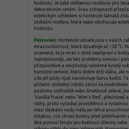
hodnotu. Je také oblíbenou rostlinou pro řeza
dekorativním umění. Svou schopností přizpůs
estetickým vzhledem si hortenzie latnatá získa
Unikátní rostlina, která nejen obohacuje estet
hodnotu.
Pěstování:
Hortenzie latnaté jsou v našich 
mrazuvzdornost, která dosahuje až –30 °C. Na
znamená, že je mráz v zimě nepřipraví o květy
nejintenzivněji, ale bez problému snesou i pol
přizpůsobivé a nevyžadují vyloženě kyselý subs
humózní zemině, která dobře drží vláhu, ale n
zde pH půdy nijak neovlivňuje barvu květů. T
přičemž výsledný odstín závisí na konkrétním
podzimu sněhobílé nebo limetkově zelené, jiné
'Vanilla Fraise' nebo 'Wim's Red', přecházejí 
vláhy, proto vyžadují pravidelnou a vydatnou 
mezi dávkami vody měla jen lehce proschnout
štěpkou, což chrání kořeny před přehříváním 
léta pomocí hnojiv pro kvetoucí dřeviny nebo
výhony stihly do zimy zdřevnatět. Naprostým