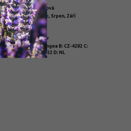
va květu
:
Bílá
,
Růžová
ba květu
:
Červenec
,
Srpen
,
Září
telné
Slunce
dmínky
:
ení
:
kontejner
nt
A: Hydrangea B: CZ-4282 C:
ssport
:
26/FP/0122 D: NL