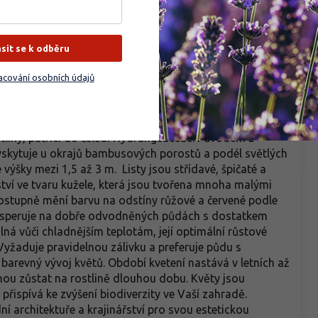
e kuželovitá květenství složená z velkých sterilních květů.
Bar
stupujícím létem se barví do velmi elegantních a sytých
Do
svou svěžest drží až do podzimu. Stonky jsou mimořádně
ásit se k odběru
Svě
 květy nepadají k zemi. Rostlina je plně mrazuvzdorná a
po
u násadu květů a udržení kompaktního tvaru důležitý
cování osobních údajů
Bal
platní jako nízký kvetoucí živý plot nebo jako zářivý
Pla
Pa
tliny, patřící do čeledi Hydrangeaceae. Původem z
yskytuje u okrajů bambusových porostů a podél světlých
výšky mezi 1,5 až 3 m. Listy jsou střídavé, špičaté a
ství ve tvaru kužele, která jsou tvořena mnoha malými
 postupně mění barvu na odstíny růžové a červené podle
rosperuje na dobře odvodněných půdách s dostatkem
lná vůči chladnějším teplotám, její optimální růstové
Vyžaduje pravidelnou zálivku a preferuje půdu s
barevný vývoj květů. Období kvetení nastává v letních až
ou zůstat na rostlině dlouhou dobu. Květy jsou
 přispívá ke zvýšení biodiverzity ve Vaší zahradě.
í architektuře a krajinářství pro svou estetickou