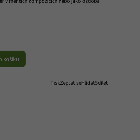
litér v menších kompozicích nebo jako ozdoba
o košíku
Tisk
Zeptat se
Hlídat
Sdílet