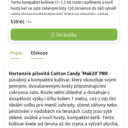
Tento kompaktní kultivar (1–1,2 m) roste vzpřímeně a tvoří
S
hustý keř se sytě zelenými listy. Od července do září vytváří
c
velmi plná kulovitá květenství, která se otevírají v zářivě
K
limetkově zelené barvě a postupem času přecházejí do
539 Kč
/ ks
d
o
jemnější krémově zelené, přičemž si zachovávají neobvyklý
t
načechraný vzhled. Pevné stonky bez problémů udrží váhu
Do košíku
k
květů. V zahradě se uplatní jako zajímavý strukturální prvek,
k
solitér nebo součást moderních trvalkových záhonů, kde
P
vynikne jeho netradiční barva a textura.
Popis
Diskuze
ř
n
Hortenzie pilovitá Cotton Candy 'Mak20' PBR
-
půvabný a kompaktní kultivar, který okouzluje svými
jemnými, dvoubarevnými květy připomínajícími
cukrovou vatu. Roste velmi úhledně a dosahuje v
dospělosti výšky i šířky kolem 1 metru, což z něj činí
ideální volbu pro menší zahrady, stinné záhony nebo
pěstování v nádobách na terasách. Listy jsou sytě
zelené, oválné a tvoří hustý, kompaktní keřík. Tento
kultivar kvete od června až do srpna a vytváří plochá,