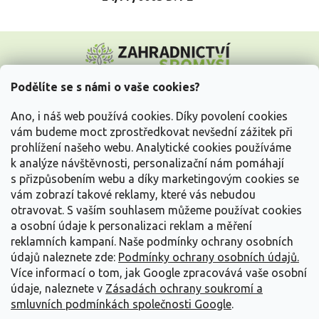
Z
á
p
a
Podělíte se s námi o vaše cookies?
t
Vše o nákupu
í
Ano, i náš web používá cookies. Díky povolení cookies
vám budeme moct zprostředkovat nevšední zážitek při
prohlížení našeho webu. Analytické cookies používáme
Informace pro Vás
k analýze návštěvnosti, personalizační nám pomáhají
s přizpůsobením webu a díky marketingovým cookies se
Kontakujte nás
vám zobrazí takové reklamy, které vás nebudou
otravovat.
S vaším souhlasem můžeme používat cookies
a osobní údaje k personalizaci reklam a měření
reklamních kampaní. Naše podmínky ochrany osobních
údajů naleznete zde:
Podmínky ochrany osobních údajů.
Více informací o tom, jak Google zpracovává vaše osobní
údaje, naleznete v
Zásadách ochrany soukromí a
smluvních podmínkách společnosti Google
.