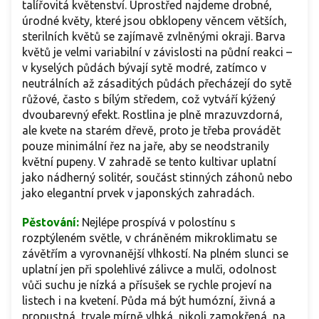
talířovitá květenství. Uprostřed najdeme drobné,
úrodné květy, které jsou obklopeny věncem větších,
sterilních květů se zajímavě zvlněnými okraji. Barva
květů je velmi variabilní v závislosti na půdní reakci –
v kyselých půdách bývají sytě modré, zatímco v
neutrálních až zásaditých půdách přecházejí do sytě
růžové, často s bílým středem, což vytváří kýžený
dvoubarevný efekt. Rostlina je plně mrazuvzdorná,
ale kvete na starém dřevě, proto je třeba provádět
pouze minimální řez na jaře, aby se neodstranily
květní pupeny. V zahradě se tento kultivar uplatní
jako nádherný solitér, součást stinných záhonů nebo
jako elegantní prvek v japonských zahradách.
Pěstování:
Nejlépe prospívá v polostínu s
rozptýleném světle, v chráněném mikroklimatu se
závětřím a vyrovnanější vlhkostí. Na plném slunci se
uplatní jen při spolehlivé zálivce a mulči, odolnost
vůči suchu je nízká a přísušek se rychle projeví na
listech i na kvetení. Půda má být humózní, živná a
propustná, trvale mírně vlhká, nikoli zamokřená, na