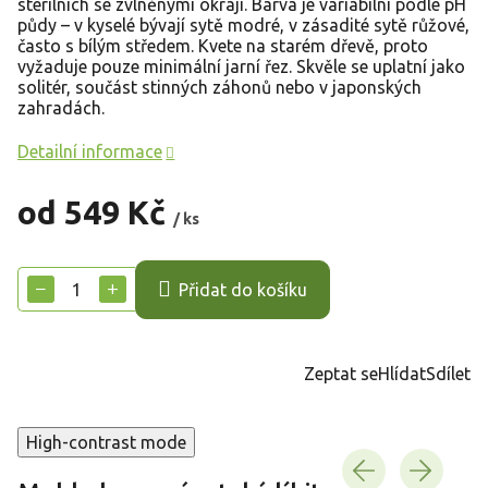
sterilních se zvlněnými okraji. Barva je variabilní podle pH
půdy – v kyselé bývají sytě modré, v zásadité sytě růžové,
často s bílým středem. Kvete na starém dřevě, proto
vyžaduje pouze minimální jarní řez. Skvěle se uplatní jako
solitér, součást stinných záhonů nebo v japonských
zahradách.
Detailní informace
od
549 Kč
/ ks
Měrná
cena:
−
+
Přidat do košíku
Zeptat se
Hlídat
Sdílet
High-contrast mode