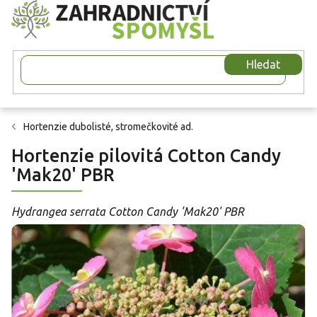
Přejít
na
obsah
Hledat
Hortenzie dubolisté, stromečkovité ad.
Hortenzie pilovitá Cotton Candy
'Mak20' PBR
Hydrangea serrata Cotton Candy 'Mak20' PBR