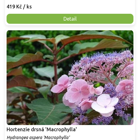
419 Kč
/ ks
Detail
Hortenzie drsná 'Macrophylla'
Hydrangea aspera 'Macrophylla'