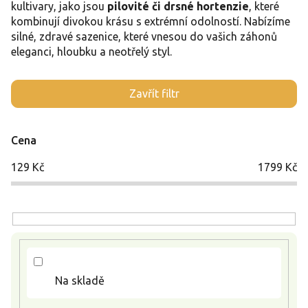
kultivary, jako jsou
pilovité či drsné hortenzie
, které
kombinují divokou krásu s extrémní odolností. Nabízíme
silné, zdravé sazenice, které vnesou do vašich záhonů
eleganci, hloubku a neotřelý styl.
V
Zavřít filtr
ý
p
i
Cena
s
p
129
Kč
1799
Kč
r
o
d
u
k
t
ů
Na skladě