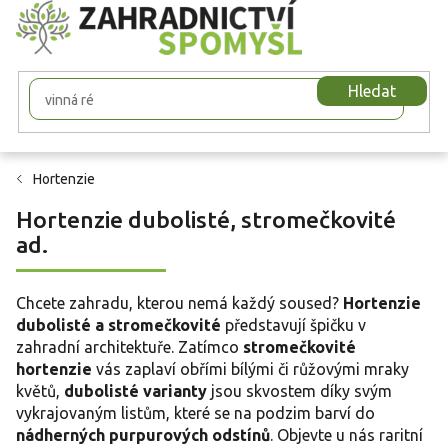
Přejít
na
obsah
Hledat
Hortenzie
Hortenzie dubolisté, stromečkovité
ad.
Chcete zahradu, kterou nemá každý soused?
Hortenzie
dubolisté a stromečkovité
představují špičku v
zahradní architektuře. Zatímco
stromečkovité
hortenzie
vás zaplaví obřími bílými či růžovými mraky
květů,
dubolisté varianty
jsou skvostem díky svým
vykrajovaným listům, které se na podzim barví do
nádherných purpurových odstínů
. Objevte u nás raritní