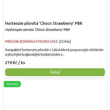
Hortenzie pilovitá 'Choco Strawberry' PBR
Hydrangea serrata 'Choco Strawberry' PBR
PŘEDOBJEDNÁVKA PODZIM 2026
(
224 ks
)
Kompaktní hortenzie pilovitá s čokoládově purpurovým olistěním
a plochými krajkovitými květenstvími v...
219 Kč
/ ks
Detail
Novinka