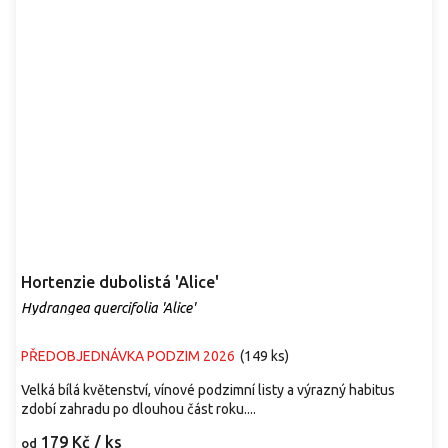
Hortenzie dubolistá 'Alice'
Hydrangea quercifolia 'Alice'
PŘEDOBJEDNÁVKA PODZIM 2026
(
149 ks
)
Velká bílá květenství, vínové podzimní listy a výrazný habitus
zdobí zahradu po dlouhou část roku....
179 Kč
/ ks
od