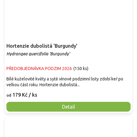
Hortenzie dubolistá 'Burgundy'
Hydrangea quercifolia 'Burgundy'
PŘEDOBJEDNÁVKA PODZIM 2026
(
150 ks
)
Bílé kuželovité květy a sytě vínové podzimní listy zdobí keř po
velkou část roku. Hortenzie dubolistá...
179 Kč
/ ks
od
Detail