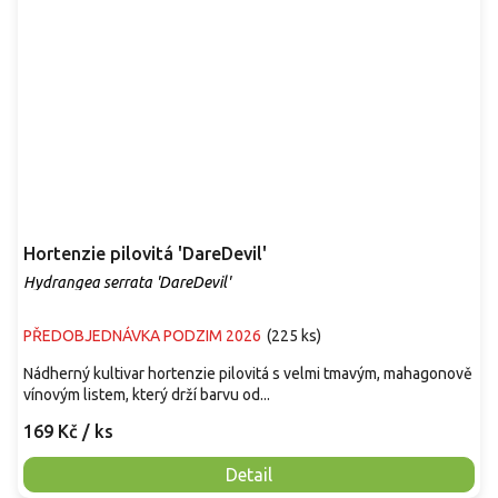
Hortenzie pilovitá 'DareDevil'
Hydrangea serrata 'DareDevil'
PŘEDOBJEDNÁVKA PODZIM 2026
(
225 ks
)
Nádherný kultivar hortenzie pilovitá s velmi tmavým, mahagonově
vínovým listem, který drží barvu od...
169 Kč
/ ks
Detail