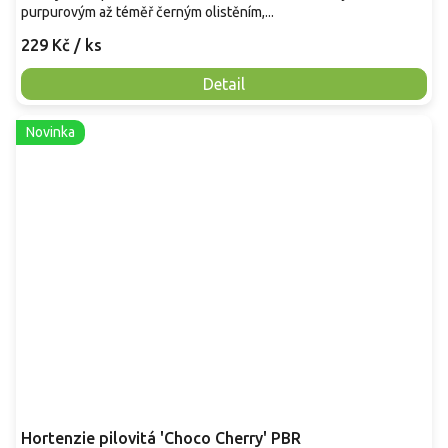
purpurovým až téměř černým olistěním,...
229 Kč
/ ks
Detail
Novinka
Hortenzie pilovitá 'Choco Cherry' PBR