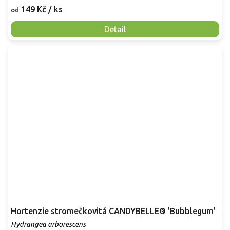
149 Kč
/ ks
od
Detail
Hortenzie stromečkovitá CANDYBELLE® 'Bubblegum'
Hydrangea arborescens