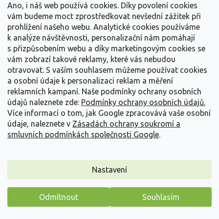
Ano, i náš web používá cookies. Díky povolení cookies
Detail
vám budeme moct zprostředkovat nevšední zážitek při
prohlížení našeho webu. Analytické cookies používáme
k analýze návštěvnosti, personalizační nám pomáhají
s přizpůsobením webu a díky marketingovým cookies se
vám zobrazí takové reklamy, které vás nebudou
otravovat.
S vaším souhlasem můžeme používat cookies
a osobní údaje k personalizaci reklam a měření
reklamních kampaní. Naše podmínky ochrany osobních
údajů naleznete zde:
Podmínky ochrany osobních údajů.
Více informací o tom, jak Google zpracovává vaše osobní
údaje, naleznete v
Zásadách ochrany soukromí a
smluvních podmínkách společnosti Google
.
Nastavení
Hortenzie pilovitá 'Blue Clouds' PBR
Odmítnout
Souhlasím
Hydrangea serrata 'Blue Clouds' PBR
Máme pro vás malý dárek