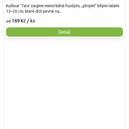
Kultivar 'Tara' zaujme mimořádně hustými, „plnými“ bílými latami
15–20 cm, které drží pevně na...
169 Kč
/ ks
od
Detail