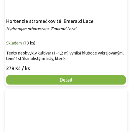
Hortenzie stromečkovitá 'Emerald Lace'
Hydrangea arborescens 'Emerald Lace'
Skladem
(
13 ks
)
Tento neobvyklý kultivar (1–1,2 m) vyniká hluboce vykrajovanými,
téměř stříhanolistými listy, které...
279 Kč
/ ks
Detail