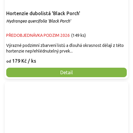
Hortenzie dubolistá 'Black Porch'
Hydrangea quercifolia 'Black Porch'
PŘEDOBJEDNÁVKA PODZIM 2026
(
149 ks
)
Výrazné podzimní zbarvení listů a dlouhá okrasnost dělají z této
hortenzie nepřehlédnutelný prvek...
179 Kč
/ ks
od
Detail