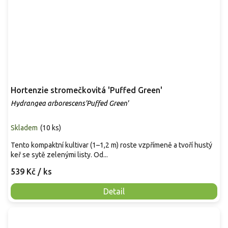
Hortenzie stromečkovitá 'Puffed Green'
Hydrangea arborescens'Puffed Green'
Skladem
(
10 ks
)
Tento kompaktní kultivar (1–1,2 m) roste vzpřímeně a tvoří hustý
keř se sytě zelenými listy. Od...
539 Kč
/ ks
Detail