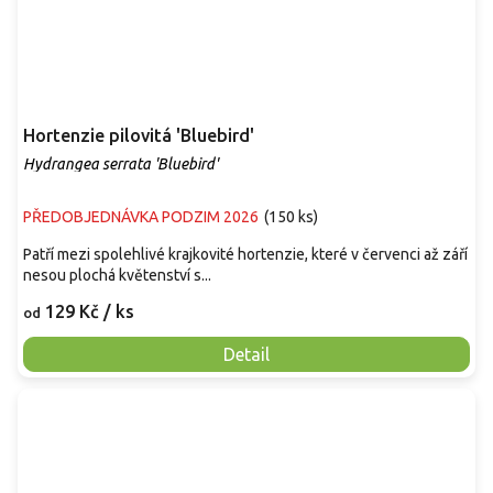
Hortenzie pilovitá 'Bluebird'
Hydrangea serrata 'Bluebird'
PŘEDOBJEDNÁVKA PODZIM 2026
(
150 ks
)
Patří mezi spolehlivé krajkovité hortenzie, které v červenci až září
nesou plochá květenství s...
129 Kč
/ ks
od
Detail