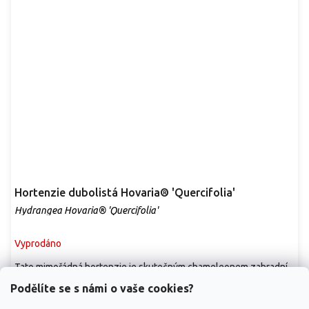
Hortenzie dubolistá Hovaria® 'Quercifolia'
Hydrangea Hovaria® 'Quercifolia'
Vyprodáno
Tato mimořádná hortenzie je skutečným chameleonem zahradní
architektury. Hlavní předností je její...
Podělíte se s námi o vaše cookies?
1 799 Kč
/ ks