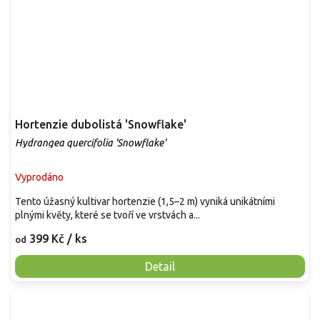
Hortenzie dubolistá 'Snowflake'
Hydrangea quercifolia 'Snowflake'
Vyprodáno
Tento úžasný kultivar hortenzie (1,5–2 m) vyniká unikátními
plnými květy, které se tvoří ve vrstvách a...
399 Kč
/ ks
od
Detail