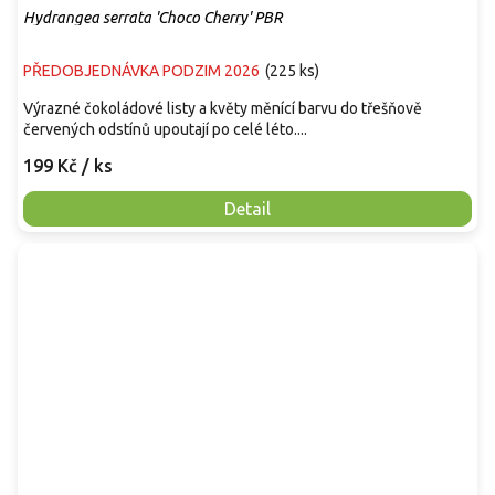
Hydrangea serrata 'Choco Cherry' PBR
PŘEDOBJEDNÁVKA PODZIM 2026
(
225 ks
)
Výrazné čokoládové listy a květy měnící barvu do třešňově
červených odstínů upoutají po celé léto....
199 Kč
/ ks
Detail