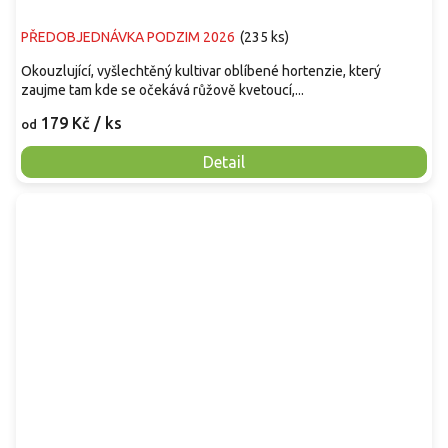
PŘEDOBJEDNÁVKA PODZIM 2026
(
235 ks
)
Okouzlující, vyšlechtěný kultivar oblíbené hortenzie, který
zaujme tam kde se očekává růžově kvetoucí,...
179 Kč
/ ks
od
Detail