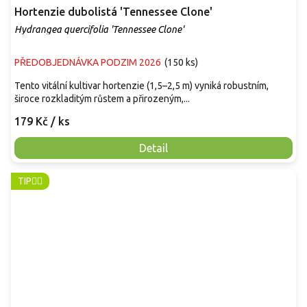
Hortenzie dubolistá 'Tennessee Clone'
Hydrangea quercifolia 'Tennessee Clone'
PŘEDOBJEDNÁVKA PODZIM 2026
(
150 ks
)
Tento vitální kultivar hortenzie (1,5–2,5 m) vyniká robustním,
široce rozkladitým růstem a přirozeným,...
179 Kč
/ ks
Detail
TIP👈🏻