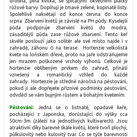
drobná, plná kvítka, se špičatými okvětními plátky
růžové barvy. Doplňují je tmavě zelené, kopinaté listy.
Spolehlivě nakvétají od konce června do konce
srpna. Zbarvení květů je závislé na PH půdy. Kyselejší
půda podporuje zbarvení květů do modra,
zásaditější půda zase růžové zbarvení.
Tento keř
skvěle poslouží jako solitér ale své místo najde i v
zahradě, záhonu či na terase. Hortenzie velkolistá
kvete na loňském dřevě, proto na jaře odstraňujeme
jen mrazem poškozené vrcholy výhonů. Celkově je
hortenzie oblíbeným prvkem do zahrad, přináší
vznešený a romantický vzhled do každé
zahrady.
Hortenzie je středně náročná na pěstování,
pokud jí ale dopřejete příznivé podmínky pěstování,
odvděčí se vám bujným růstem a bohatým kvetením.
Pěstování:
Jedná se o listnaté, opadavé keře,
pocházející z Japonska, dorůstající do výšky cca
50cm-3m (záleží na jednotlivých kultivarech). Jsou
atraktivní díky barevné škále květů, které tvoří plochý,
půlkulovitý nebo kulovitý tvar. Co se týče barevnosti