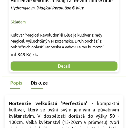
Hortenzie velkolistá 'Magical Revolution'® blue
H
Hydrangea m. 'Magical Revolution'® blue
H
Skladem
S
K
Kultivar 'Magical Revolution'® Blue je kultivar z řady
š
Magical, vyšlechtěný v Nizozemsku. Druh pochází z
H
pobřežních oblastí Japonska a vyhovuje mu humózní,
h
2
rovnoměrně vlhká půda. Keř je hustě větvený s pevnými
od 849 Kč
/ ks
0
výhony, obvykle 0,8–1,2 m × 0,8–1,2 m. Listy jsou tuhé,
z
tmavě zelené. Od července do září nese kulovitá květenství
Detail
1
10–15 cm. V kyselé půdě se květy otevírají modře, během
n
zrání přecházejí do limetkově zelených a fialových tónů.
d
Popis
Diskuze
Uplatní se jako solitéra i ve skupině, dobře ladí s bohyškami a
p
kapradinami, květy jsou vhodné i k sušení.
Hortenzie velkolistá 'Perfection'
-
kompaktní
kultivar, který se pyšní svým jemným a půvabným
květenstvím. V dospělosti dorůstá do výšky 50 -
100cm. Velká květenství (15-20cm v průměru) tvoří