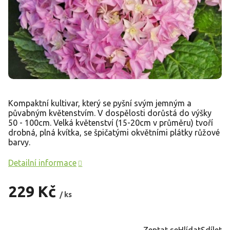
Kompaktní kultivar, který se pyšní svým jemným a
půvabným květenstvím. V dospělosti dorůstá do výšky
50 - 100cm. Velká květenství (15-20cm v průměru) tvoří
drobná, plná kvítka, se špičatými okvětními plátky růžové
barvy.
Detailní informace
229 Kč
/ ks
Měrná
cena:
Zeptat se
Hlídat
Sdílet