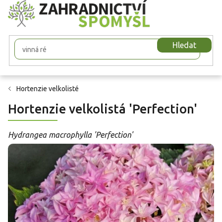
Přejít
na
obsah
Hledat
Hortenzie velkolisté
Hortenzie velkolistá 'Perfection'
Hydrangea macrophylla 'Perfection'