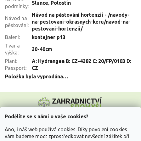
Slunce
,
Polostín
podmínky
:
Návod na pěstování hortenzií - /navody-
Návod na
na-pestovani-okrasnych-keru/navod-na-
pěstování
:
pestovani-hortenzii/
Balení
:
kontejner p13
Tvar a
20-40cm
výška
:
Plant
A: Hydrangea B: CZ-4282 C: 20/FP/0103 D:
Passport
:
CZ
Položka byla vyprodána…
Z
á
p
a
Podělíte se s námi o vaše cookies?
t
Vše o nákupu
í
Ano, i náš web používá cookies. Díky povolení cookies
vám budeme moct zprostředkovat nevšední zážitek při