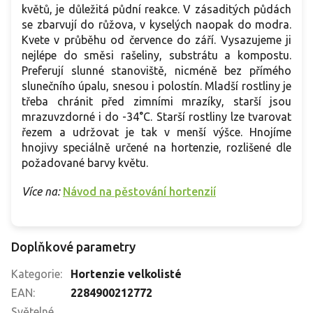
květů, je důležitá půdní reakce. V zásaditých půdách
se zbarvují do růžova, v kyselých naopak do modra.
Kvete v průběhu od července do září. Vysazujeme ji
nejlépe do směsi rašeliny, substrátu a kompostu.
Preferují slunné stanoviště, nicméně bez přímého
slunečního úpalu, snesou i polostín. Mladší rostliny je
třeba chránit před zimními mrazíky, starší jsou
mrazuvzdorné i do -34°C. Starší rostliny lze tvarovat
řezem a udržovat je tak v menší výšce. Hnojíme
hnojivy speciálně určené na hortenzie, rozlišené dle
požadované barvy květu.
Více na:
Návod na pěstování hortenzií
Doplňkové parametry
Kategorie
:
Hortenzie velkolisté
EAN
:
2284900212772
Světelné