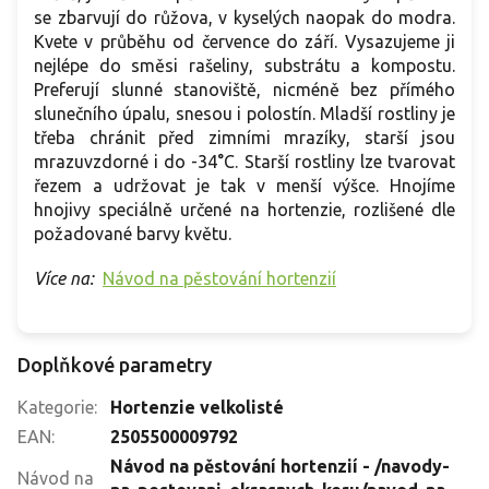
se zbarvují do růžova, v kyselých naopak do modra.
Kvete v průběhu od července do září. Vysazujeme ji
nejlépe do směsi rašeliny, substrátu a kompostu.
Preferují slunné stanoviště, nicméně bez přímého
slunečního úpalu, snesou i polostín. Mladší rostliny je
třeba chránit před zimními mrazíky, starší jsou
mrazuvzdorné i do -34°C. Starší rostliny lze tvarovat
řezem a udržovat je tak v menší výšce. Hnojíme
hnojivy speciálně určené na hortenzie, rozlišené dle
požadované barvy květu.
Více na:
Návod na pěstování hortenzií
Doplňkové parametry
Kategorie
:
Hortenzie velkolisté
EAN
:
2505500009792
Návod na pěstování hortenzií - /navody-
Návod na