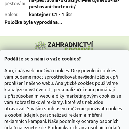
na-pestovani-okrasnych-keru/navod-na-
pěstování
:
pestovani-hortenzii/
Balení
:
kontejner C1 - 1 litr
Položka byla vyprodána…
Z
á
p
a
Podělíte se s námi o vaše cookies?
t
Vše o nákupu
í
Ano, i náš web používá cookies. Díky povolení cookies
vám budeme moct zprostředkovat nevšední zážitek při
prohlížení našeho webu. Analytické cookies používáme
Informace pro Vás
k analýze návštěvnosti, personalizační nám pomáhají
s přizpůsobením webu a díky marketingovým cookies se
Kontakujte nás
vám zobrazí takové reklamy, které vás nebudou
otravovat.
S vaším souhlasem můžeme používat cookies
a osobní údaje k personalizaci reklam a měření
reklamních kampaní. Naše podmínky ochrany osobních
údajů naleznete zde:
Podmínky ochrany osobních údajů.