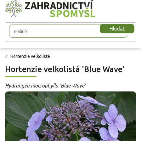
Přejít
na
obsah
Hledat
Hortenzie velkolisté
Hortenzie velkolistá 'Blue Wave'
Hydrangea macrophylla 'Blue Wave'