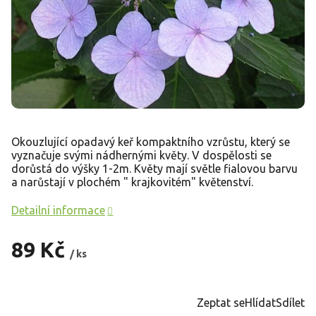
Okouzlující opadavý keř kompaktního vzrůstu, který se
vyznačuje svými nádhernými květy. V dospělosti se
dorůstá do výšky 1-2m. Květy mají světle fialovou barvu
a narůstají v plochém " krajkovitém" květenství.
Detailní informace
89 Kč
/ ks
Měrná
cena:
Zeptat se
Hlídat
Sdílet