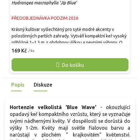
Hydrangea macrophylla 'Jip Blue'
H
PŘEDOBJEDNÁVKA PODZIM 2026
S
Krásný kultivar vyšlechtěný pro sytě modré akcenty v
K
polostinných partiích zahrady. Vytváří kompaktní keř vysoký
j
přibližně 1–1,5 m, s obdobnou šířkou a pevnými výhony. Od
p
června do září je pokrytý kulovitými květenstvími, která se v
n
169 Kč
9
/ ks
kyselé půdě barví do modrých až modrofialových tónů. V
V
polostínu, v humózní, mírně kyselé a nevysychavé půdě
e
Do košíku
kvete spolehlivě a uplatní se i v nádobách. Rostlina se hodí
s
do záhonů, k jezírkům i do prostorných nádob.
p
Popis
Diskuze
Hortenzie velkolistá 'Blue Wave'
-
okouzlující
opadavý keř kompaktního vzrůstu, který se vyznačuje
svými nádhernými květy. V dospělosti se dorůstá do
výšky 1-2m. Květy mají světle fialovou barvu a
narůstají v plochém " krajkovitém" květenství.