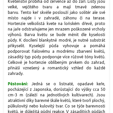
Květenství probíhá od července až do září. Listy jsou
velké, vejčitého tvaru a mají tmavě zelenou
barvu.
Tento keř skvěle poslouží jako solitér ale své
místo najde i v zahradě, záhonu či na terase.
Hortenzie velkolistá kvete na loňském dřevě, proto
na jaře odstraňujeme jen mrazem poškozené vrcholy
výhonů. Barva květu se bude měnit dle kyselosti
půdy. K docílení blankytně modré, je nutné substrát
přikyselit. Kyselejší půda vyhovuje a pomáhá
podporovat fialovému a modrému zbarvení květů,
zásaditý typ půdy podporuje více růžové tóny květů.
Celkově je hortenzie oblíbeným prvkem do zahrad,
přináší vznešený a romantický vzhled do každé
zahrady.
Pěstování:
Jedná se o listnaté, opadavé keře,
pocházející z Japonska, dorůstající do výšky cca 50
cm-3 m (záleží na jednotlivých kultivarech). Jsou
atraktivní díky barevné škále květů, které tvoří plochý,
půlkulovitý nebo kulovitý tvar. Co se týče barevnosti
květů, je důležitá půdní reakce. V zásaditých půdách