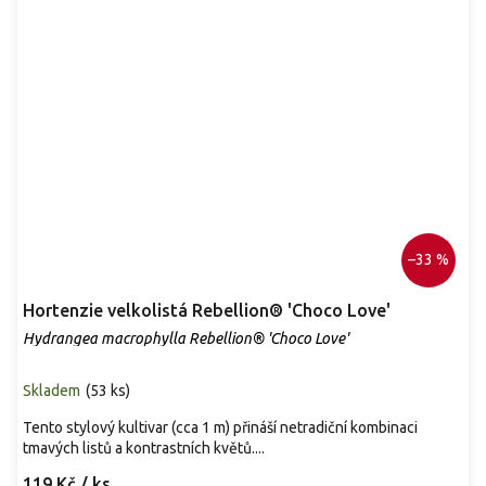
–33 %
Hortenzie velkolistá Rebellion® 'Choco Love'
Hydrangea macrophylla Rebellion® 'Choco Love'
Skladem
(
53 ks
)
Tento stylový kultivar (cca 1 m) přináší netradiční kombinaci
tmavých listů a kontrastních květů....
119 Kč
/ ks