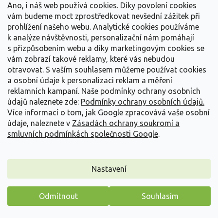
Ano, i náš web používá cookies. Díky povolení cookies
vám budeme moct zprostředkovat nevšední zážitek při
prohlížení našeho webu. Analytické cookies používáme
k analýze návštěvnosti, personalizační nám pomáhají
s přizpůsobením webu a díky marketingovým cookies se
vám zobrazí takové reklamy, které vás nebudou
otravovat.
S vaším souhlasem můžeme používat cookies
a osobní údaje k personalizaci reklam a měření
reklamních kampaní. Naše podmínky ochrany osobních
údajů naleznete zde:
Podmínky ochrany osobních údajů.
Více informací o tom, jak Google zpracovává vaše osobní
údaje, naleznete v
Zásadách ochrany soukromí a
smluvních podmínkách společnosti Google
.
Hortenzie velkolistá Rembrandt® 'Bella Pesche'
Nastavení
Hydrangea macrophyllaRembrandt® 'Bella Pesche'
Odmítnout
Souhlasím
Skladem
(
63 ks
)
Máme pro vás malý dárek
Zajímavý kultivar pro pěstitele, kteří mají rádi proměnlivost barev