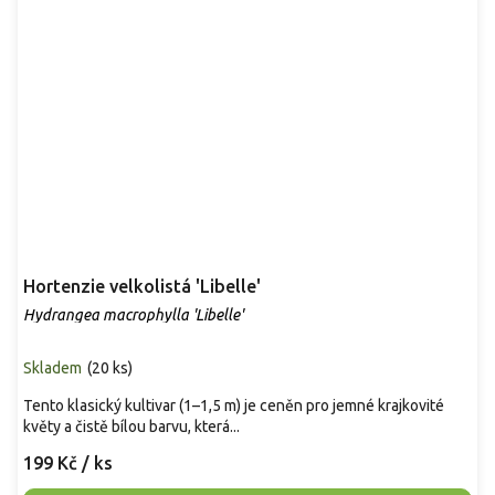
Hortenzie velkolistá 'Libelle'
Hydrangea macrophylla 'Libelle'
Skladem
(
20 ks
)
Tento klasický kultivar (1–1,5 m) je ceněn pro jemné krajkovité
květy a čistě bílou barvu, která...
199 Kč
/ ks