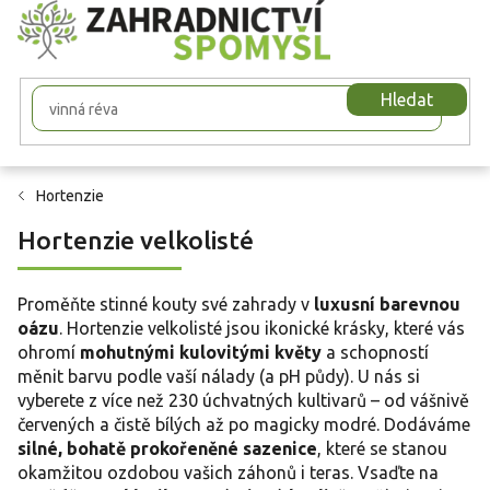
Přejít
na
obsah
Hledat
Hortenzie
Hortenzie velkolisté
Proměňte stinné kouty své zahrady v
luxusní barevnou
oázu
. Hortenzie velkolisté jsou ikonické krásky, které vás
ohromí
mohutnými kulovitými květy
a schopností
měnit barvu podle vaší nálady (a pH půdy). U nás si
vyberete z více než 230 úchvatných kultivarů – od vášnivě
červených a čistě bílých až po magicky modré. Dodáváme
silné, bohatě prokořeněné sazenice
, které se stanou
okamžitou ozdobou vašich záhonů i teras. Vsaďte na