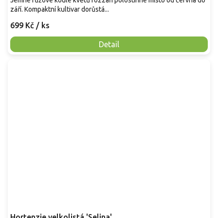
Jemné růžové koule květů rozzáří polostinné místo od června do
září. Kompaktní kultivar dorůstá...
699 Kč
/ ks
Detail
Hortenzie velkolistá 'Selina'