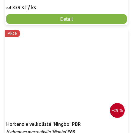
339 Kč
/ ks
od
Detail
Akce
–29 %
Hortenzie velkolistá 'Ningbo' PBR
Hydrangea macrophylla 'Ningbo' PBR