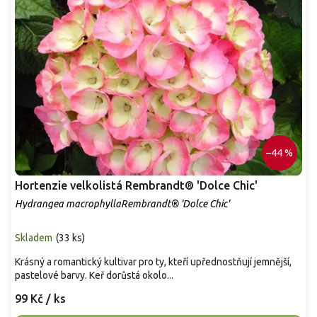
–44 %
Hortenzie velkolistá Rembrandt® 'Dolce Chic'
Hydrangea macrophyllaRembrandt® 'Dolce Chic'
Skladem
(
33 ks
)
Krásný a romantický kultivar pro ty, kteří upřednostňují jemnější,
pastelové barvy. Keř dorůstá okolo...
99 Kč
/ ks