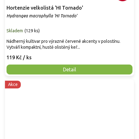
Hortenzie velkolistá 'HI Tornado'
Hydrangea macrophylla 'HI Tornado'
Skladem
(
129 ks
)
Nádherný kultivar pro výrazné červené akcenty v polostínu.
Vytváří kompaktní, hustě olistěný keř...
119 Kč
/ ks
Detail
Akce