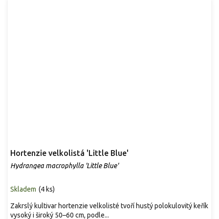
Hortenzie velkolistá 'Little Blue'
Hydrangea macrophylla 'Little Blue'
Skladem
(
4 ks
)
Zakrslý kultivar hortenzie velkolisté tvoří hustý polokulovitý keřík
vysoký i široký 50–60 cm, podle...