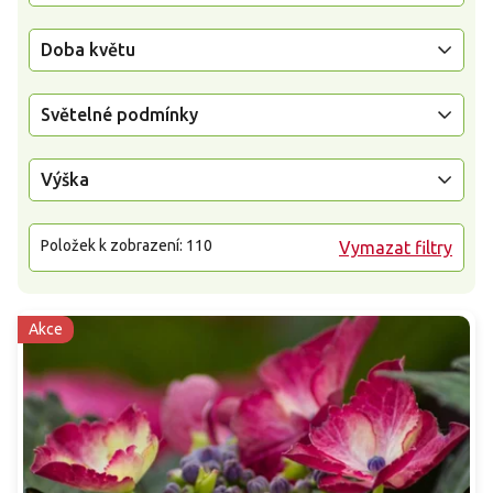
Doba květu
Světelné podmínky
Výška
Položek k zobrazení:
110
Vymazat filtry
Akce