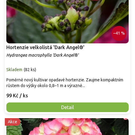
–41 %
Hortenzie velkolistá 'Dark Angel®'
Hydrangea macrophylla 'Dark Angel®'
Skladem
(
82 ks
)
Poměrně nový kultivar opadavé hortenzie. Zaujme kompaktním
růstem do výšky okolo 0,8–1 m a výrazně...
99 Kč
/ ks
Detail
Akce