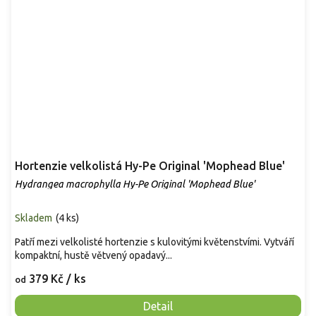
Hortenzie velkolistá Hy-Pe Original 'Mophead Blue'
Hydrangea macrophylla Hy-Pe Original 'Mophead Blue'
Skladem
(
4 ks
)
Patří mezi velkolisté hortenzie s kulovitými květenstvími. Vytváří
kompaktní, hustě větvený opadavý...
379 Kč
/ ks
od
Detail