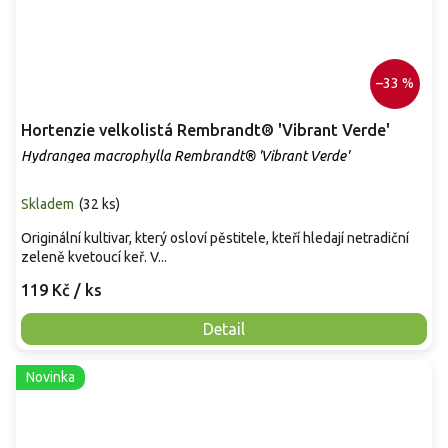
–33 %
Hortenzie velkolistá Rembrandt® 'Vibrant Verde'
Hydrangea macrophylla Rembrandt® 'Vibrant Verde'
Skladem
(
32 ks
)
Originální kultivar, který osloví pěstitele, kteří hledají netradiční
zeleně kvetoucí keř. V...
119 Kč
/ ks
Detail
Novinka