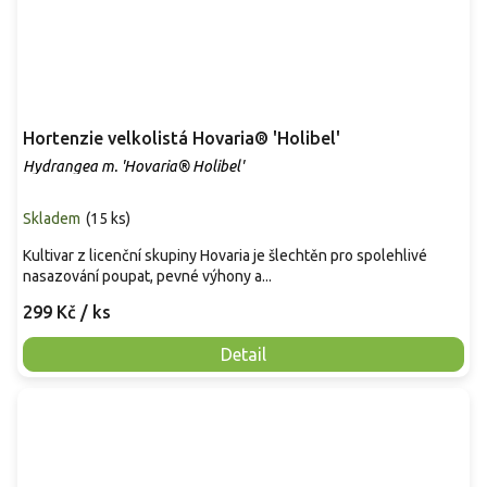
Hortenzie velkolistá Hovaria® 'Holibel'
Hydrangea m. 'Hovaria® Holibel'
Skladem
(
15 ks
)
Kultivar z licenční skupiny Hovaria je šlechtěn pro spolehlivé
nasazování poupat, pevné výhony a...
299 Kč
/ ks
Detail