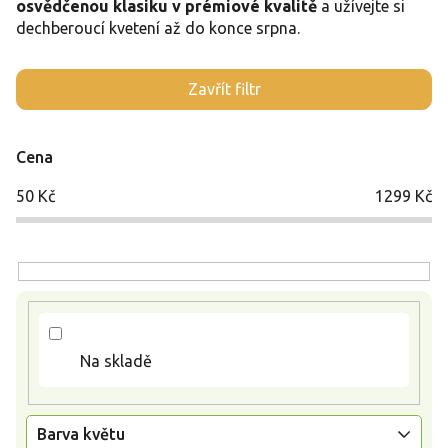
osvědčenou klasiku v prémiové kvalitě
a užívejte si
dechberoucí kvetení až do konce srpna.
V
Zavřít filtr
ý
p
i
Cena
s
p
50
Kč
1299
Kč
r
o
d
u
k
t
ů
Na skladě
Barva květu