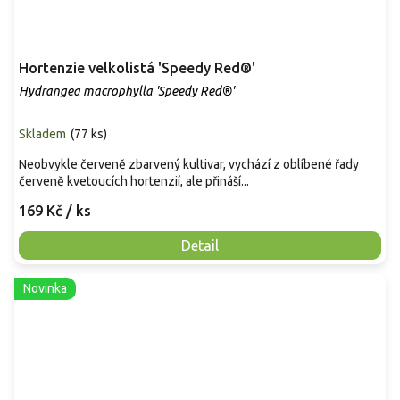
Hortenzie velkolistá 'Speedy Red®'
Hydrangea macrophylla 'Speedy Red®'
Skladem
(
77 ks
)
Neobvykle červeně zbarvený kultivar, vychází z oblíbené řady
červeně kvetoucích hortenzií, ale přináší...
169 Kč
/ ks
Detail
Novinka