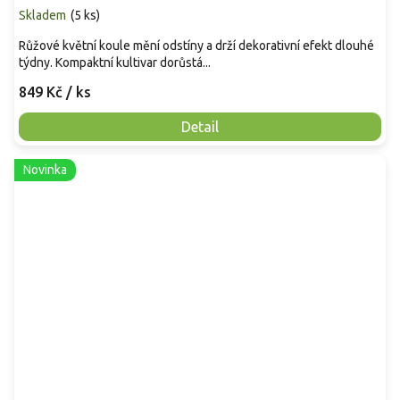
Skladem
(
5 ks
)
Růžové květní koule mění odstíny a drží dekorativní efekt dlouhé
týdny. Kompaktní kultivar dorůstá...
849 Kč
/ ks
Detail
Novinka