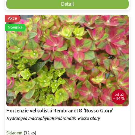
Detail
Akce
Novinka
od
až
–44 %
Hortenzie velkolistá Rembrandt® 'Rosso Glory'
Hydrangea macrophyllaRembrandt® 'Rosso Glory'
Skladem
(
32 ks
)