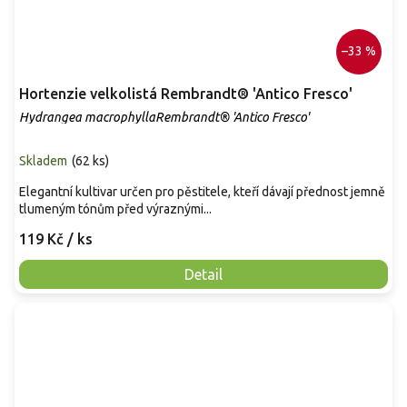
–33 %
Hortenzie velkolistá Rembrandt® 'Antico Fresco'
Hydrangea macrophyllaRembrandt® 'Antico Fresco'
Skladem
(
62 ks
)
Elegantní kultivar určen pro pěstitele, kteří dávají přednost jemně
tlumeným tónům před výraznými...
119 Kč
/ ks
Detail