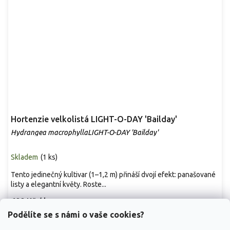
Hortenzie velkolistá LIGHT-O-DAY 'Bailday'
Hydrangea macrophyllaLIGHT-O-DAY 'Bailday'
Skladem
(
1 ks
)
Tento jedinečný kultivar (1–1,2 m) přináší dvojí efekt: panašované
listy a elegantní květy. Roste...
699 Kč
/ ks
Podělíte se s námi o vaše cookies?
Detail