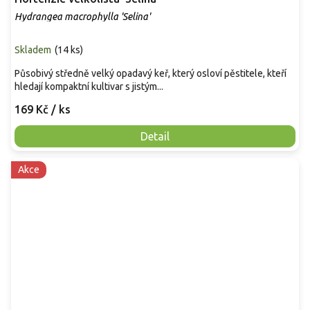
Hydrangea macrophylla 'Selina'
Skladem
(
14 ks
)
Působivý středně velký opadavý keř, který osloví pěstitele, kteří
hledají kompaktní kultivar s jistým...
169 Kč
/ ks
Detail
Akce