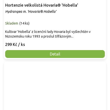
Hortenzie velkolistá Hovaria® 'Hobella'
Hydrangea m. 'Hovaria® Hobella'
Skladem
(
14 ks
)
Kultivar 'Hobella' z licenční řady Hovaria byl vyšlechtěn v
Nizozemsku roku 1993 a proslul třífázovým...
299 Kč
/ ks
Detail