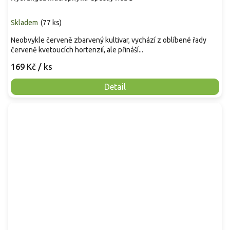
Skladem
(
77 ks
)
Neobvykle červeně zbarvený kultivar, vychází z oblíbené řady
červeně kvetoucích hortenzií, ale přináší...
169 Kč
/ ks
Detail