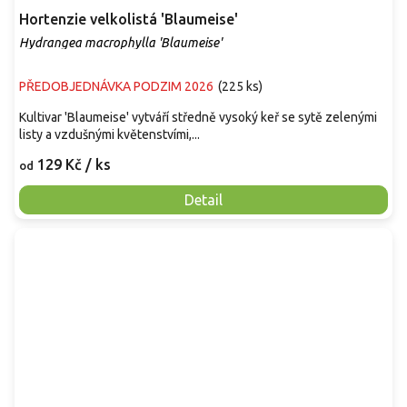
Hortenzie velkolistá 'Blaumeise'
Hydrangea macrophylla 'Blaumeise'
PŘEDOBJEDNÁVKA PODZIM 2026
(
225 ks
)
Kultivar 'Blaumeise' vytváří středně vysoký keř se sytě zelenými
listy a vzdušnými květenstvími,...
129 Kč
/ ks
od
Detail