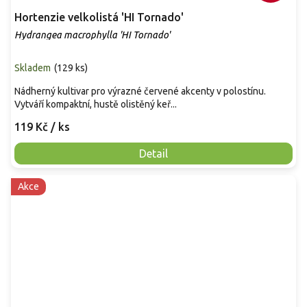
Hortenzie velkolistá 'HI Tornado'
Hydrangea macrophylla 'HI Tornado'
Skladem
(
129 ks
)
Nádherný kultivar pro výrazné červené akcenty v polostínu.
Vytváří kompaktní, hustě olistěný keř...
119 Kč
/ ks
Detail
Akce