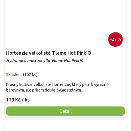
–29 %
Hortenzie velkolistá 'Flame Hot Pink'®
Hydrangea macrophylla 'Flame Hot Pink'®
Skladem
(
102 ks
)
Krásný kultivar velkolisté hortenzie, který patří k výrazně
barevným, ale přitom dobře ovladatelným...
119 Kč
/ ks
Detail