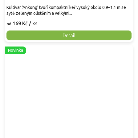
Kultivar 'Ankong' tvoří kompaktní keř vysoký okolo 0,9–1,1 m se
sytě zeleným olistěním a velkými...
169 Kč
/ ks
od
Detail
Novinka