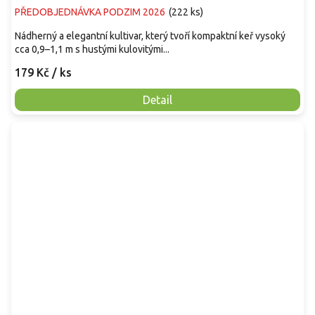
PŘEDOBJEDNÁVKA PODZIM 2026
(
222 ks
)
Nádherný a elegantní kultivar, který tvoří kompaktní keř vysoký
cca 0,9–1,1 m s hustými kulovitými...
179 Kč
/ ks
Detail