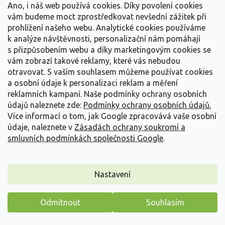
Ano, i náš web používá cookies. Díky povolení cookies
vám budeme moct zprostředkovat nevšední zážitek při
prohlížení našeho webu. Analytické cookies používáme
k analýze návštěvnosti, personalizační nám pomáhají
s přizpůsobením webu a díky marketingovým cookies se
vám zobrazí takové reklamy, které vás nebudou
otravovat.
S vaším souhlasem můžeme používat cookies
a osobní údaje k personalizaci reklam a měření
reklamních kampaní. Naše podmínky ochrany osobních
údajů naleznete zde:
Podmínky ochrany osobních údajů.
Více informací o tom, jak Google zpracovává vaše osobní
údaje, naleznete v
Zásadách ochrany soukromí a
smluvních podmínkách společnosti Google
.
Hortenzie velkolistá 'Florentina®'
Nastavení
Hydrangea macrophylla 'Florentina'
Odmítnout
Souhlasím
PŘEDOBJEDNÁVKA PODZIM 2026
(
224 ks
)
Máme pro vás malý dárek
Okrasný opadavý keř, s velmi jemným květenstvím. Zaujme