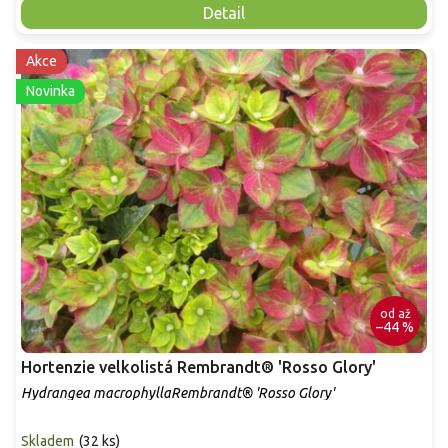
Detail
Akce
Novinka
od
až
–44 %
Hortenzie velkolistá Rembrandt® 'Rosso Glory'
Hydrangea macrophyllaRembrandt® 'Rosso Glory'
Skladem
(
32 ks
)