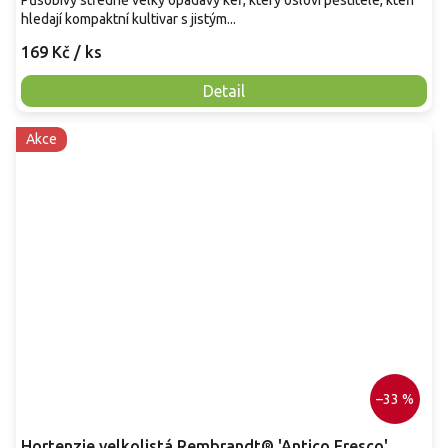
Působivý středně velký opadavý keř, který osloví pěstitele, kteří
hledají kompaktní kultivar s jistým...
169 Kč
/ ks
Detail
Akce
–33 %
Hortenzie velkolistá Rembrandt® 'Antico Fresco'