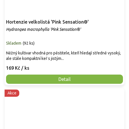
Hortenzie velkolistá 'Pink Sensation®'
Hydrangea macrophylla 'Pink Sensation®'
Skladem
(
92 ks
)
Něžný kultivar vhodná pro pěstitele, kteří hledají středně vysoký,
ale stále kompaktní keř s jistým...
169 Kč
/ ks
Detail
Akce