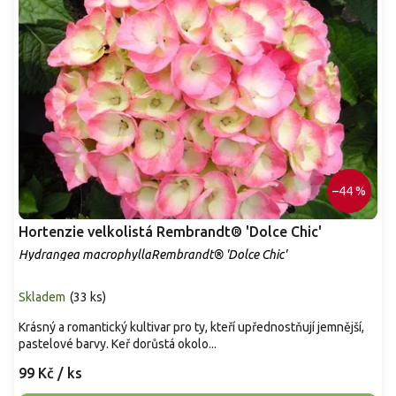
–44 %
Hortenzie velkolistá Rembrandt® 'Dolce Chic'
Hydrangea macrophyllaRembrandt® 'Dolce Chic'
Skladem
(
33 ks
)
Krásný a romantický kultivar pro ty, kteří upřednostňují jemnější,
pastelové barvy. Keř dorůstá okolo...
99 Kč
/ ks