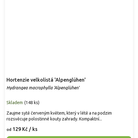
Hortenzie velkolistá 'Alpenglühen'
Hydrangea macrophylla 'Alpenglühen'
Skladem
(
148 ks
)
Zaujme sytě červeným květem, který v létě a na podzim
rozsvěcuje polostinné kouty zahrady. Kompaktní...
129 Kč
/ ks
od