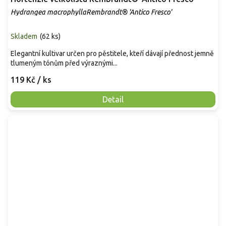
Hydrangea macrophyllaRembrandt® 'Antico Fresco'
Skladem
(
62 ks
)
Elegantní kultivar určen pro pěstitele, kteří dávají přednost jemně
tlumeným tónům před výraznými...
119 Kč
/ ks
Detail