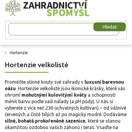
Přejít
na
obsah
Hledat
Hortenzie
Hortenzie velkolisté
Proměňte stinné kouty své zahrady v
luxusní barevnou
oázu
. Hortenzie velkolisté jsou ikonické krásky, které vás
ohromí
mohutnými kulovitými květy
a schopností
měnit barvu podle vaší nálady (a pH půdy). U nás si
vyberete z více než 230 úchvatných kultivarů – od vášnivě
červených a čistě bílých až po magicky modré. Dodáváme
silné, bohatě prokořeněné sazenice
, které se stanou
okamžitou ozdobou vašich záhonů i teras. Vsaďte na