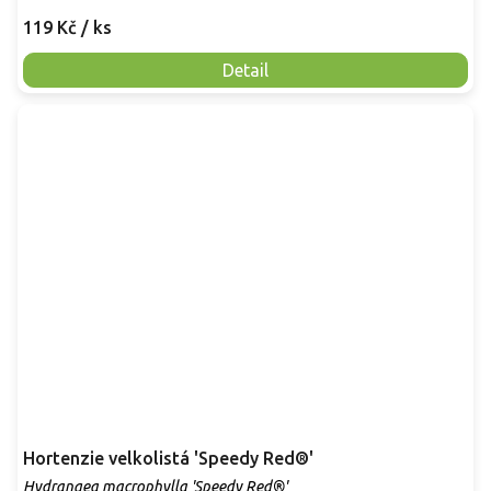
119 Kč
/ ks
Detail
Hortenzie velkolistá 'Speedy Red®'
Hydrangea macrophylla 'Speedy Red®'