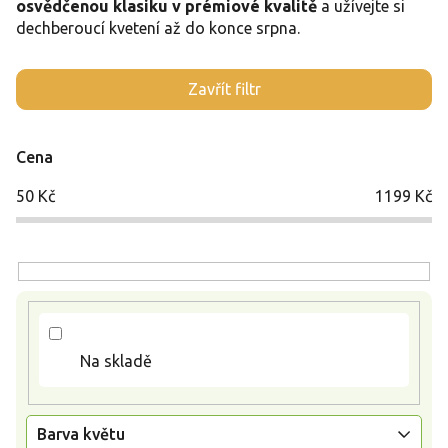
osvědčenou klasiku v prémiové kvalitě
a užívejte si
dechberoucí kvetení až do konce srpna.
V
Zavřít filtr
ý
p
i
Cena
s
p
50
Kč
1199
Kč
r
o
d
u
k
t
ů
Na skladě
Barva květu