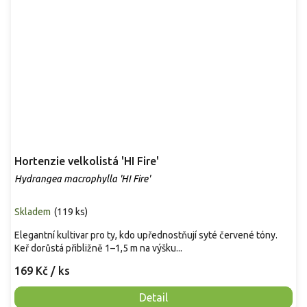
Hortenzie velkolistá 'HI Fire'
Hydrangea macrophylla 'HI Fire'
Skladem
(
119 ks
)
Elegantní kultivar pro ty, kdo upřednostňují syté červené tóny.
Keř dorůstá přibližně 1–1,5 m na výšku...
169 Kč
/ ks
Detail