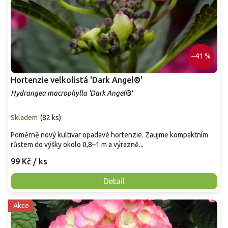
–41 %
Hortenzie velkolistá 'Dark Angel®'
Hydrangea macrophylla 'Dark Angel®'
Skladem
(
82 ks
)
Poměrně nový kultivar opadavé hortenzie. Zaujme kompaktním
růstem do výšky okolo 0,8–1 m a výrazně...
99 Kč
/ ks
Detail
Akce