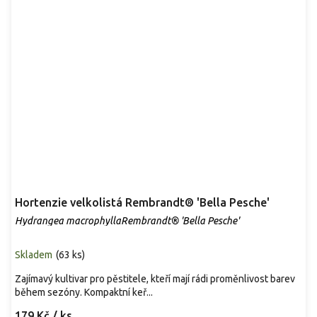
Hortenzie velkolistá Rembrandt® 'Bella Pesche'
Hydrangea macrophyllaRembrandt® 'Bella Pesche'
Skladem
(
63 ks
)
Zajímavý kultivar pro pěstitele, kteří mají rádi proměnlivost barev
během sezóny. Kompaktní keř...
179 Kč
/ ks