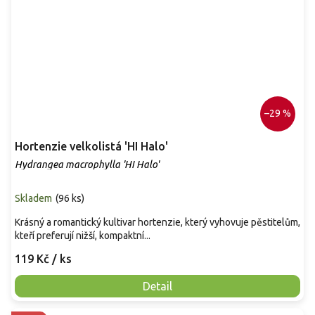
–29 %
Hortenzie velkolistá 'HI Halo'
Hydrangea macrophylla 'HI Halo'
Skladem
(
96 ks
)
Krásný a romantický kultivar hortenzie, který vyhovuje pěstitelům,
kteří preferují nižší, kompaktní...
119 Kč
/ ks
Detail