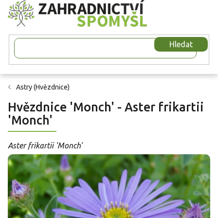
Přejít
na
obsah
Hledat
Astry (Hvězdnice)
Hvězdnice 'Monch' - Aster frikartii
'Monch'
Aster frikartii 'Monch'