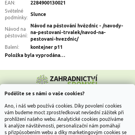
EAN
:
2284900130021
Světelné
Slunce
podmínky
:
Návod na pěstování hvězdnic - /navody-
Návod na
na-pestovani-trvalek/navod-na-
pěstování
:
pestovani-hvezdnic/
Balení
:
kontejner p11
Položka byla vyprodána…
Z
á
p
a
Podělíte se s námi o vaše cookies?
t
Vše o nákupu
í
Ano, i náš web používá cookies. Díky povolení cookies
vám budeme moct zprostředkovat nevšední zážitek při
prohlížení našeho webu. Analytické cookies používáme
Informace pro Vás
k analýze návštěvnosti, personalizační nám pomáhají
s přizpůsobením webu a díky marketingovým cookies se