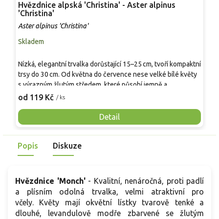
Hvězdnice alpská 'Christina' - Aster alpinus
H
'Christina'
A
Aster alpinus 'Christina'
Skladem
S
P
Nízká, elegantní trvalka dorůstající 15–25 cm, tvoří kompaktní
k
trsy do 30 cm. Od května do července nese velké bílé květy
z
s výrazným žlutým středem, které působí jemně a
p
8
dekorativně. Ideální na skalky, suché zídky, přední linii
od 119 Kč
/ ks
m
záhonu nebo do nádob. Mrazuvzdorná do –28 °C a přitahuje
v
opylovače, zejména včely, čmeláky a motýly.
Detail
k
n
Popis
Diskuze
Hvězdnice 'Monch'
- Kvalitní, nenáročná, proti padlí
a plísním odolná trvalka, velmi atraktivní pro
včely. Květy mají okvětní lístky tvarově tenké a
dlouhé, levandulově modře zbarvené se žlutým