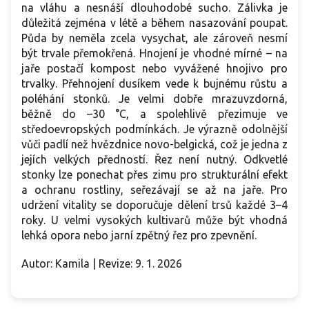
na vláhu a nesnáší dlouhodobé sucho. Zálivka je
důležitá zejména v létě a během nasazování poupat.
Půda by neměla zcela vysychat, ale zároveň nesmí
být trvale přemokřená. Hnojení je vhodné mírné – na
jaře postačí kompost nebo vyvážené hnojivo pro
trvalky. Přehnojení dusíkem vede k bujnému růstu a
poléhání stonků. Je velmi dobře mrazuvzdorná,
běžně do –30 °C, a spolehlivě přezimuje ve
středoevropských podmínkách. Je výrazně odolnější
vůči padlí než hvězdnice novo-belgická, což je jedna z
jejích velkých předností. Řez není nutný. Odkvetlé
stonky lze ponechat přes zimu pro strukturální efekt
a ochranu rostliny, seřezávají se až na jaře. Pro
udržení vitality se doporučuje dělení trsů každé 3–4
roky. U velmi vysokých kultivarů může být vhodná
lehká opora nebo jarní zpětný řez pro zpevnění.
Autor: Kamila | Revize: 9. 1. 2026