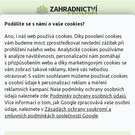
Z
á
p
a
Podělíte se s námi o vaše cookies?
t
Vše o nákupu
í
Ano, i náš web používá cookies. Díky povolení cookies
vám budeme moct zprostředkovat nevšední zážitek při
prohlížení našeho webu. Analytické cookies používáme
Informace pro Vás
k analýze návštěvnosti, personalizační nám pomáhají
s přizpůsobením webu a díky marketingovým cookies se
Kontakujte nás
vám zobrazí takové reklamy, které vás nebudou
otravovat.
S vaším souhlasem můžeme používat cookies
a osobní údaje k personalizaci reklam a měření
reklamních kampaní. Naše podmínky ochrany osobních
údajů naleznete zde:
Podmínky ochrany osobních údajů.
Více informací o tom, jak Google zpracovává vaše osobní
údaje, naleznete v
Zásadách ochrany soukromí a
smluvních podmínkách společnosti Google
.
Vytvořil Shoptet