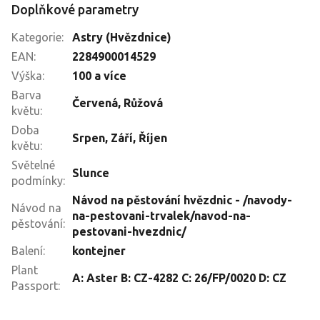
Doplňkové parametry
Kategorie
:
Astry (Hvězdnice)
EAN
:
2284900014529
Výška
:
100 a více
Barva
Červená
,
Růžová
květu
:
Doba
Srpen
,
Září
,
Říjen
květu
:
Světelné
Slunce
podmínky
:
Návod na pěstování hvězdnic - /navody-
Návod na
na-pestovani-trvalek/navod-na-
pěstování
:
pestovani-hvezdnic/
Balení
:
kontejner
Plant
A: Aster B: CZ-4282 C: 26/FP/0020 D: CZ
Passport
: