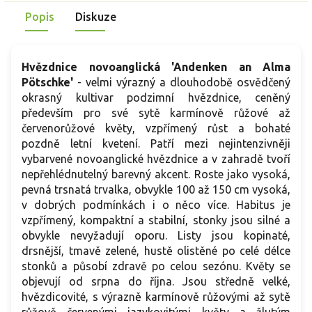
Popis
Diskuze
Hvězdnice novoanglická 'Andenken an Alma
Pötschke'
- velmi výrazný a dlouhodobě osvědčený
okrasný kultivar podzimní hvězdnice, ceněný
především pro své sytě karmínově růžové až
červenorůžové květy, vzpřímený růst a bohaté
pozdně letní kvetení. Patří mezi nejintenzivněji
vybarvené novoanglické hvězdnice a v zahradě tvoří
nepřehlédnutelný barevný akcent. Roste jako vysoká,
pevná trsnatá trvalka, obvykle 100 až 150 cm vysoká,
v dobrých podmínkách i o něco více. Habitus je
vzpřímený, kompaktní a stabilní, stonky jsou silné a
obvykle nevyžadují oporu. Listy jsou kopinaté,
drsnější, tmavě zelené, hustě olistěné po celé délce
stonků a působí zdravě po celou sezónu. Květy se
objevují od srpna do října. Jsou středně velké,
hvězdicovité, s výrazně karmínově růžovými až sytě