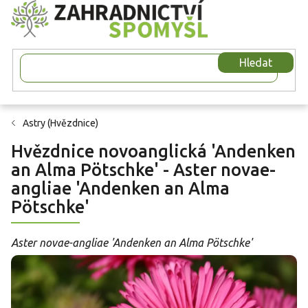
Přejít
na
obsah
Hledat
Astry (Hvězdnice)
Hvězdnice novoanglická 'Andenken
an Alma Pötschke' - Aster novae-
angliae 'Andenken an Alma
Pötschke'
Aster novae-angliae 'Andenken an Alma Pötschke'