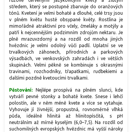
růžově červenými jazykovitými květy a žlutým
středem, který se postupně zbarvuje do oranžových
tónů. Kvetení je velmi bohaté a dlouhé, celé trsy jsou
v plném květu hustě obsypané květy. Rostlina je
mimořádně atraktivní pro včely, čmeláky a motýly a
patří k nejcennějším podzimním zdrojům nektaru. Je
plně mrazuvzdorný a na rozdíl od mnoha jiných
hvězdnic je velmi odolný vůči padlí. Uplatní se ve
trvalkových záhonech, přírodních a parkových
výsadbách, ve venkovských zahradách i ve větších
skupinách. Velmi pěkně se kombinuje s okrasnými
travinami, rozchodníky, třapatkami, rudbekiemi a
dalšími pozdně kvetoucími trvalkami.
Pěstování:
Nejlépe prospívá na plném slunci, kde
vytváří pevné stonky a bohatě kvete. Snese i lehčí
polostín, ale v něm méně kvete a více se vytahuje.
Vyhovuje jí živnější, propustná, rovnoměrně vlhká
půda, ideálně hlinitá až hlinitopísčitá, s pH
neutrálním až mírně kyselým (6,0–7,5). Na rozdíl od
suchomilných evropských hvězdnic má vyšší nároky