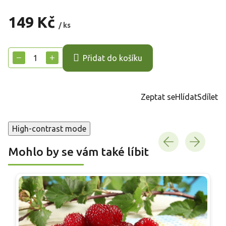
149 Kč
/ ks
Měrná
cena:
−
+
Přidat do košíku
Zeptat se
Hlídat
Sdílet
High-contrast mode
Mohlo by se vám také líbit