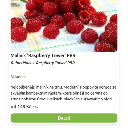
Maliník 'Raspberry Tower' PBR
P
'
Rubus idaeus 'Raspberry Tower' PBR
C
Skladem
S
Nejoblíbenější maliník na trhu. Moderní sloupovitá odrůda se
M
skvělým kompaktním růstem, která přináší od června do
A
srpna bohatou úrodu velkých, sladkých a šťavnatých plodů.
v
Pevné vzpřímené výhony tvoří elegantní habitus bez
j
od 149 Kč
o
/ ks
nutnosti opory, ideální pro nádoby, balkony i malé zahrady.
n
Mrazuvzdornost do −25 °C a spolehlivá vitalita z něj dělají
V
Detail
skvělou volbu pro každého pěstitele.