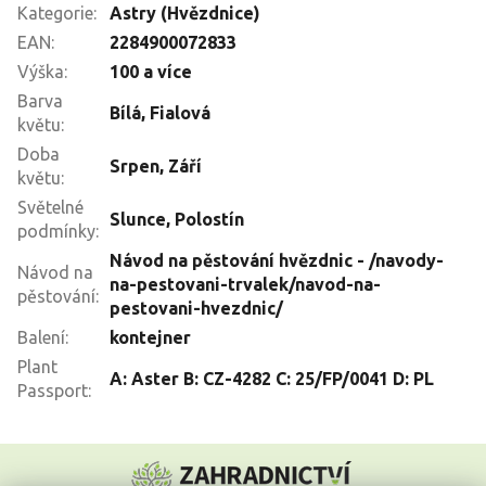
Kategorie
:
Astry (Hvězdnice)
EAN
:
2284900072833
Výška
:
100 a více
Barva
Bílá
,
Fialová
květu
:
Doba
Srpen
,
Září
květu
:
Světelné
Slunce
,
Polostín
podmínky
:
Návod na pěstování hvězdnic - /navody-
Návod na
na-pestovani-trvalek/navod-na-
pěstování
:
pestovani-hvezdnic/
Balení
:
kontejner
Plant
A: Aster B: CZ-4282 C: 25/FP/0041 D: PL
Passport
:
Z
á