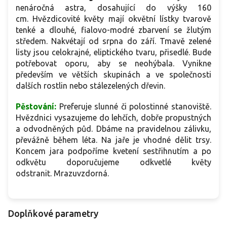
nenáročná astra, dosahující do výšky 160
cm. Hvězdicovité květy mají okvětní lístky tvarově
tenké a dlouhé, fialovo-modré zbarvení se žlutým
středem. Nakvétají od srpna do září. Tmavě zelené
listy jsou celokrajné, eliptického tvaru, přisedlé. Bude
potřebovat oporu, aby se neohýbala. Vynikne
především ve větších skupinách a ve společnosti
dalších rostlin nebo stálezelených dřevin.
Pěstování:
Preferuje slunné či polostinné stanoviště.
Hvězdnici vysazujeme do lehčích, dobře propustných
a odvodněných půd. Dbáme na pravidelnou zálivku,
převážně během léta. Na jaře je vhodné dělit trsy.
Koncem jara podpoříme kvetení sestřihnutím a po
odkvětu doporučujeme odkvetlé květy
odstranit. Mrazuvzdorná.
Doplňkové parametry