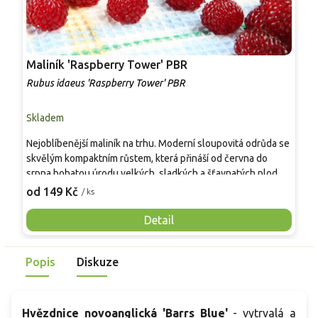
Maliník 'Raspberry Tower' PBR
P
'
Rubus idaeus 'Raspberry Tower' PBR
C
Skladem
S
Nejoblíbenější maliník na trhu. Moderní sloupovitá odrůda se
M
skvělým kompaktním růstem, která přináší od června do
A
srpna bohatou úrodu velkých, sladkých a šťavnatých plodů.
v
Pevné vzpřímené výhony tvoří elegantní habitus bez
j
od 149 Kč
o
/ ks
nutnosti opory, ideální pro nádoby, balkony i malé zahrady.
n
Mrazuvzdornost do −25 °C a spolehlivá vitalita z něj dělají
V
Detail
skvělou volbu pro každého pěstitele.
Popis
Diskuze
Hvězdnice novoanglická 'Barrs Blue'
- vytrvalá a