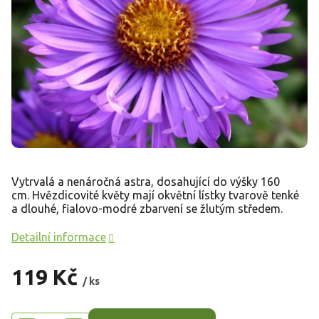
Vytrvalá a nenáročná astra, dosahující do výšky 160
cm. Hvězdicovité květy mají okvětní lístky tvarově tenké
a dlouhé, fialovo-modré zbarvení se žlutým středem.
Detailní informace
119 Kč
/ ks
Měrná
cena: