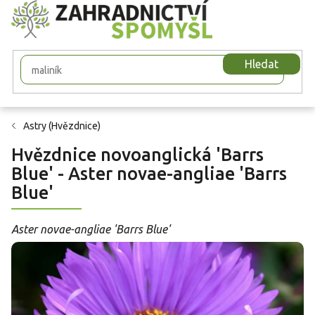
Přejít
na
obsah
Hledat
Astry (Hvězdnice)
Hvězdnice novoanglická 'Barrs
Blue' - Aster novae-angliae 'Barrs
Blue'
Aster novae-angliae 'Barrs Blue'