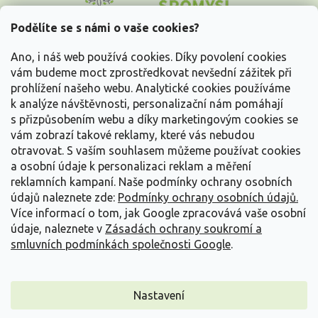
p
a
Podělíte se s námi o vaše cookies?
t
Vše o nákupu
í
Ano, i náš web používá cookies. Díky povolení cookies
vám budeme moct zprostředkovat nevšední zážitek při
prohlížení našeho webu. Analytické cookies používáme
Informace pro Vás
k analýze návštěvnosti, personalizační nám pomáhají
s přizpůsobením webu a díky marketingovým cookies se
Kontakujte nás
vám zobrazí takové reklamy, které vás nebudou
otravovat.
S vaším souhlasem můžeme používat cookies
a osobní údaje k personalizaci reklam a měření
reklamních kampaní. Naše podmínky ochrany osobních
údajů naleznete zde:
Podmínky ochrany osobních údajů.
Více informací o tom, jak Google zpracovává vaše osobní
údaje, naleznete v
Zásadách ochrany soukromí a
smluvních podmínkách společnosti Google
.
Vytvořil Shoptet
Nastavení