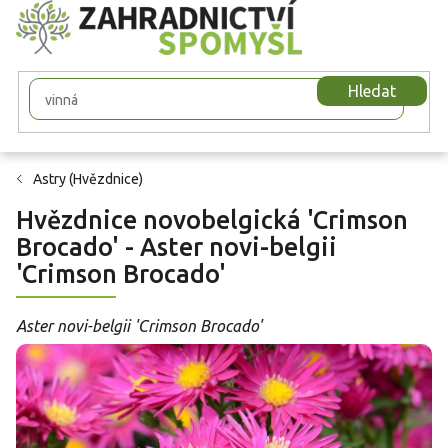
Přejít
na
obsah
Hledat
Astry (Hvězdnice)
Hvězdnice novobelgická 'Crimson
Brocado' - Aster novi-belgii
'Crimson Brocado'
Aster novi-belgii 'Crimson Brocado'