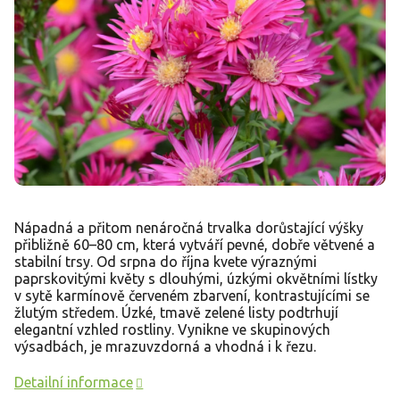
Nápadná a přitom nenáročná trvalka dorůstající výšky
přibližně 60–80 cm, která vytváří pevné, dobře větvené a
stabilní trsy. Od srpna do října kvete výraznými
paprskovitými květy s dlouhými, úzkými okvětními lístky
v sytě karmínově červeném zbarvení, kontrastujícími se
žlutým středem. Úzké, tmavě zelené listy podtrhují
elegantní vzhled rostliny. Vynikne ve skupinových
výsadbách, je mrazuvzdorná a vhodná i k řezu.
Detailní informace