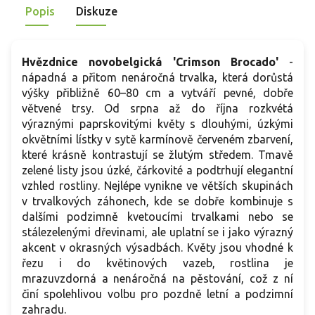
Popis
Diskuze
Hvězdnice novobelgická 'Crimson Brocado'
-
nápadná a přitom nenáročná trvalka, která dorůstá
výšky přibližně 60–80 cm a vytváří pevné, dobře
větvené trsy. Od srpna až do října rozkvétá
výraznými paprskovitými květy s dlouhými, úzkými
okvětními lístky v sytě karmínově červeném zbarvení,
které krásně kontrastují se žlutým středem. Tmavě
zelené listy jsou úzké, čárkovité a podtrhují elegantní
vzhled rostliny. Nejlépe vynikne ve větších skupinách
v trvalkových záhonech, kde se dobře kombinuje s
dalšími podzimně kvetoucími trvalkami nebo se
stálezelenými dřevinami, ale uplatní se i jako výrazný
akcent v okrasných výsadbách. Květy jsou vhodné k
řezu i do květinových vazeb, rostlina je
mrazuvzdorná a nenáročná na pěstování, což z ní
činí spolehlivou volbu pro pozdně letní a podzimní
zahradu.