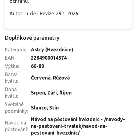
ochranu.
Autor: Lucie | Revize: 29.1. 2026
Doplňkové parametry
Kategorie
:
Astry (Hvězdnice)
EAN
:
2284900014574
Výška
:
60-80
Barva
Červená
,
Růžová
květu
:
Doba
Srpen
,
Září
,
Říjen
květu
:
Světelné
Slunce
,
Stín
podmínky
:
Návod na pěstování hvězdnic - /navody-
Návod na
na-pestovani-trvalek/navod-na-
pěstování
:
pestovani-hvezdnic/