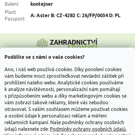
Balení
:
kontejner
Plant
A: Aster B: CZ-4282 C: 26/FP/0034 D: PL
Passport
:
Z
á
p
a
Podělíte se s námi o vaše cookies?
t
Vše o nákupu
í
Ano, i náš web používá cookies. Díky povolení cookies
vám budeme moct zprostředkovat nevšední zážitek při
prohlížení našeho webu. Analytické cookies používáme
Informace pro Vás
k analýze návštěvnosti, personalizační nám pomáhají
s přizpůsobením webu a díky marketingovým cookies se
Kontakujte nás
vám zobrazí takové reklamy, které vás nebudou
otravovat.
S vaším souhlasem můžeme používat cookies
a osobní údaje k personalizaci reklam a měření
reklamních kampaní. Naše podmínky ochrany osobních
údajů naleznete zde:
Podmínky ochrany osobních údajů.