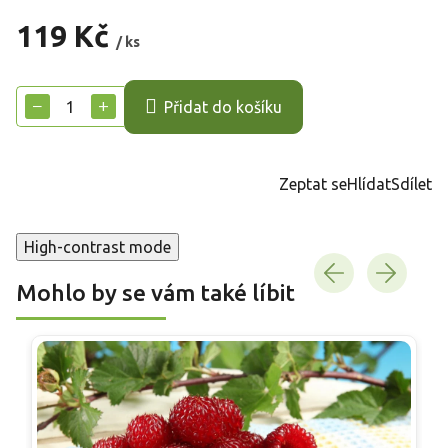
119 Kč
/ ks
Měrná
cena:
−
+
Přidat do košíku
Zeptat se
Hlídat
Sdílet
High-contrast mode
Mohlo by se vám také líbit