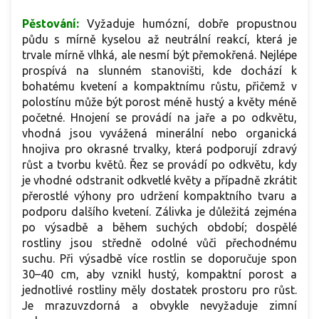
Pěstování:
Vyžaduje humózní, dobře propustnou
půdu s mírně kyselou až neutrální reakcí, která je
trvale mírně vlhká, ale nesmí být přemokřená. Nejlépe
prospívá na slunném stanovišti, kde dochází k
bohatému kvetení a kompaktnímu růstu, přičemž v
polostínu může být porost méně hustý a květy méně
početné. Hnojení se provádí na jaře a po odkvětu,
vhodná jsou vyvážená minerální nebo organická
hnojiva pro okrasné trvalky, která podporují zdravý
růst a tvorbu květů. Řez se provádí po odkvětu, kdy
je vhodné odstranit odkvetlé květy a případně zkrátit
přerostlé výhony pro udržení kompaktního tvaru a
podporu dalšího kvetení. Zálivka je důležitá zejména
po výsadbě a během suchých období; dospělé
rostliny jsou středně odolné vůči přechodnému
suchu. Při výsadbě více rostlin se doporučuje spon
30–40 cm, aby vznikl hustý, kompaktní porost a
jednotlivé rostliny měly dostatek prostoru pro růst.
Je mrazuvzdorná a obvykle nevyžaduje zimní