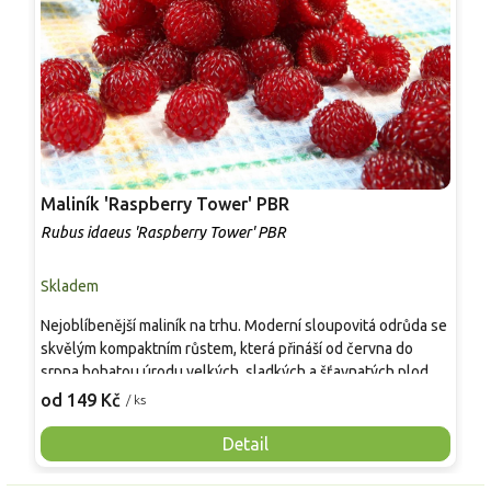
Maliník 'Raspberry Tower' PBR
P
'
Rubus idaeus 'Raspberry Tower' PBR
C
Skladem
S
Nejoblíbenější maliník na trhu. Moderní sloupovitá odrůda se
M
skvělým kompaktním růstem, která přináší od června do
A
srpna bohatou úrodu velkých, sladkých a šťavnatých plodů.
v
Pevné vzpřímené výhony tvoří elegantní habitus bez
j
od 149 Kč
o
/ ks
nutnosti opory, ideální pro nádoby, balkony i malé zahrady.
n
Mrazuvzdornost do −25 °C a spolehlivá vitalita z něj dělají
V
Detail
skvělou volbu pro každého pěstitele.