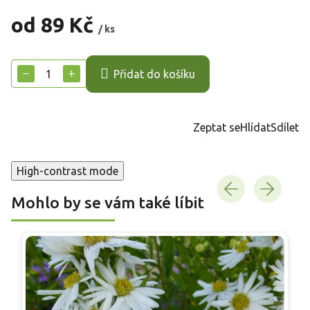
od
89 Kč
/ ks
Měrná
cena:
−
+
Přidat do košíku
Zeptat se
Hlídat
Sdílet
High-contrast mode
Mohlo by se vám také líbit