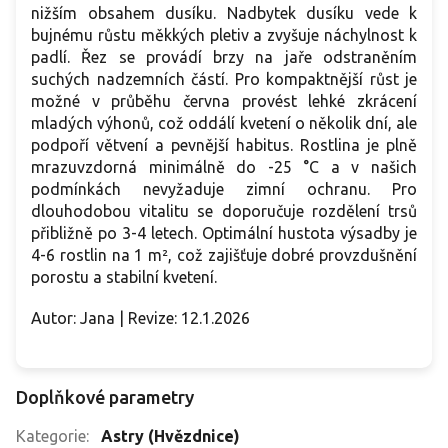
nižším obsahem dusíku. Nadbytek dusíku vede k
bujnému růstu měkkých pletiv a zvyšuje náchylnost k
padlí. Řez se provádí brzy na jaře odstraněním
suchých nadzemních částí. Pro kompaktnější růst je
možné v průběhu června provést lehké zkrácení
mladých výhonů, což oddálí kvetení o několik dní, ale
podpoří větvení a pevnější habitus. Rostlina je plně
mrazuvzdorná minimálně do -25 °C a v našich
podmínkách nevyžaduje zimní ochranu. Pro
dlouhodobou vitalitu se doporučuje rozdělení trsů
přibližně po 3-4 letech. Optimální hustota výsadby je
4-6 rostlin na 1 m², což zajišťuje dobré provzdušnění
porostu a stabilní kvetení.
Autor: Jana | Revize: 12.1.2026
Doplňkové parametry
Kategorie
:
Astry (Hvězdnice)