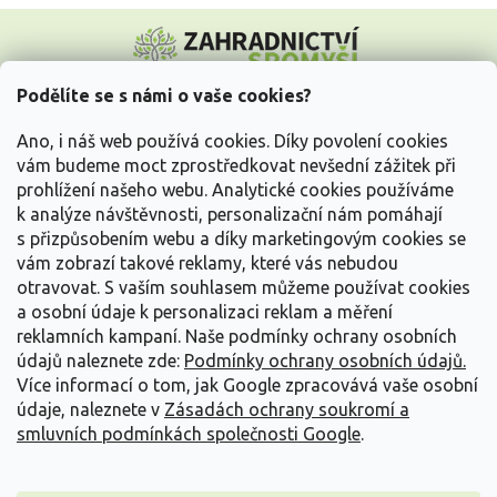
Z
á
p
a
Podělíte se s námi o vaše cookies?
t
Vše o nákupu
í
Ano, i náš web používá cookies. Díky povolení cookies
vám budeme moct zprostředkovat nevšední zážitek při
prohlížení našeho webu. Analytické cookies používáme
Informace pro Vás
k analýze návštěvnosti, personalizační nám pomáhají
s přizpůsobením webu a díky marketingovým cookies se
Kontakujte nás
vám zobrazí takové reklamy, které vás nebudou
otravovat.
S vaším souhlasem můžeme používat cookies
a osobní údaje k personalizaci reklam a měření
reklamních kampaní. Naše podmínky ochrany osobních
údajů naleznete zde:
Podmínky ochrany osobních údajů.
Více informací o tom, jak Google zpracovává vaše osobní
údaje, naleznete v
Zásadách ochrany soukromí a
smluvních podmínkách společnosti Google
.