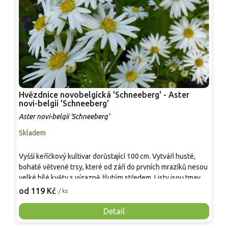
Hvězdnice novobelgická 'Schneeberg' - Aster
H
novi-belgii 'Schneeberg'
b
Aster novi-belgii 'Schneeberg'
A
Skladem
S
Vyšší keříčkový kultivar dorůstající 100 cm. Vytváří husté,
D
bohatě větvené trsy, které od září do prvních mrazíků nesou
1
velké bílé květy s výrazně žlutým středem. Listy jsou tmavě
j
zelené, protáhlé, kontrastují se světlými květy. Rostlina je
od 119 Kč
o
/ ks
nenáročná, mrazuvzdorná a vhodná do větších skupinových
výsadeb v záhonech, kde zajišťuje bohaté barevné
Detail
zakončení sezony.