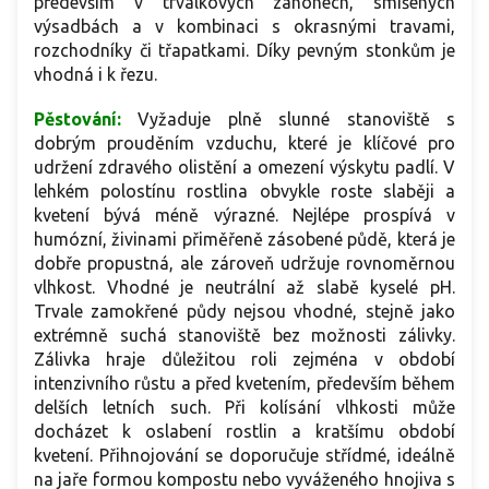
především v trvalkových záhonech, smíšených
výsadbách a v kombinaci s okrasnými travami,
rozchodníky či třapatkami. Díky pevným stonkům je
vhodná i k řezu.
Pěstování:
Vyžaduje plně slunné stanoviště s
dobrým prouděním vzduchu, které je klíčové pro
udržení zdravého olistění a omezení výskytu padlí. V
lehkém polostínu rostlina obvykle roste slaběji a
kvetení bývá méně výrazné. Nejlépe prospívá v
humózní, živinami přiměřeně zásobené půdě, která je
dobře propustná, ale zároveň udržuje rovnoměrnou
vlhkost. Vhodné je neutrální až slabě kyselé pH.
Trvale zamokřené půdy nejsou vhodné, stejně jako
extrémně suchá stanoviště bez možnosti zálivky.
Zálivka hraje důležitou roli zejména v období
intenzivního růstu a před kvetením, především během
delších letních such. Při kolísání vlhkosti může
docházet k oslabení rostlin a kratšímu období
kvetení. Přihnojování se doporučuje střídmé, ideálně
na jaře formou kompostu nebo vyváženého hnojiva s