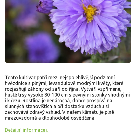
Tento kultivar patří mezi nejspolehlivější podzimní
hvězdnice s plnými, levandulově modrými květy, které
rozjasňují záhony od září do října. Vytváří vzpřímené,
husté trsy vysoké 80-100 cm s pevnými stonky vhodnými
i k řezu. Rostlina je nenáročná, dobře prospívá na
slunných stanovištích a při dostatku vzduchu si
zachovává zdravý vzhled. V našem klimatu je plně
mrazuvzdorná a dlouhodobě osvědčená.
Detailní informace