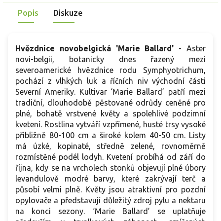
Popis
Diskuze
Hvězdnice novobelgická 'Marie Ballard'
- Aster
novi-belgii, botanicky dnes řazený mezi
severoamerické hvězdnice rodu Symphyotrichum,
pochází z vlhkých luk a říčních niv východní části
Severní Ameriky. Kultivar ‘Marie Ballard’ patří mezi
tradiční, dlouhodobě pěstované odrůdy ceněné pro
plné, bohatě vrstvené květy a spolehlivé podzimní
kvetení. Rostlina vytváří vzpřímené, husté trsy vysoké
přibližně 80-100 cm a široké kolem 40-50 cm. Listy
má úzké, kopinaté, středně zelené, rovnoměrně
rozmístěné podél lodyh. Kvetení probíhá od září do
října, kdy se na vrcholech stonků objevují plné úbory
levandulově modré barvy, které zakrývají terč a
působí velmi plně. Květy jsou atraktivní pro pozdní
opylovače a představují důležitý zdroj pylu a nektaru
na konci sezony. ‘Marie Ballard’ se uplatňuje