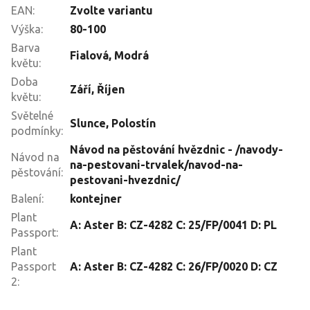
EAN
:
Zvolte variantu
Výška
:
80-100
Barva
Fialová
,
Modrá
květu
:
Doba
Září
,
Říjen
květu
:
Světelné
Slunce
,
Polostín
podmínky
:
Návod na pěstování hvězdnic - /navody-
Návod na
na-pestovani-trvalek/navod-na-
pěstování
:
pestovani-hvezdnic/
Balení
:
kontejner
Plant
A: Aster B: CZ-4282 C: 25/FP/0041 D: PL
Passport
:
Plant
Passport
A: Aster B: CZ-4282 C: 26/FP/0020 D: CZ
2
: