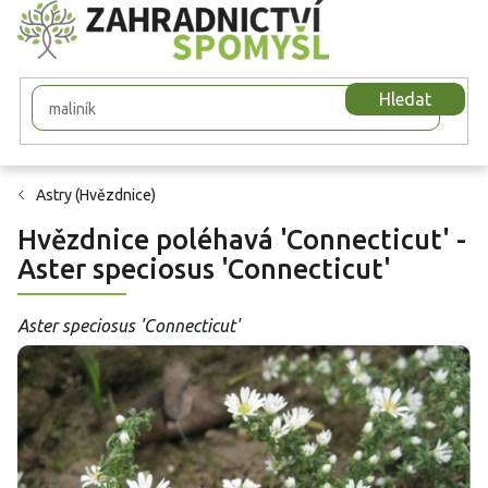
Přejít
na
obsah
Hledat
Astry (Hvězdnice)
Hvězdnice poléhavá 'Connecticut' -
Aster speciosus 'Connecticut'
Aster speciosus 'Connecticut'