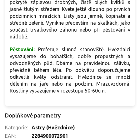
pokryté záplavou drobných, čistě bílých kvítků s
jasně žlutým středem. Kvete ještě dlouho po prvních
podzimních mrazících. Listy jsou jemné, kopinaté a
středně zelené. Vynikne především na skalkách, jako
součást trvalkového záhonu nebo při pěstování v
nádobě.
Pěstování:
Preferuje slunná stanoviště. Hvězdnici
vysazujeme do bohatších, dobře propustných a
odvodněných půd. Dbáme na pravidelnou zálivku,
převážně během léta. Po odkvětu doporučujeme
odkvetlé květy odstranit.
Hvězdnice se množí
dělením na jaře nebo na podzim.
Mrazuvzdorná.
Rostliny vysazujeme v rozestupu 50-60cm.
Doplňkové parametry
Kategorie
:
Astry (Hvězdnice)
EAN
:
2284900072901