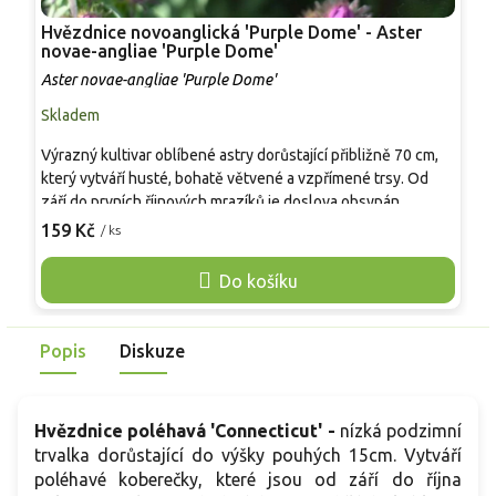
Hvězdnice novoanglická 'Purple Dome' - Aster
H
novae-angliae 'Purple Dome'
n
Aster novae-angliae 'Purple Dome'
A
Skladem
S
Výrazný kultivar oblíbené astry dorůstající přibližně 70 cm,
V
který vytváří husté, bohatě větvené a vzpřímené trsy. Od
1
září do prvních říjnových mrazíků je doslova obsypán
O
množstvím sytě fialových paprskovitých květů s jasně
s
159 Kč
1
/ ks
žlutým středem, jež dodávají zahradě barvu v pozdním létě a
d
na podzim. Úzké, tmavě zelené listy zvýrazňují květy.
j
Do košíku
Vhodná je do skupinových výsadeb i jako solitéra, je
a
mrazuvzdorná a nenáročná.
Popis
Diskuze
Hvězdnice poléhavá 'Connecticut' -
nízká podzimní
trvalka dorůstající do výšky pouhých 15cm. Vytváří
poléhavé koberečky, které jsou od září do října