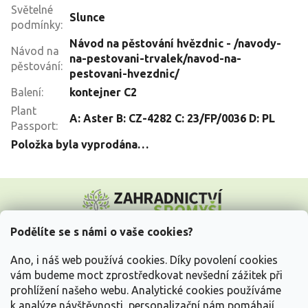
Světelné
Slunce
podmínky
:
Návod na pěstování hvězdnic - /navody-
Návod na
na-pestovani-trvalek/navod-na-
pěstování
:
pestovani-hvezdnic/
Balení
:
kontejner C2
Plant
A: Aster B: CZ-4282 C: 23/FP/0036 D: PL
Passport
:
Položka byla vyprodána…
Z
á
p
a
Podělíte se s námi o vaše cookies?
t
Vše o nákupu
í
Ano, i náš web používá cookies. Díky povolení cookies
vám budeme moct zprostředkovat nevšední zážitek při
prohlížení našeho webu. Analytické cookies používáme
Informace pro Vás
k analýze návštěvnosti, personalizační nám pomáhají