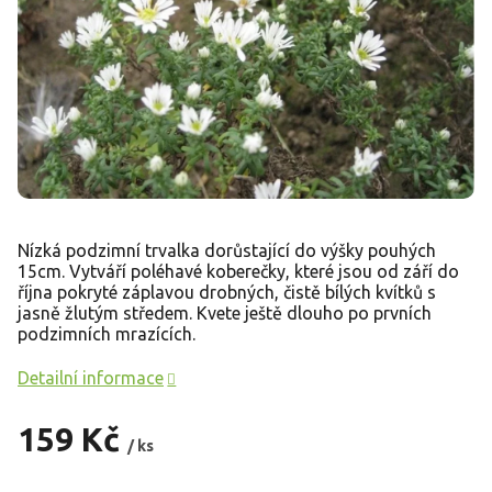
Nízká podzimní trvalka dorůstající do výšky pouhých
15cm. Vytváří poléhavé koberečky, které jsou od září do
října pokryté záplavou drobných, čistě bílých kvítků s
jasně žlutým středem. Kvete ještě dlouho po prvních
podzimních mrazících.
Detailní informace
159 Kč
/ ks
Měrná