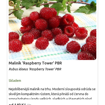
Maliník 'Raspberry Tower' PBR
P
'
Rubus idaeus 'Raspberry Tower' PBR
C
Skladem
S
Nejoblíbenější maliník na trhu. Moderní sloupovitá odrůda se
M
skvělým kompaktním růstem, která přináší od června do
A
srpna bohatou úrodu velkých, sladkých a šťavnatých plodů.
v
Pevné vzpřímené výhony tvoří elegantní habitus bez
j
/ ks