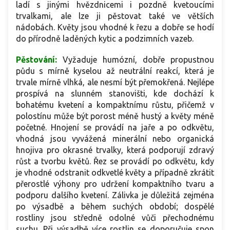
ladí s jinými hvězdnicemi i pozdně kvetoucími
trvalkami, ale lze ji pěstovat také ve větších
nádobách. Květy jsou vhodné k řezu a dobře se hodí
do přírodně laděných kytic a podzimních vazeb.
Pěstování:
Vyžaduje humózní, dobře propustnou
půdu s mírně kyselou až neutrální reakcí, která je
trvale mírně vlhká, ale nesmí být přemokřená. Nejlépe
prospívá na slunném stanovišti, kde dochází k
bohatému kvetení a kompaktnímu růstu, přičemž v
polostínu může být porost méně hustý a květy méně
početné. Hnojení se provádí na jaře a po odkvětu,
vhodná jsou vyvážená minerální nebo organická
hnojiva pro okrasné trvalky, která podporují zdravý
růst a tvorbu květů. Řez se provádí po odkvětu, kdy
je vhodné odstranit odkvetlé květy a případně zkrátit
přerostlé výhony pro udržení kompaktního tvaru a
podporu dalšího kvetení. Zálivka je důležitá zejména
po výsadbě a během suchých období; dospělé
rostliny jsou středně odolné vůči přechodnému
suchu. Při výsadbě více rostlin se doporučuje spon