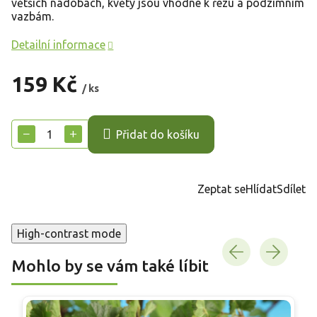
větších nádobách, květy jsou vhodné k řezu a podzimním
vazbám.
Detailní informace
159 Kč
/ ks
Měrná
cena:
−
+
Přidat do košíku
Zeptat se
Hlídat
Sdílet
High-contrast mode
Mohlo by se vám také líbit