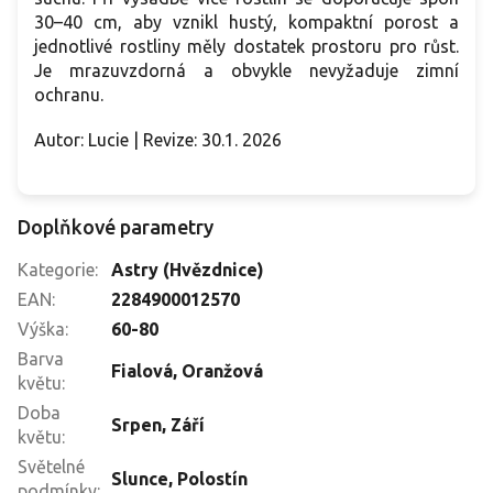
30–40 cm, aby vznikl hustý, kompaktní porost a
jednotlivé rostliny měly dostatek prostoru pro růst.
Je mrazuvzdorná a obvykle nevyžaduje zimní
ochranu.
Autor: Lucie | Revize: 30.1. 2026
Doplňkové parametry
Kategorie
:
Astry (Hvězdnice)
EAN
:
2284900012570
Výška
:
60-80
Barva
Fialová
,
Oranžová
květu
:
Doba
Srpen
,
Září
květu
:
Světelné
Slunce
,
Polostín
podmínky
: