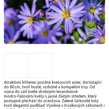
Atraktivní kříženec pozdně kvetoucích aster, dorůstající
do 80 cm, tvoří husté, vzdušné a kompaktní trsy. Od
srpna do září kvete drobnými levandulově
modro‑fialovými květy s jasně žlutým středem, který
postupně přechází do oranžova. Zelené čárkovité listy
tvoří elegantní podklad. Vynikne v trvalkových záhonech i