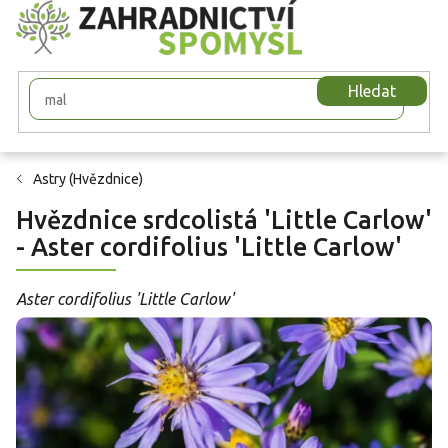
Přejít
na
obsah
Hledat
Astry (Hvězdnice)
Hvězdnice srdcolistá 'Little Carlow'
- Aster cordifolius 'Little Carlow'
Aster cordifolius 'Little Carlow'