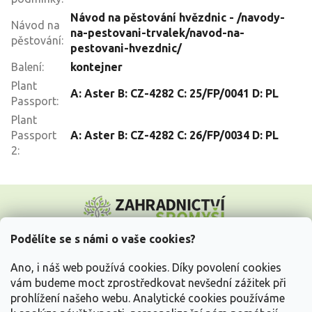
Návod na pěstování hvězdnic - /navody-
Návod na
na-pestovani-trvalek/navod-na-
pěstování
:
pestovani-hvezdnic/
Balení
:
kontejner
Plant
A: Aster B: CZ-4282 C: 25/FP/0041 D: PL
Passport
:
Plant
Passport
A: Aster B: CZ-4282 C: 26/FP/0034 D: PL
2
:
Z
á
p
a
Podělíte se s námi o vaše cookies?
t
Vše o nákupu
í
Ano, i náš web používá cookies. Díky povolení cookies
vám budeme moct zprostředkovat nevšední zážitek při
prohlížení našeho webu. Analytické cookies používáme
Informace pro Vás