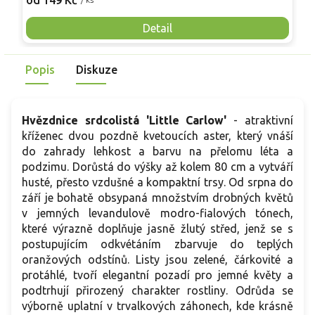
od 149 Kč
o
nutnosti opory, ideální pro nádoby, balkony i malé zahrady.
n
Mrazuvzdornost do −25 °C a spolehlivá vitalita z něj dělají
V
Detail
skvělou volbu pro každého pěstitele.
Popis
Diskuze
Hvězdnice srdcolistá 'Little Carlow'
- atraktivní
kříženec dvou pozdně kvetoucích aster, který vnáší
do zahrady lehkost a barvu na přelomu léta a
podzimu. Dorůstá do výšky až kolem 80 cm a vytváří
husté, přesto vzdušné a kompaktní trsy. Od srpna do
září je bohatě obsypaná množstvím drobných květů
v jemných levandulově modro-fialových tónech,
které výrazně doplňuje jasně žlutý střed, jenž se s
postupujícím odkvétáním zbarvuje do teplých
oranžových odstínů. Listy jsou zelené, čárkovité a
protáhlé, tvoří elegantní pozadí pro jemné květy a
podtrhují přirozený charakter rostliny. Odrůda se
výborně uplatní v trvalkových záhonech, kde krásně