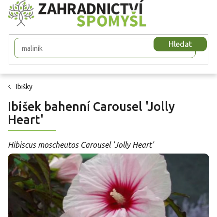
Přejít
na
obsah
Hledat
Ibišky
Ibišek bahenní Carousel 'Jolly
Heart'
Hibiscus moscheutos Carousel 'Jolly Heart'