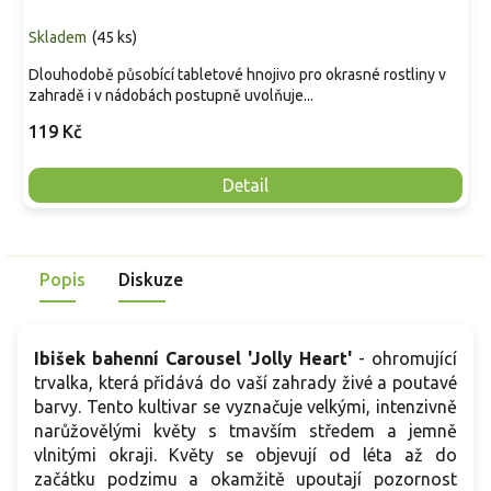
Skladem
(
45 ks
)
Dlouhodobě působící tabletové hnojivo pro okrasné rostliny v
zahradě i v nádobách postupně uvolňuje...
119 Kč
Detail
Popis
Diskuze
Ibišek bahenní Carousel 'Jolly Heart'
- ohromující
trvalka, která přidává do vaší zahrady živé a poutavé
barvy. Tento kultivar se vyznačuje velkými, intenzivně
narůžovělými květy s tmavším středem a jemně
vlnitými okraji. Květy se objevují od léta až do
začátku podzimu a okamžitě upoutají pozornost