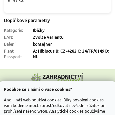
Doplňkové parametry
Kategorie
:
Ibišky
EAN
:
Zvolte variantu
Balení
:
kontejner
Plant
A: Hibiscus B: CZ-4282 C: 24/FP/0149 D:
Passport
:
NL
Z
á
p
a
Podělíte se s námi o vaše cookies?
t
Vše o nákupu
í
Ano, i náš web používá cookies. Díky povolení cookies
vám budeme moct zprostředkovat nevšední zážitek při
prohlížení našeho webu. Analytické cookies používáme
Informace pro Vás