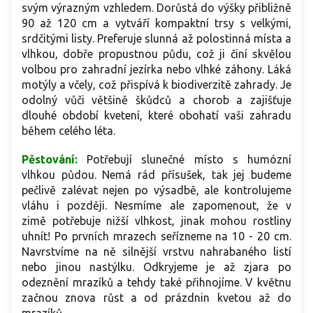
svým výrazným vzhledem. Dorůstá do výšky přibližně
90 až 120 cm a vytváří kompaktní trsy s velkými,
srdčitými listy. Preferuje slunná až polostinná místa a
vlhkou, dobře propustnou půdu, což ji činí skvělou
volbou pro zahradní jezírka nebo vlhké záhony. Láká
motýly a včely, což přispívá k biodiverzitě zahrady. Je
odolný vůči většině škůdců a chorob a zajišťuje
dlouhé období kvetení, které obohatí vaši zahradu
během celého léta.
Pěstování:
Potřebují slunečné místo s humózní
vlhkou půdou. Nemá rád přísušek, tak jej budeme
pečlivě zalévat nejen po výsadbě, ale kontrolujeme
vláhu i později. Nesmíme ale zapomenout, že v
zimě potřebuje nižší vlhkost, jinak mohou rostliny
uhnít! Po prvních mrazech seřízneme na 10 - 20 cm.
Navrstvíme na ně silnější vrstvu nahrabaného listí
nebo jinou nastýlku. Odkryjeme je až zjara po
odeznění mrazíků a tehdy také přihnojíme. V květnu
začnou znova růst a od prázdnin kvetou až do
mrazíků.