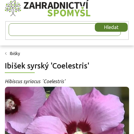
Přejít
na
obsah
Hledat
Ibišky
Ibišek syrský 'Coelestris'
Hibiscus syriacus ´Coelestris'