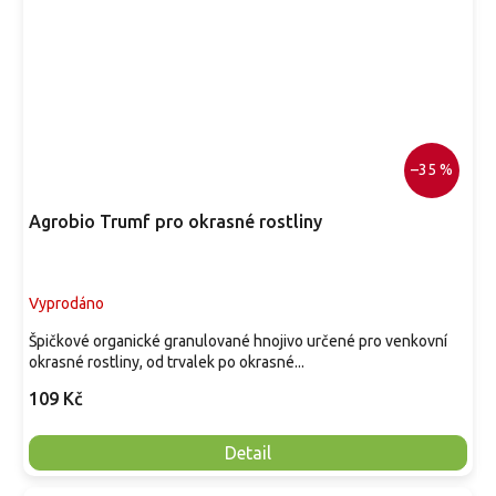
–35 %
Agrobio Trumf pro okrasné rostliny
Vyprodáno
Špičkové organické granulované hnojivo určené pro venkovní
okrasné rostliny, od trvalek po okrasné...
109 Kč
Detail