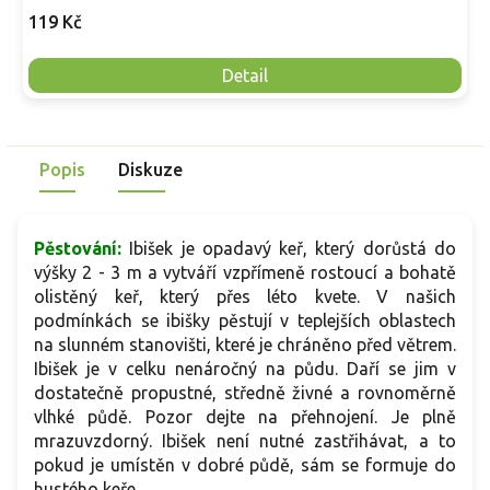
119 Kč
Detail
Popis
Diskuze
Pěstování:
Ibišek je opadavý keř, který dorůstá do
výšky 2 - 3 m a vytváří vzpřímeně rostoucí a bohatě
olistěný keř, který přes léto kvete. V našich
podmínkách se ibišky pěstují v teplejších oblastech
na slunném stanovišti, které je chráněno před větrem.
Ibišek je v celku nenáročný na půdu. Daří se jim v
dostatečně propustné, středně živné a rovnoměrně
vlhké půdě. Pozor dejte na přehnojení. Je plně
mrazuvzdorný. Ibišek není nutné zastřihávat, a to
pokud je umístěn v dobré půdě, sám se formuje do
hustého keře.