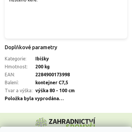
Doplňkové parametry
Kategorie
:
Ibišky
Hmotnost
:
200 kg
EAN
:
2284900173998
Balení
:
kontejner C7,5
Tvar a výška
:
výška 80 - 100 cm
Položka byla vyprodána…
Z
á
p