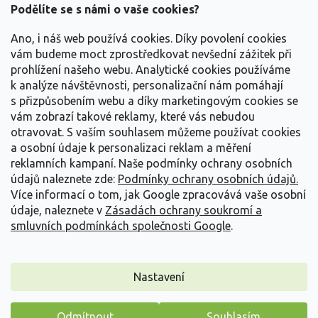
a
Podělíte se s námi o vaše cookies?
t
Vše o nákupu
í
Ano, i náš web používá cookies. Díky povolení cookies
vám budeme moct zprostředkovat nevšední zážitek při
prohlížení našeho webu. Analytické cookies používáme
Informace pro Vás
k analýze návštěvnosti, personalizační nám pomáhají
s přizpůsobením webu a díky marketingovým cookies se
Kontakujte nás
vám zobrazí takové reklamy, které vás nebudou
otravovat.
S vaším souhlasem můžeme používat cookies
a osobní údaje k personalizaci reklam a měření
reklamních kampaní. Naše podmínky ochrany osobních
údajů naleznete zde:
Podmínky ochrany osobních údajů.
Více informací o tom, jak Google zpracovává vaše osobní
údaje, naleznete v
Zásadách ochrany soukromí a
smluvních podmínkách společnosti Google
.
Vytvořil Shoptet
Nastavení
Copyright 2026
Zahradnictví Spomyšl
. Všechna práva
Odmítnout
Souhlasím