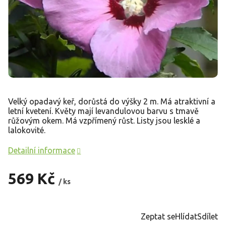
Velký opadavý keř, dorůstá do výšky 2 m. Má atraktivní a
letní kvetení. Květy mají levandulovou barvu s tmavě
růžovým okem. Má vzpřímený růst. Listy jsou lesklé a
lalokovité.
Detailní informace
569 Kč
/ ks
Měrná
cena:
Zeptat se
Hlídat
Sdílet