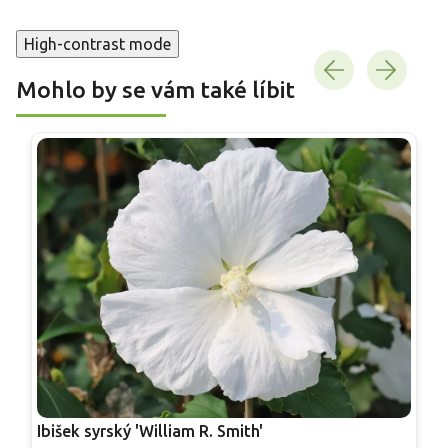
High-contrast mode
Mohlo by se vám také líbit
Ibišek syrský 'William R. Smith'
I