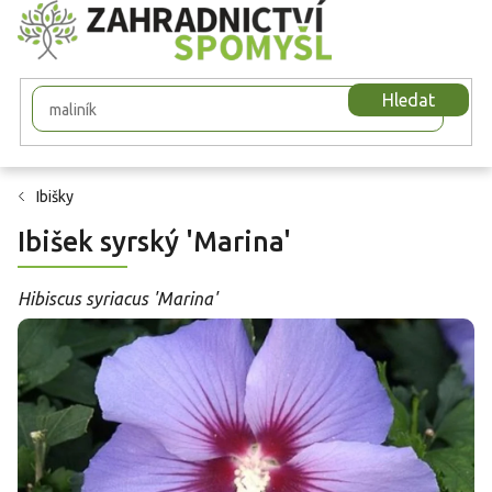
Přejít
na
obsah
Hledat
Ibišky
Ibišek syrský 'Marina'
Hibiscus syriacus 'Marina'