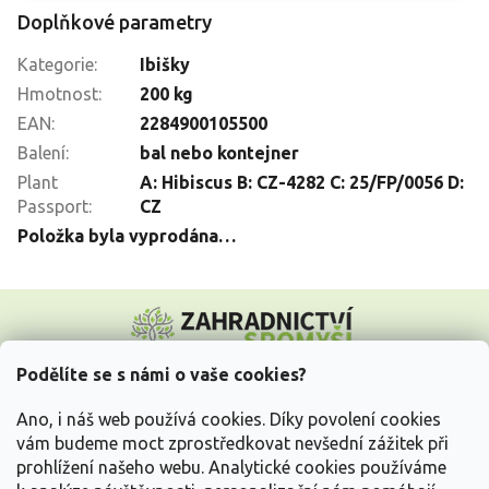
Doplňkové parametry
Kategorie
:
Ibišky
Hmotnost
:
200 kg
EAN
:
2284900105500
Balení
:
bal nebo kontejner
Plant
A: Hibiscus B: CZ-4282 C: 25/FP/0056 D:
Passport
:
CZ
Položka byla vyprodána…
Z
á
p
a
Podělíte se s námi o vaše cookies?
t
Vše o nákupu
í
Ano, i náš web používá cookies. Díky povolení cookies
vám budeme moct zprostředkovat nevšední zážitek při
prohlížení našeho webu. Analytické cookies používáme
Informace pro Vás