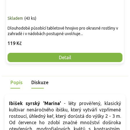
Skladem
(
43 ks
)
Dlouhodobě působící tabletové hnojivo pro okrasné rostliny v
zahradě i v nádobách postupně uvolňuje...
119 Kč
Detail
Popis
Diskuze
Ibišek syrský 'Marina'
- léty prověřený, klasický
kultivar nenáročného ibišku, který vytváří vzpřímeně
rostoucí, úhledný keř, který dorůstá do výšky 2 - 3 m.
Od července ho zdobí značné množství doširoka
otevřených, modrofialových květů s kontrastním,