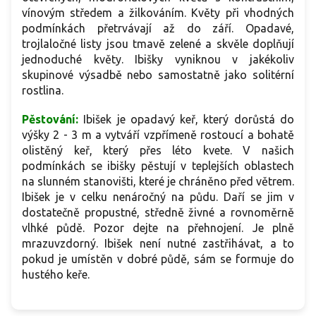
vínovým středem a žilkováním. Květy při vhodných
podmínkách přetrvávají až do září. Opadavé,
trojlaločné listy jsou tmavě zelené a skvěle doplňují
jednoduché květy. Ibišky vyniknou v jakékoliv
skupinové výsadbě nebo samostatně jako solitérní
rostlina.
Pěstování:
Ibišek je opadavý keř, který dorůstá do
výšky 2 - 3 m a vytváří vzpřímeně rostoucí a bohatě
olistěný keř, který přes léto kvete. V našich
podmínkách se ibišky pěstují v teplejších oblastech
na slunném stanovišti, které je chráněno před větrem.
Ibišek je v celku nenáročný na půdu. Daří se jim v
dostatečně propustné, středně živné a rovnoměrně
vlhké půdě. Pozor dejte na přehnojení. Je plně
mrazuvzdorný. Ibišek není nutné zastřihávat, a to
pokud je umístěn v dobré půdě, sám se formuje do
hustého keře.