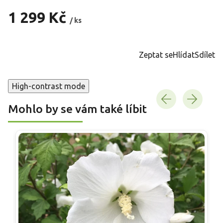
1 299 Kč
/ ks
Měrná
cena:
Zeptat se
Hlídat
Sdílet
High-contrast mode
Mohlo by se vám také líbit