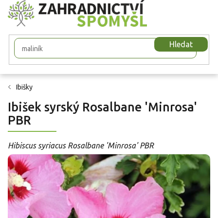
Přejít
na
obsah
Hledat
Ibišky
Ibišek syrský Rosalbane 'Minrosa'
PBR
Hibiscus syriacus Rosalbane 'Minrosa' PBR