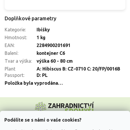
Doplňkové parametry
Kategorie
:
Ibišky
Hmotnost
:
1 kg
EAN
:
2284900201691
Balení
:
kontejner C6
Tvar a výška
:
výška 60 - 80 cm
Plant
A: Hibiscus B: CZ-0710 C: 20/FP/0016B
Passport
:
D: PL
Položka byla vyprodána…
Z
á
p
a
Podělíte se s námi o vaše cookies?
t