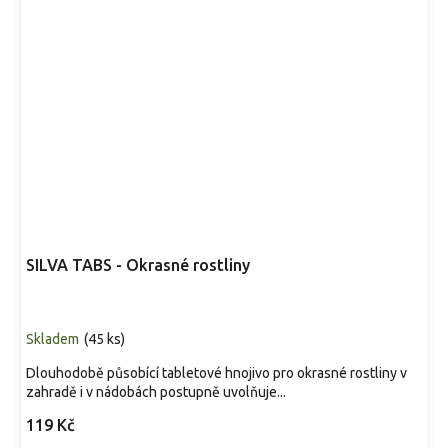
SILVA TABS - Okrasné rostliny
Skladem
(
45 ks
)
Dlouhodobě působící tabletové hnojivo pro okrasné rostliny v
zahradě i v nádobách postupně uvolňuje...
119 Kč