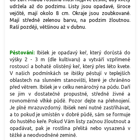
udržela až do podzimu.
Listy jsou opadavé, široce
vejčité, mají okolo 8 cm. Okraje jsou zoubkované.
Mají středně zelenou barvu, na podzim žloutnou.
Raší později, většinou až v dubnu.
Pěstování:
Ibišek je opadavý keř, který dorůstá do
výšky 2 - 3 m (dle kultivaru) a vytváří vzpřímeně
rostoucí a bohatě olistěný keř, který přes léto kvete.
V našich podmínkách se ibišky pěstují v teplejších
oblastech na slunném stanovišti, které je chráněno
před větrem. Ibišek je v celku nenáročný na půdu. Daří
se jim v dostatečně propustné, středně živné a
rovnoměrně vlhké půdě. Pozor dejte na přehnojení.
Je plně mrazuvzdorný. Ibišek není nutné zastřihávat,
a to pokud je umístěn v dobré půdě, sám se formuje
do hustého keře.
Pokud Vám listy začnou žloutnout a
opadávat, pak je rostlina přelitá nebo vysazená v
těžké a neodvodněné zemině.